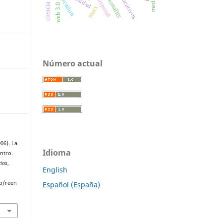
reification
racionality
disposal
web 3.0
marx
Número actual
06). La
Idioma
ntro.
rios
,
English
p/reen
Español (España)