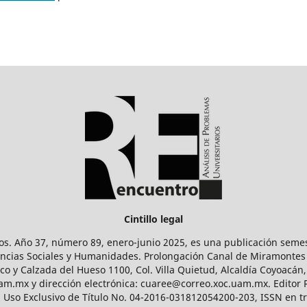
Cintillo legal
os. Año 37, número 89, enero-junio 2025, es una publicación sem
Ciencias Sociales y Humanidades. Prolongación Canal de Miramontes
ico y Calzada del Hueso 1100, Col. Villa Quietud, Alcaldía Coyoacán,
uam.mx y dirección electrónica: cuaree@correo.xoc.uam.mx. Editor
l Uso Exclusivo de Título No. 04-2016-031812054200-203, ISSN en tr