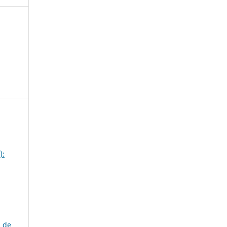
):
s de