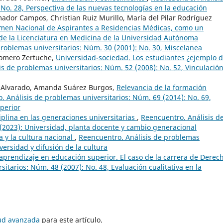
 No. 28, Perspectiva de las nuevas tecnologías en la educación
mador Campos, Christian Ruiz Murillo, María del Pilar Rodríguez
xamen Nacional de Aspirantes a Residencias Médicas, como un
 de la Licenciatura en Medicina de la Universidad Autónoma
roblemas universitarios: Núm. 30 (2001): No. 30, Miscelanea
omero Zertuche,
Universidad-sociedad. Los estudiantes ¿ejemplo 
s de problemas universitarios: Núm. 52 (2008): No. 52, Vinculació
e Alvarado, Amanda Suárez Burgos,
Relevancia de la formación
. Análisis de problemas universitarios: Núm. 69 (2014): No. 69,
perior
ciplina en las generaciones universitarias
,
Reencuentro. Análisis d
 (2023): Universidad, planta docente y cambio generacional
a y la cultura nacional
,
Reencuentro. Análisis de problemas
versidad y difusión de la cultura
 aprendizaje en educación superior. El caso de la carrera de Dere
itarios: Núm. 48 (2007): No. 48, Evaluación cualitativa en la
tud avanzada
para este artículo.