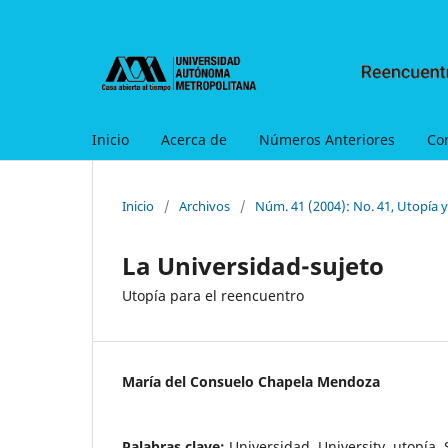
Inicio
Acerca de
Números Anteriores
Co
Inicio
/
Archivos
/
Núm. 41 (2004): No. 41, Utopía 
La Universidad-sujeto
Utopía para el reencuentro
María del Consuelo Chapela Mendoza
Palabras clave:
Universidad, University, utopía, 