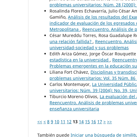
problemas universitarios: Núm. 28 (2000):
Rosalinda Flores Echavarría, Julio César A
Gamiño,
Análisis de los resultados del E
indicador de evaluación de los egresados
Metropolitana
,
Reencuentro. Análisis de p
César Mureddu Torres, Rosa Guadalupe R
una relación fallida?
,
Reencuentro. Análisi
universidad-sociedad y sus problemas
Edith Ariza Gómez, Jorge Óscar Rouquett
estadística en la universidad
,
Reencuentro
Problemas emergentes en la educación su
Liliana Fort Chávez,
Disciplinas y transdis
problemas universitarios: Vol. 35 Núm. 86
Carlos Montemayor,
La Universidad Públic
universitarios: Núm. 39 (2004): No. 39, Uni
Tiburcio Moreno Olivos,
La evaluación del
Reencuentro. Análisis de problemas univers
enseñanza universitaria
<<
<
8
9
10
11
12
13
14
15
16
17
>
>>
También puede
Iniciar una búsqueda de simili