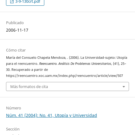
3-9-130crt.pdf
Publicado
2006-11-17
Cómo citar
María del Consuelo Chapela Mendoza, . (2006). La Universidad-sujeto: Utopía
para el reencuentro.
Reencuentro. Análisis De Problemas Universitarios
, (41), 25–
30. Recuperado a partir de
https://reencuentro.xoc.uam.mx/index.php/reencuentro/article/view/507
Más formatos de cita
Número
Núm. 41 (2004): No. 41, Utopía y Universidad
Sección