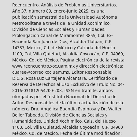
Reencuentro. Análisis de Problemas Universitarios.
Año 37, número 89, enero-junio 2025, es una
publicación semestral de la Universidad Autónoma
Metropolitana a través de la Unidad Xochimilco,
División de Ciencias Sociales y Humanidades.
Prolongación Canal de Miramontes 3855, Col. Ex-
Hacienda San Juan de Dios, Alcaldía Tlalpan, C.P.
14387, México, Cd. de México y Calzada del Hueso
1100, Col. Villa Quietud, Alcaldía Coyoacán, C.P. 04960,
México, Cd. de México. Página electrónica de la revista
www.reencuentro.xoc.uam.mx y dirección electrónica:
cuaree@correo.xoc.uam.mx. Editor Responsable:
D.C.G. Rosa Luz Cartajena Alcántara. Certificado de
Reserva de Derechos al Uso Exclusivo de Título No. 04-
2016-031812054200-203, ISSN en trámite, ambos
otorgados por el Instituto Nacional del Derecho de
Autor. Responsables de la última actualización de este
número, Dra. Angélica Buendía Espinosa y Dr. Walter
Beller Taboada, División de Ciencias Sociales y
Humanidades, Unidad Xochimilco, Calz. del Hueso
1100, Col. Villa Quietud, Alcaldía Coyoacán, C.P. 04960
México, Cd. de México. Fecha de última modificación: