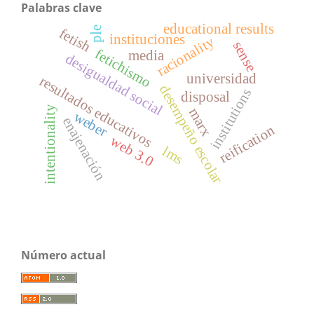
Palabras clave
educational results
ple
fetish
instituciones
racionality
sense
fetichismo
media
desigualdad social
universidad
resultados educativos
desempeño escolar
institutions
disposal
intentionality
marx
weber
enajenación
reification
web 3.0
lms
Número actual