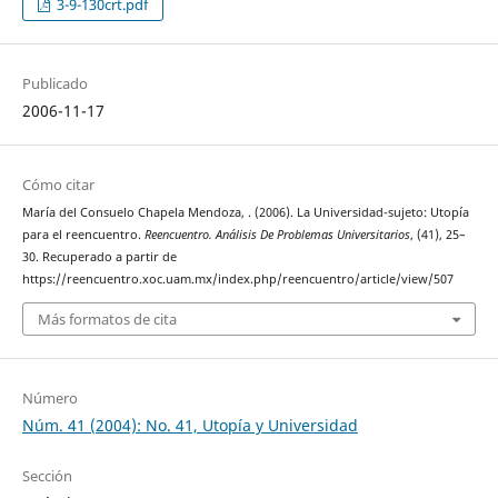
3-9-130crt.pdf
Publicado
2006-11-17
Cómo citar
María del Consuelo Chapela Mendoza, . (2006). La Universidad-sujeto: Utopía
para el reencuentro.
Reencuentro. Análisis De Problemas Universitarios
, (41), 25–
30. Recuperado a partir de
https://reencuentro.xoc.uam.mx/index.php/reencuentro/article/view/507
Más formatos de cita
Número
Núm. 41 (2004): No. 41, Utopía y Universidad
Sección