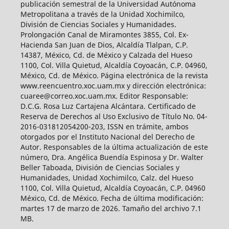
publicación semestral de la Universidad Autónoma
Metropolitana a través de la Unidad Xochimilco,
División de Ciencias Sociales y Humanidades.
Prolongación Canal de Miramontes 3855, Col. Ex-
Hacienda San Juan de Dios, Alcaldía Tlalpan, C.P.
14387, México, Cd. de México y Calzada del Hueso
1100, Col. Villa Quietud, Alcaldía Coyoacán, C.P. 04960,
México, Cd. de México. Página electrónica de la revista
www.reencuentro.xoc.uam.mx y dirección electrónica:
cuaree@correo.xoc.uam.mx. Editor Responsable:
D.C.G. Rosa Luz Cartajena Alcántara. Certificado de
Reserva de Derechos al Uso Exclusivo de Título No. 04-
2016-031812054200-203, ISSN en trámite, ambos
otorgados por el Instituto Nacional del Derecho de
Autor. Responsables de la última actualización de este
número, Dra. Angélica Buendía Espinosa y Dr. Walter
Beller Taboada, División de Ciencias Sociales y
Humanidades, Unidad Xochimilco, Calz. del Hueso
1100, Col. Villa Quietud, Alcaldía Coyoacán, C.P. 04960
México, Cd. de México. Fecha de última modificación:
martes 17 de marzo de 2026. Tamaño del archivo 7.1
MB.