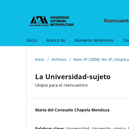
Inicio
Acerca de
Números Anteriores
Co
Inicio
/
Archivos
/
Núm. 41 (2004): No. 41, Utopía 
La Universidad-sujeto
Utopía para el reencuentro
María del Consuelo Chapela Mendoza
Palabras clave:
Universidad, University, utopía, 