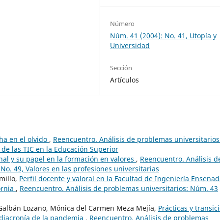
Número
Núm. 41 (2004): No. 41, Utopía y
Universidad
Sección
Artículos
ha en el olvido
,
Reencuentro. Análisis de problemas universitarios
 de las TIC en la Educación Superior
nal y su papel en la formación en valores
,
Reencuentro. Análisis d
No. 49, Valores en las profesiones universitarias
millo,
Perfil docente y valoral en la Facultad de Ingeniería Ensena
ornia
,
Reencuentro. Análisis de problemas universitarios: Núm. 43
a Galbán Lozano, Mónica del Carmen Meza Mejía,
Prácticas y transic
a diacronía de la pandemia
,
Reencuentro. Análisis de problemas