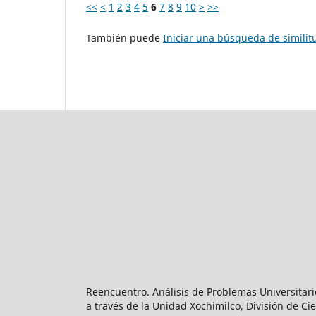
<<
<
1
2
3
4
5
6
7
8
9
10
>
>>
También puede
Iniciar una búsqueda de simili
Reencuentro. Análisis de Problemas Universitari
a través de la Unidad Xochimilco, División de 