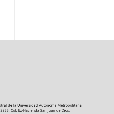
estral de la Universidad Autónoma Metropolitana
 3855, Col. Ex-Hacienda San Juan de Dios,