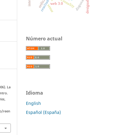
reification
racionality
disposal
web 3.0
sense
Número actual
06). La
Idioma
ntro.
rios
,
English
p/reen
Español (España)