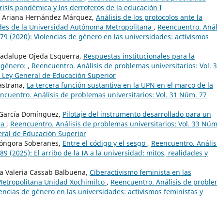
crisis pandémica y los derroteros de la educación I
a, Ariana Hernández Márquez,
Análisis de los protocolos ante la
ades de la Universidad Autónoma Metropolitana
,
Reencuentro. Anál
79 (2020): Violencias de género en las universidades: activismos
Guadalupe Ojeda Esquerra,
Respuestas institucionales para la
 género:
,
Reencuentro. Análisis de problemas universitarios: Vol. 
a Ley General de Educación Superior
astrana,
La tercera función sustantiva en la UPN en el marco de la
ncuentro. Análisis de problemas universitarios: Vol. 31 Núm. 77
García Domínguez,
Pilotaje del instrumento desarrollado para un
ea
,
Reencuentro. Análisis de problemas universitarios: Vol. 33 Núm
eral de Educación Superior
 Góngora Soberanes,
Entre el código y el sesgo
,
Reencuentro. Anális
9 (2025): El arribo de la IA a la universidad: mitos, realidades y
ma Valeria Cassab Balbuena,
Ciberactivismo feminista en las
Metropolitana Unidad Xochimilco
,
Reencuentro. Análisis de probl
lencias de género en las universidades: activismos feministas y