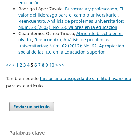
educación
Rodrigo López Zavala,
Burocracia y profesorado. El
valor del liderazgo para el cambio universitario
,
Reencuentro. Análisis de problemas universitarios:
Núm. 38 (2003): No. 38, Valores en la educación
Cuauhtémoc Ochoa Tinoco,
Abriendo brecha en el
olvido
,
Reencuentro. Análisis de problemas
universitarios: Núm. 62 (2012): No. 62, Apropiación
social de las TIC en la Educación Superior
<<
<
1
2
3
4
5
6
7
8
9
10
>
>>
También puede
Iniciar una búsqueda de similitud avanzada
para este artículo.
Enviar un artículo
Palabras clave