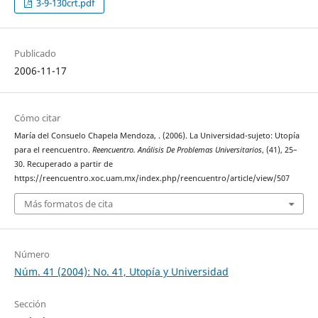
3-9-130crt.pdf
Publicado
2006-11-17
Cómo citar
María del Consuelo Chapela Mendoza, . (2006). La Universidad-sujeto: Utopía
para el reencuentro.
Reencuentro. Análisis De Problemas Universitarios
, (41), 25–
30. Recuperado a partir de
https://reencuentro.xoc.uam.mx/index.php/reencuentro/article/view/507
Más formatos de cita
Número
Núm. 41 (2004): No. 41, Utopía y Universidad
Sección