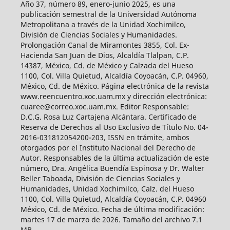
Año 37, número 89, enero-junio 2025, es una
publicación semestral de la Universidad Autónoma
Metropolitana a través de la Unidad Xochimilco,
División de Ciencias Sociales y Humanidades.
Prolongación Canal de Miramontes 3855, Col. Ex-
Hacienda San Juan de Dios, Alcaldía Tlalpan, C.P.
14387, México, Cd. de México y Calzada del Hueso
1100, Col. Villa Quietud, Alcaldía Coyoacán, C.P. 04960,
México, Cd. de México. Página electrónica de la revista
www.reencuentro.xoc.uam.mx y dirección electrónica:
cuaree@correo.xoc.uam.mx. Editor Responsable:
D.C.G. Rosa Luz Cartajena Alcántara. Certificado de
Reserva de Derechos al Uso Exclusivo de Título No. 04-
2016-031812054200-203, ISSN en trámite, ambos
otorgados por el Instituto Nacional del Derecho de
Autor. Responsables de la última actualización de este
número, Dra. Angélica Buendía Espinosa y Dr. Walter
Beller Taboada, División de Ciencias Sociales y
Humanidades, Unidad Xochimilco, Calz. del Hueso
1100, Col. Villa Quietud, Alcaldía Coyoacán, C.P. 04960
México, Cd. de México. Fecha de última modificación:
martes 17 de marzo de 2026. Tamaño del archivo 7.1
MB.