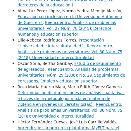
derroteros de la educación I
Alma Luz Pérez López, Norma Yadira Memije Alarcón,
Educación con inclusión en la Universidad Autónoma
de Guerrero
,
Reencuentro. Análisis de problemas
universitarios: Vol. 27 Núm. 70 (2015): Derechos
humanos y educación superior
Lilia-Rebeca Rodríguez Torres,
Presentación
"Universidad e interculturalidad"
,
Reencuentro.
Análisis de problemas universitarios: Vol. 30 Núm. 75
(2018): Universidad e interculturalidad
Oscar Soria, Bertha Garibay,
Estudio de seguimiento
de egresados
,
Reencuentro. Análisis de problemas
universitarios: Núm. 29 (2000): No. 29, Seguimiento de
egresados. Empleo y educación superior
Rosa María Huerta Mata, María Edith Gómez Gamero,
Determinación de dimensiones de análisis cualitativas
a través de la metodología mixta en materia de
violencia en jóvenes universitarios(as)
,
Reencuentro.
Análisis de problemas universitarios: Vol. 30 Núm. 75
(2018): Universidad e interculturalidad
Héctor Fernández Cuevas, José Luis Carrillo Valdés,
Aprendizaje situado en la plataforma MyELT para el