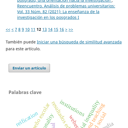
posgrado, una orientación hacia la investigación
,
Reencuentro. Análisis de problemas universitarios:
Vol. 33 Núm. 82 (2021): La enseñanza de la
investigación en los posgrados I
<<
<
7
8
9
10
11
12
13
14
15
16
>
>>
También puede
Iniciar una búsqueda de similitud avanzada
para este artículo.
Enviar un artículo
Palabras clave
institutions
social inequality
resultados educativos
desempeño escolar
film and teaching
reification
racionality
weber
media