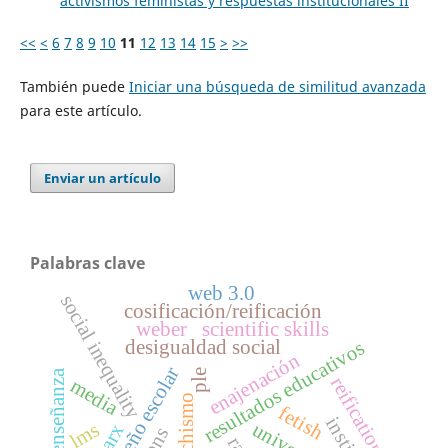
activismos feministas y respuestas institucionales II
<<
<
6
7
8
9
10
11
12
13
14
15
>
>>
También puede
Iniciar una búsqueda de similitud avanzada
para este artículo.
Enviar un artículo
Palabras clave
web 3.0
social inequality
cosificación/reificación
weber
scientific skills
desigualdad social
resultados educativos
enajenación
desempeño escolar
ple
cine y enseñanza
reification
media
fetichismo
fetish
lms
marx