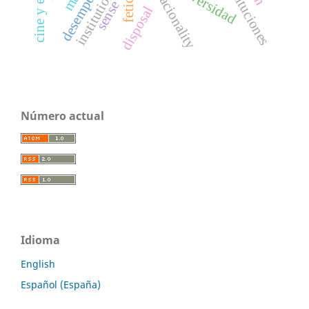
instituciones
universidad
institutions
racionality
sense
disposal
Número actual
Idioma
English
Español (España)