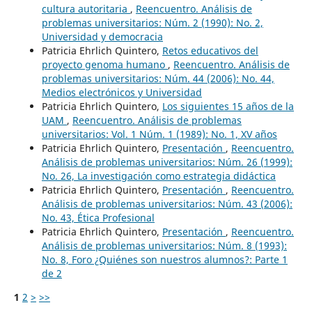
cultura autoritaria
,
Reencuentro. Análisis de
problemas universitarios: Núm. 2 (1990): No. 2,
Universidad y democracia
Patricia Ehrlich Quintero,
Retos educativos del
proyecto genoma humano
,
Reencuentro. Análisis de
problemas universitarios: Núm. 44 (2006): No. 44,
Medios electrónicos y Universidad
Patricia Ehrlich Quintero,
Los siguientes 15 años de la
UAM
,
Reencuentro. Análisis de problemas
universitarios: Vol. 1 Núm. 1 (1989): No. 1, XV años
Patricia Ehrlich Quintero,
Presentación
,
Reencuentro.
Análisis de problemas universitarios: Núm. 26 (1999):
No. 26, La investigación como estrategia didáctica
Patricia Ehrlich Quintero,
Presentación
,
Reencuentro.
Análisis de problemas universitarios: Núm. 43 (2006):
No. 43, Ética Profesional
Patricia Ehrlich Quintero,
Presentación
,
Reencuentro.
Análisis de problemas universitarios: Núm. 8 (1993):
No. 8, Foro ¿Quiénes son nuestros alumnos?: Parte 1
de 2
1
2
>
>>