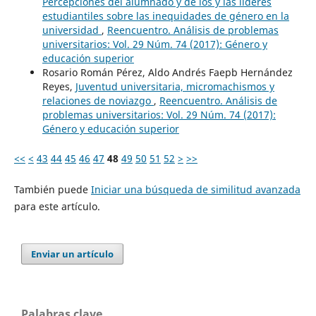
Percepciones del alumnado y de los y las líderes
estudiantiles sobre las inequidades de género en la
universidad
,
Reencuentro. Análisis de problemas
universitarios: Vol. 29 Núm. 74 (2017): Género y
educación superior
Rosario Román Pérez, Aldo Andrés Faepb Hernández
Reyes,
Juventud universitaria, micromachismos y
relaciones de noviazgo
,
Reencuentro. Análisis de
problemas universitarios: Vol. 29 Núm. 74 (2017):
Género y educación superior
<<
<
43
44
45
46
47
48
49
50
51
52
>
>>
También puede
Iniciar una búsqueda de similitud avanzada
para este artículo.
Enviar un artículo
Palabras clave