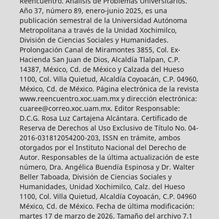
Reencuentro. Análisis de Problemas Universitarios.
Año 37, número 89, enero-junio 2025, es una
publicación semestral de la Universidad Autónoma
Metropolitana a través de la Unidad Xochimilco,
División de Ciencias Sociales y Humanidades.
Prolongación Canal de Miramontes 3855, Col. Ex-
Hacienda San Juan de Dios, Alcaldía Tlalpan, C.P.
14387, México, Cd. de México y Calzada del Hueso
1100, Col. Villa Quietud, Alcaldía Coyoacán, C.P. 04960,
México, Cd. de México. Página electrónica de la revista
www.reencuentro.xoc.uam.mx y dirección electrónica:
cuaree@correo.xoc.uam.mx. Editor Responsable:
D.C.G. Rosa Luz Cartajena Alcántara. Certificado de
Reserva de Derechos al Uso Exclusivo de Título No. 04-
2016-031812054200-203, ISSN en trámite, ambos
otorgados por el Instituto Nacional del Derecho de
Autor. Responsables de la última actualización de este
número, Dra. Angélica Buendía Espinosa y Dr. Walter
Beller Taboada, División de Ciencias Sociales y
Humanidades, Unidad Xochimilco, Calz. del Hueso
1100, Col. Villa Quietud, Alcaldía Coyoacán, C.P. 04960
México, Cd. de México. Fecha de última modificación:
martes 17 de marzo de 2026. Tamaño del archivo 7.1