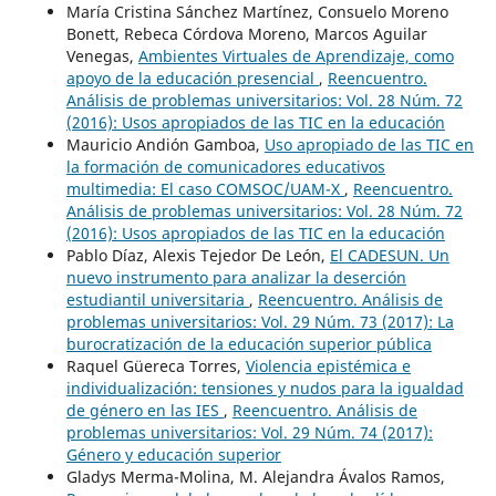
María Cristina Sánchez Martínez, Consuelo Moreno
Bonett, Rebeca Córdova Moreno, Marcos Aguilar
Venegas,
Ambientes Virtuales de Aprendizaje, como
apoyo de la educación presencial
,
Reencuentro.
Análisis de problemas universitarios: Vol. 28 Núm. 72
(2016): Usos apropiados de las TIC en la educación
Mauricio Andión Gamboa,
Uso apropiado de las TIC en
la formación de comunicadores educativos
multimedia: El caso COMSOC/UAM-X
,
Reencuentro.
Análisis de problemas universitarios: Vol. 28 Núm. 72
(2016): Usos apropiados de las TIC en la educación
Pablo Díaz, Alexis Tejedor De León,
El CADESUN. Un
nuevo instrumento para analizar la deserción
estudiantil universitaria
,
Reencuentro. Análisis de
problemas universitarios: Vol. 29 Núm. 73 (2017): La
burocratización de la educación superior pública
Raquel Güereca Torres,
Violencia epistémica e
individualización: tensiones y nudos para la igualdad
de género en las IES
,
Reencuentro. Análisis de
problemas universitarios: Vol. 29 Núm. 74 (2017):
Género y educación superior
Gladys Merma-Molina, M. Alejandra Ávalos Ramos,