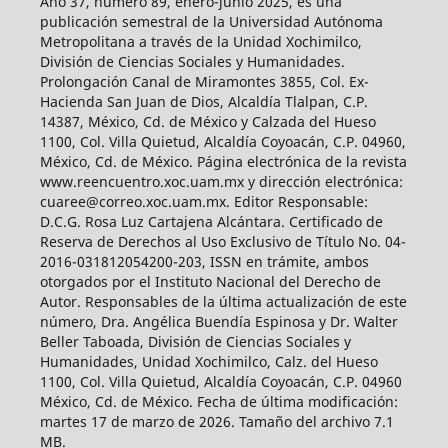
Año 37, número 89, enero-junio 2025, es una
publicación semestral de la Universidad Autónoma
Metropolitana a través de la Unidad Xochimilco,
División de Ciencias Sociales y Humanidades.
Prolongación Canal de Miramontes 3855, Col. Ex-
Hacienda San Juan de Dios, Alcaldía Tlalpan, C.P.
14387, México, Cd. de México y Calzada del Hueso
1100, Col. Villa Quietud, Alcaldía Coyoacán, C.P. 04960,
México, Cd. de México. Página electrónica de la revista
www.reencuentro.xoc.uam.mx y dirección electrónica:
cuaree@correo.xoc.uam.mx. Editor Responsable:
D.C.G. Rosa Luz Cartajena Alcántara. Certificado de
Reserva de Derechos al Uso Exclusivo de Título No. 04-
2016-031812054200-203, ISSN en trámite, ambos
otorgados por el Instituto Nacional del Derecho de
Autor. Responsables de la última actualización de este
número, Dra. Angélica Buendía Espinosa y Dr. Walter
Beller Taboada, División de Ciencias Sociales y
Humanidades, Unidad Xochimilco, Calz. del Hueso
1100, Col. Villa Quietud, Alcaldía Coyoacán, C.P. 04960
México, Cd. de México. Fecha de última modificación:
martes 17 de marzo de 2026. Tamaño del archivo 7.1
MB.