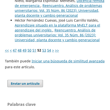
Nieto, Margarita Espinosa- Meneses,
Docencia remota
de emergencia
,
Reencuentro. Análisis de problemas
universitarios: Vol. 35 Núm. 86 (2023): Universidad,
planta docente y cambio generacional
Héctor Fernández Cuevas, José Luis Carrillo Valdés,
Aprendizaje situado en la plataforma MyELT para el
aprendizaje del inglés
,
Reencuentro. Análisis de
problemas universitarios: Vol. 35 Núm. 86 (2023):
Universidad, planta docente y cambio generacional
<<
<
47
48
49
50
51
52
53
54
>
>>
También puede
Iniciar una búsqueda de similitud avanzada
para este artículo.
Enviar un artículo
Palabras clave