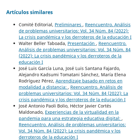
Artículos similares
Comité Editorial,
Preliminares
,
Reencuentro. Análisis
de problemas universitarios: Vol. 34 Núm. 84 (2022):
La crisis pandémica y los derroteros de la educación I
Walter Beller Taboada,
Presentación
,
Reencuentro.
Análisis de problemas universitarios: Vol. 34 Núm. 84
(2022): La crisis pandémica y los derroteros de la
educación I
José Luis García Luna, José Luis Santana Fajardo,
Alejandro Kadsumi Tomatani Sánchez, María Elena
Rodríguez Pérez,
Aprendizaje basado en retos en
modalidad a distancia:
,
Reencuentro. Análisis de
problemas universitarios: Vol. 34 Núm. 84 (2022): La
crisis pandémica y los derroteros de la educación I
José Antonio Paoli Bolio, Héctor Javier Cortés
Maldonado,
Experiencias de la virtualidad en la
pandemia para una estrategia educativa digital:
,
Reencuentro. Análisis de problemas universitarios:
Vol. 34 Núm. 84 (2022): La crisis pandémica y los
derroteros de la educación I