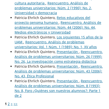
cultura autoritaria
,
Reencuentro. Análisis de
problemas universitarios: Núm. 2 (1990): No. 2,
Universidad y democracia
Patricia Ehrlich Quintero,
Retos educativos del
proyecto genoma humano
,
Reencuentro. Análisis de
problemas universitarios: Núm. 44 (2006): No. 44,
Medios electrónicos y Universidad
Patricia Ehrlich Quintero,
Los siguientes 15 años de la
UAM
,
Reencuentro. Análisis de problemas
universitarios: Vol. 1 Núm. 1 (1989): No. 1, XV años
Patricia Ehrlich Quintero,
Presentación
,
Reencuentro.
Análisis de problemas universitarios: Núm. 26 (1999):
No. 26, La investigación como estrategia didáctica
Patricia Ehrlich Quintero,
Presentación
,
Reencuentro.
Análisis de problemas universitarios: Núm. 43 (2006):
No. 43, Ética Profesional
Patricia Ehrlich Quintero,
Presentación
,
Reencuentro.
Análisis de problemas universitarios: Núm. 8 (1993):
No. 8, Foro ¿Quiénes son nuestros alumnos?: Parte 1
de 2
1
2
>
>>