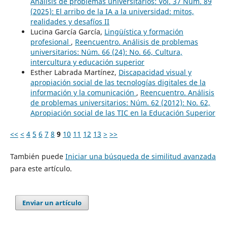
Análisis de problemas universitarios: Vol. 37 Núm. 89
(2025): El arribo de la IA a la universidad: mitos,
realidades y desafíos II
Lucina García García,
Lingüística y formación
profesional
,
Reencuentro. Análisis de problemas
universitarios: Núm. 66 (24): No. 66, Cultura,
intercultura y educación superior
Esther Labrada Martínez,
Discapacidad visual y
apropiación social de las tecnologías digitales de la
información y la comunicación
,
Reencuentro. Análisis
de problemas universitarios: Núm. 62 (2012): No. 62,
Apropiación social de las TIC en la Educación Superior
<<
<
4
5
6
7
8
9
10
11
12
13
>
>>
También puede
Iniciar una búsqueda de similitud avanzada
para este artículo.
Enviar un artículo