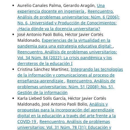
Aurelio Canales Palma, Gerardo Aragón,
Una
experiencia docente en ingeniería
,
Reencuentro.
Análisis de problemas universitarios: Núm. 6 (2006):
No. 6, Universidad y Producción de Conocimientos:
¿Hacia dónde va la docencia universitaria?
José Antonio Paoli Bolio, Héctor Javier Cortés
Maldonado,
Experiencias de la virtualidad en la
pandemia para una estrategia educativa digital:
,
Reencuentro. Análisis de problemas universitarios:
Vol. 34 Núm. 84 (2022): La crisis pandémica y los
derroteros de la educación I
Cristina Sánchez Martínez,
Integrando las tecnologías
de la información y comunicaciones al proceso de
enseñanza-aprendizaje
,
Reencuentro. Análisis de
problemas universitarios: Núm. 51 (2008): No. 51,
Gestión de la información
Karla Liebed Solís García, Héctor Javier Cortés
Maldonado, José Antonio Paoli Bolio,
Análisis y
propuestas para la incorporación del aprendizaje
digital en la educación a través del arte frente a la
COVID-19
,
Reencuentro. Análisis de problemas
universitarios: Vol. 31 Núm. 78 (31): Educación y