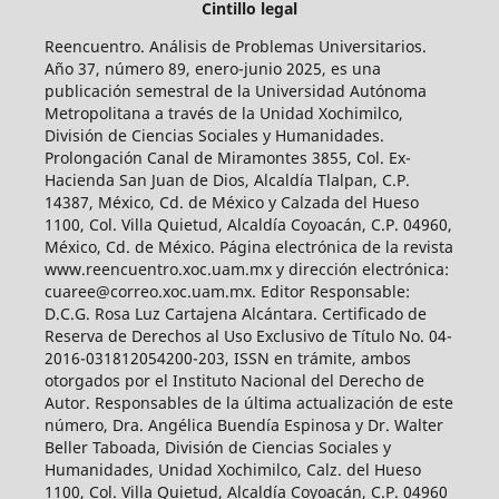
Cintillo legal
Reencuentro. Análisis de Problemas Universitarios.
Año 37, número 89, enero-junio 2025, es una
publicación semestral de la Universidad Autónoma
Metropolitana a través de la Unidad Xochimilco,
División de Ciencias Sociales y Humanidades.
Prolongación Canal de Miramontes 3855, Col. Ex-
Hacienda San Juan de Dios, Alcaldía Tlalpan, C.P.
14387, México, Cd. de México y Calzada del Hueso
1100, Col. Villa Quietud, Alcaldía Coyoacán, C.P. 04960,
México, Cd. de México. Página electrónica de la revista
www.reencuentro.xoc.uam.mx y dirección electrónica:
cuaree@correo.xoc.uam.mx. Editor Responsable:
D.C.G. Rosa Luz Cartajena Alcántara. Certificado de
Reserva de Derechos al Uso Exclusivo de Título No. 04-
2016-031812054200-203, ISSN en trámite, ambos
otorgados por el Instituto Nacional del Derecho de
Autor. Responsables de la última actualización de este
número, Dra. Angélica Buendía Espinosa y Dr. Walter
Beller Taboada, División de Ciencias Sociales y
Humanidades, Unidad Xochimilco, Calz. del Hueso
1100, Col. Villa Quietud, Alcaldía Coyoacán, C.P. 04960