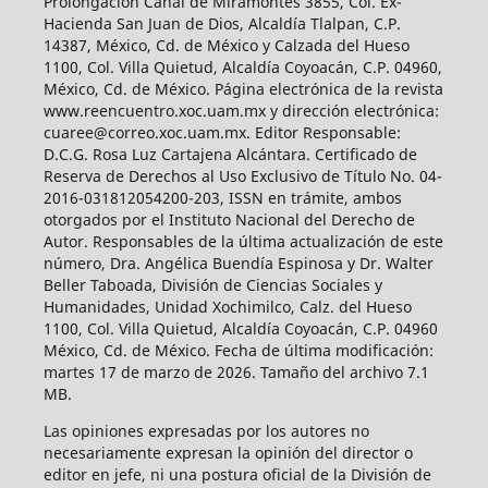
Prolongación Canal de Miramontes 3855, Col. Ex-
Hacienda San Juan de Dios, Alcaldía Tlalpan, C.P.
14387, México, Cd. de México y Calzada del Hueso
1100, Col. Villa Quietud, Alcaldía Coyoacán, C.P. 04960,
México, Cd. de México. Página electrónica de la revista
www.reencuentro.xoc.uam.mx y dirección electrónica:
cuaree@correo.xoc.uam.mx. Editor Responsable:
D.C.G. Rosa Luz Cartajena Alcántara. Certificado de
Reserva de Derechos al Uso Exclusivo de Título No. 04-
2016-031812054200-203, ISSN en trámite, ambos
otorgados por el Instituto Nacional del Derecho de
Autor. Responsables de la última actualización de este
número, Dra. Angélica Buendía Espinosa y Dr. Walter
Beller Taboada, División de Ciencias Sociales y
Humanidades, Unidad Xochimilco, Calz. del Hueso
1100, Col. Villa Quietud, Alcaldía Coyoacán, C.P. 04960
México, Cd. de México. Fecha de última modificación:
martes 17 de marzo de 2026. Tamaño del archivo 7.1
MB.
Las opiniones expresadas por los autores no
necesariamente expresan la opinión del director o
editor en jefe, ni una postura oficial de la División de