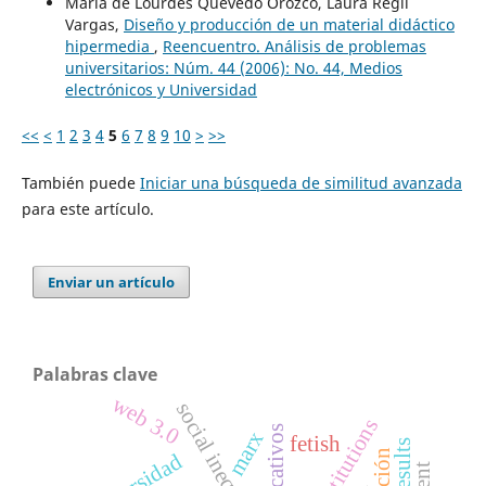
María de Lourdes Quevedo Orozco, Laura Regil
Vargas,
Diseño y producción de un material didáctico
hipermedia
,
Reencuentro. Análisis de problemas
universitarios: Núm. 44 (2006): No. 44, Medios
electrónicos y Universidad
<<
<
1
2
3
4
5
6
7
8
9
10
>
>>
También puede
Iniciar una búsqueda de similitud avanzada
para este artículo.
Enviar un artículo
Palabras clave
web 3.0
social inequality
institutions
marx
fetish