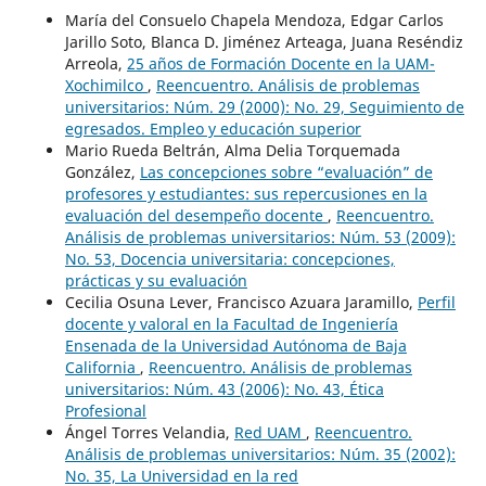
María del Consuelo Chapela Mendoza, Edgar Carlos
Jarillo Soto, Blanca D. Jiménez Arteaga, Juana Reséndiz
Arreola,
25 años de Formación Docente en la UAM-
Xochimilco
,
Reencuentro. Análisis de problemas
universitarios: Núm. 29 (2000): No. 29, Seguimiento de
egresados. Empleo y educación superior
Mario Rueda Beltrán, Alma Delia Torquemada
González,
Las concepciones sobre “evaluación” de
profesores y estudiantes: sus repercusiones en la
evaluación del desempeño docente
,
Reencuentro.
Análisis de problemas universitarios: Núm. 53 (2009):
No. 53, Docencia universitaria: concepciones,
prácticas y su evaluación
Cecilia Osuna Lever, Francisco Azuara Jaramillo,
Perfil
docente y valoral en la Facultad de Ingeniería
Ensenada de la Universidad Autónoma de Baja
California
,
Reencuentro. Análisis de problemas
universitarios: Núm. 43 (2006): No. 43, Ética
Profesional
Ángel Torres Velandia,
Red UAM
,
Reencuentro.
Análisis de problemas universitarios: Núm. 35 (2002):
No. 35, La Universidad en la red