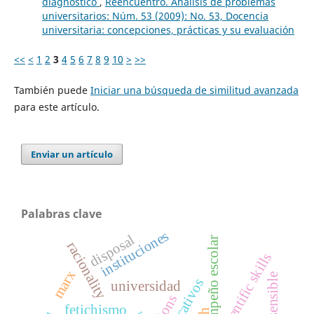
diagnóstico
,
Reencuentro. Análisis de problemas
universitarios: Núm. 53 (2009): No. 53, Docencia
universitaria: concepciones, prácticas y su evaluación
<<
<
1
2
3
4
5
6
7
8
9
10
>
>>
También puede
Iniciar una búsqueda de similitud avanzada
para este artículo.
Enviar un artículo
Palabras clave
instituciones
disposal
desempeño escolar
racionality
scientific skills
marx
universidad
fetichismo