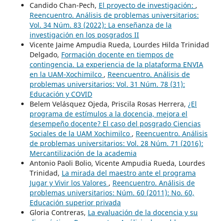
Candido Chan-Pech,
El proyecto de investigación:
,
Reencuentro. Análisis de problemas universitarios:
Vol. 34 Núm. 83 (2022): La enseñanza de la
investigación en los posgrados II
Vicente Jaime Ampudia Rueda, Lourdes Hilda Trinidad
Delgado,
Formación docente en tiempos de
contingencia. La experiencia de la plataforma ENVIA
en la UAM-Xochimilco
,
Reencuentro. Análisis de
problemas universitarios: Vol. 31 Núm. 78 (31):
Educación y COVID
Belem Velásquez Ojeda, Priscila Rosas Herrera,
¿El
programa de estímulos a la docencia, mejora el
desempeño docente? El caso del posgrado Ciencias
Sociales de la UAM Xochimilco
,
Reencuentro. Análisis
de problemas universitarios: Vol. 28 Núm. 71 (2016):
Mercantilización de la academia
Antonio Paoli Bolio, Vicente Ampudia Rueda, Lourdes
Trinidad,
La mirada del maestro ante el programa
Jugar y Vivir los Valores
,
Reencuentro. Análisis de
problemas universitarios: Núm. 60 (2011): No. 60,
Educación superior privada
Gloria Contreras,
La evaluación de la docencia y su