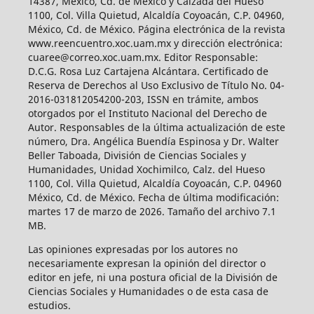
14387, México, Cd. de México y Calzada del Hueso
1100, Col. Villa Quietud, Alcaldía Coyoacán, C.P. 04960,
México, Cd. de México. Página electrónica de la revista
www.reencuentro.xoc.uam.mx y dirección electrónica:
cuaree@correo.xoc.uam.mx. Editor Responsable:
D.C.G. Rosa Luz Cartajena Alcántara. Certificado de
Reserva de Derechos al Uso Exclusivo de Título No. 04-
2016-031812054200-203, ISSN en trámite, ambos
otorgados por el Instituto Nacional del Derecho de
Autor. Responsables de la última actualización de este
número, Dra. Angélica Buendía Espinosa y Dr. Walter
Beller Taboada, División de Ciencias Sociales y
Humanidades, Unidad Xochimilco, Calz. del Hueso
1100, Col. Villa Quietud, Alcaldía Coyoacán, C.P. 04960
México, Cd. de México. Fecha de última modificación:
martes 17 de marzo de 2026. Tamaño del archivo 7.1
MB.
Las opiniones expresadas por los autores no
necesariamente expresan la opinión del director o
editor en jefe, ni una postura oficial de la División de
Ciencias Sociales y Humanidades o de esta casa de
estudios.