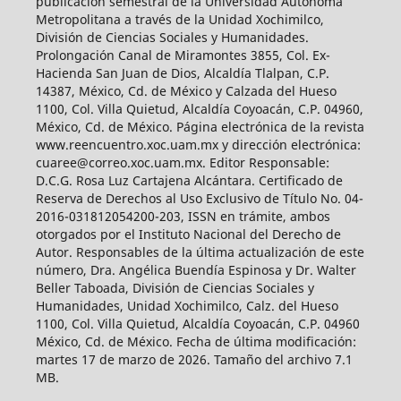
publicación semestral de la Universidad Autónoma
Metropolitana a través de la Unidad Xochimilco,
División de Ciencias Sociales y Humanidades.
Prolongación Canal de Miramontes 3855, Col. Ex-
Hacienda San Juan de Dios, Alcaldía Tlalpan, C.P.
14387, México, Cd. de México y Calzada del Hueso
1100, Col. Villa Quietud, Alcaldía Coyoacán, C.P. 04960,
México, Cd. de México. Página electrónica de la revista
www.reencuentro.xoc.uam.mx y dirección electrónica:
cuaree@correo.xoc.uam.mx. Editor Responsable:
D.C.G. Rosa Luz Cartajena Alcántara. Certificado de
Reserva de Derechos al Uso Exclusivo de Título No. 04-
2016-031812054200-203, ISSN en trámite, ambos
otorgados por el Instituto Nacional del Derecho de
Autor. Responsables de la última actualización de este
número, Dra. Angélica Buendía Espinosa y Dr. Walter
Beller Taboada, División de Ciencias Sociales y
Humanidades, Unidad Xochimilco, Calz. del Hueso
1100, Col. Villa Quietud, Alcaldía Coyoacán, C.P. 04960
México, Cd. de México. Fecha de última modificación:
martes 17 de marzo de 2026. Tamaño del archivo 7.1
MB.