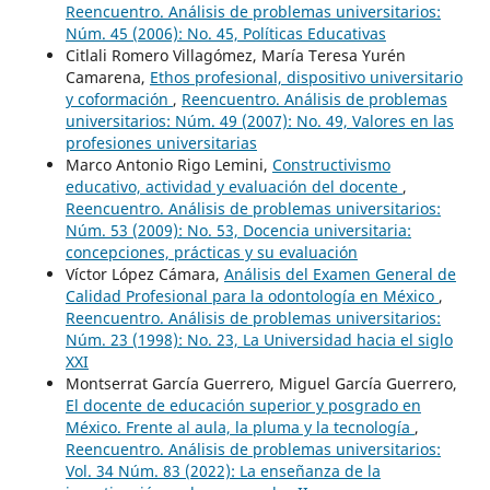
Reencuentro. Análisis de problemas universitarios:
Núm. 45 (2006): No. 45, Políticas Educativas
Citlali Romero Villagómez, María Teresa Yurén
Camarena,
Ethos profesional, dispositivo universitario
y coformación
,
Reencuentro. Análisis de problemas
universitarios: Núm. 49 (2007): No. 49, Valores en las
profesiones universitarias
Marco Antonio Rigo Lemini,
Constructivismo
educativo, actividad y evaluación del docente
,
Reencuentro. Análisis de problemas universitarios:
Núm. 53 (2009): No. 53, Docencia universitaria:
concepciones, prácticas y su evaluación
Víctor López Cámara,
Análisis del Examen General de
Calidad Profesional para la odontología en México
,
Reencuentro. Análisis de problemas universitarios:
Núm. 23 (1998): No. 23, La Universidad hacia el siglo
XXI
Montserrat García Guerrero, Miguel García Guerrero,
El docente de educación superior y posgrado en
México. Frente al aula, la pluma y la tecnología
,
Reencuentro. Análisis de problemas universitarios:
Vol. 34 Núm. 83 (2022): La enseñanza de la