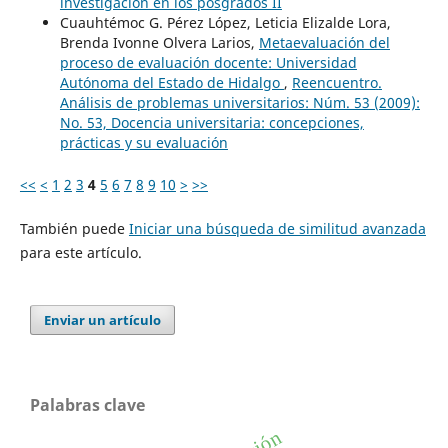
investigación en los posgrados II
Cuauhtémoc G. Pérez López, Leticia Elizalde Lora,
Brenda Ivonne Olvera Larios,
Metaevaluación del
proceso de evaluación docente: Universidad
Autónoma del Estado de Hidalgo
,
Reencuentro.
Análisis de problemas universitarios: Núm. 53 (2009):
No. 53, Docencia universitaria: concepciones,
prácticas y su evaluación
<<
<
1
2
3
4
5
6
7
8
9
10
>
>>
También puede
Iniciar una búsqueda de similitud avanzada
para este artículo.
Enviar un artículo
Palabras clave