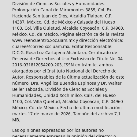
División de Ciencias Sociales y Humanidades.
Prolongación Canal de Miramontes 3855, Col. Ex-
Hacienda San Juan de Dios, Alcaldía Tlalpan, C.P.
14387, México, Cd. de México y Calzada del Hueso
1100, Col. Villa Quietud, Alcaldía Coyoacán, C.P. 04960,
México, Cd. de México. Página electrónica de la revista
www.reencuentro.xoc.uam.mx y dirección electrónica:
cuaree@correo.xoc.uam.mx. Editor Responsable:
D.C.G. Rosa Luz Cartajena Alcántara. Certificado de
Reserva de Derechos al Uso Exclusivo de Título No. 04-
2016-031812054200-203, ISSN en trámite, ambos
otorgados por el Instituto Nacional del Derecho de
Autor. Responsables de la última actualización de este
número, Dra. Angélica Buendía Espinosa y Dr. Walter
Beller Taboada, División de Ciencias Sociales y
Humanidades, Unidad Xochimilco, Calz. del Hueso
1100, Col. Villa Quietud, Alcaldía Coyoacán, C.P. 04960
México, Cd. de México. Fecha de última modificación:
martes 17 de marzo de 2026. Tamaño del archivo 7.1
MB.
Las opiniones expresadas por los autores no
necesariamente expresan la opinión del director o