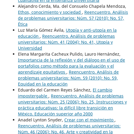
cualitativa en la enseñanza universitaria
Alejandro Cerda, Ma. del Consuelo Chapela Mendoza,
Ethos, conocimiento y sociedad
,
Reencuentro. Análisis
de problemas universitarios: Núm. 57 (2010): No. 57,
Ética
Luz María Gómez Ávila,
Utopía y anti-utopía en la
educación
,
Reencuentro. Análisis de problemas
universitarios: Núm. 41 (2004): No. 41, Utopía y
Universidad
Elena Margarita Cacheux Pulido, Lauro Hernández,
Importancia de la reflexión y del diálogo en el uso de
portafolios como método para la evaluación y el
aprendizaje equitativos
,
Reencuentro. Análisis de
problemas universitarios: Núm. 59 (2010): No. 59,
Equidad en la educación
Eduardo del Carmen Reyes Sánchez,
El cambio
impostergable
,
Reencuentro. Análisis de problemas
universitarios: Núm. 25 (2006): No. 25, Instrucciones y
práctica educativas: la difícil libre transición en
México. Educación superior año 2000
Anadel Lynton Snyder,
Crear con el movimiento
,
Reencuentro. Análisis de problemas universitarios:
Núm. 46 (2006): No. 46, Arte y creatividad en la