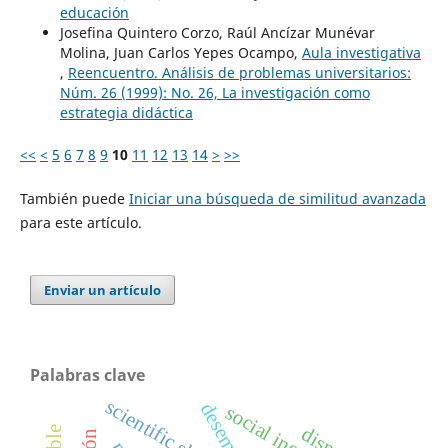
educación
Josefina Quintero Corzo, Raúl Ancízar Munévar
Molina, Juan Carlos Yepes Ocampo,
Aula investigativa
,
Reencuentro. Análisis de problemas universitarios:
Núm. 26 (1999): No. 26, La investigación como
estrategia didáctica
<<
<
5
6
7
8
9
10
11
12
13
14
>
>>
También puede
Iniciar una búsqueda de similitud avanzada
para este artículo.
Enviar un artículo
Palabras clave
scientific skills
social inequality