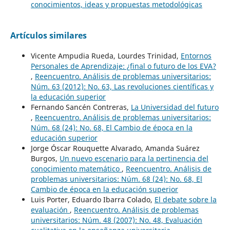
conocimientos, ideas y propuestas metodológicas
Artículos similares
Vicente Ampudia Rueda, Lourdes Trinidad,
Entornos
Personales de Aprendizaje: ¿final o futuro de los EVA?
,
Reencuentro. Análisis de problemas universitarios:
Núm. 63 (2012): No. 63, Las revoluciones científicas y
la educación superior
Fernando Sancén Contreras,
La Universidad del futuro
,
Reencuentro. Análisis de problemas universitarios:
Núm. 68 (24): No. 68, El Cambio de época en la
educación superior
Jorge Óscar Rouquette Alvarado, Amanda Suárez
Burgos,
Un nuevo escenario para la pertinencia del
conocimiento matemático
,
Reencuentro. Análisis de
problemas universitarios: Núm. 68 (24): No. 68, El
Cambio de época en la educación superior
Luis Porter, Eduardo Ibarra Colado,
El debate sobre la
evaluación
,
Reencuentro. Análisis de problemas
universitarios: Núm. 48 (2007): No. 48, Evaluación