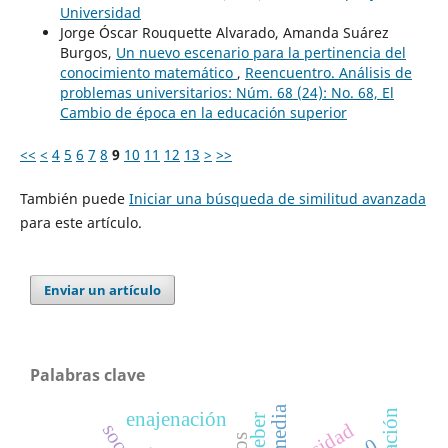
Universidad
Jorge Óscar Rouquette Alvarado, Amanda Suárez
Burgos,
Un nuevo escenario para la pertinencia del
conocimiento matemático
,
Reencuentro. Análisis de
problemas universitarios: Núm. 68 (24): No. 68, El
Cambio de época en la educación superior
<<
<
4
5
6
7
8
9
10
11
12
13
>
>>
También puede
Iniciar una búsqueda de similitud avanzada
para este artículo.
Enviar un artículo
Palabras clave
media
enajenación
weber