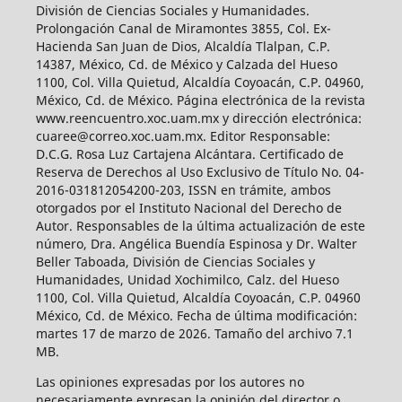
División de Ciencias Sociales y Humanidades.
Prolongación Canal de Miramontes 3855, Col. Ex-
Hacienda San Juan de Dios, Alcaldía Tlalpan, C.P.
14387, México, Cd. de México y Calzada del Hueso
1100, Col. Villa Quietud, Alcaldía Coyoacán, C.P. 04960,
México, Cd. de México. Página electrónica de la revista
www.reencuentro.xoc.uam.mx y dirección electrónica:
cuaree@correo.xoc.uam.mx. Editor Responsable:
D.C.G. Rosa Luz Cartajena Alcántara. Certificado de
Reserva de Derechos al Uso Exclusivo de Título No. 04-
2016-031812054200-203, ISSN en trámite, ambos
otorgados por el Instituto Nacional del Derecho de
Autor. Responsables de la última actualización de este
número, Dra. Angélica Buendía Espinosa y Dr. Walter
Beller Taboada, División de Ciencias Sociales y
Humanidades, Unidad Xochimilco, Calz. del Hueso
1100, Col. Villa Quietud, Alcaldía Coyoacán, C.P. 04960
México, Cd. de México. Fecha de última modificación:
martes 17 de marzo de 2026. Tamaño del archivo 7.1
MB.
Las opiniones expresadas por los autores no
necesariamente expresan la opinión del director o