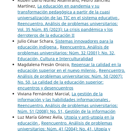
Rubén Darío Núñez Altamirano, Pedro Sánchez
Martínez,
La educación en pandemia y su
transformación pedagógica a partir de la cuasi
universalización de las TIC en el sistema educativo
,
Reencuentro. Análisis de problemas universitarios:
Vol. 35 Núm. 85 (2023): La crisis pandémica y los
derroteros de la educación II
Julio César Schara,
Sistemas innovadores para la
educación indígena
,
Reencuentro. Análisis de
problemas universitarios: Núm. 32 (2001): No. 32,
Educación, Cultura e Interculturalidad
Magdalena Fresán Orozco,
Repensar la calidad en la
educación superior en el nuevo milenio
,
Reencuentro.
Análisis de problemas universitarios: Núm. 50 (2007):
No. 50, La calidad de la educación superior:
encuentros y desencuentros
Viviana Fernández Marcial,
La gestión de la
información y las habilidades informacionales
,
Reencuentro. Análisis de problemas universitarios:
Núm. 51 (2008): No. 51, Gestión de la información
Luz María Gómez Ávila,
Utopía y anti-utopía en la
educación
,
Reencuentro. Análisis de problemas
universitarios: Núm. 41 (2004): No. 41, Utopía y