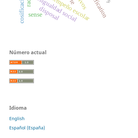
desempeño escolar
reification
desigualdad social
ple
disposal
sense
Número actual
Idioma
English
Español (España)