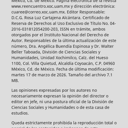
México, Cd. de México. Página electrónica de la revista
www.reencuentro.xoc.uam.mx y dirección electrónica:
cuaree@correo.xoc.uam.mx. Editor Responsable:
D.C.G. Rosa Luz Cartajena Alcántara. Certificado de
Reserva de Derechos al Uso Exclusivo de Título No. 04-
2016-031812054200-203, ISSN en trámite, ambos
otorgados por el Instituto Nacional del Derecho de
Autor. Responsables de la última actualización de este
número, Dra. Angélica Buendía Espinosa y Dr. Walter
Beller Taboada, División de Ciencias Sociales y
Humanidades, Unidad Xochimilco, Calz. del Hueso
1100, Col. Villa Quietud, Alcaldía Coyoacán, C.P. 04960
México, Cd. de México. Fecha de última modificación:
martes 17 de marzo de 2026. Tamaño del archivo 7.1
MB.
Las opiniones expresadas por los autores no
necesariamente expresan la opinión del director o
editor en jefe, ni una postura oficial de la División de
Ciencias Sociales y Humanidades o de esta casa de
estudios.
Queda estrictamente prohibida la reproducción total o