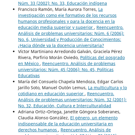
Núm. 33 (2002): No. 33, Educación indígena
Francisco Ramón, María Aurora Torres,
La
investigación como eje formativo de los recursos
humanos profesionales y para la docencia en la
educación media superior y superior
,
Reencuentro.
Análisis de problemas universitarios: Núm. 6 (2006):
No. 6, Universidad y Producción de Conocimientos:
¿Hacia dónde va la docencia universitaria?
Víctor Martiniano Arredondo Galván, Graciela Pérez
Rivera, Porfirio Morán Oviedo,
Políticas del posgrado
en México
,
Reencuentro. Análisis de problemas
universitarios: Núm. 45 (2006): No. 45, Políticas
Educativas
María del Consuelo Chapela Mendoza, Edgar Carlos
Jarillo Soto, Manuel Outón Lemus,
La multicultura y lo
cotidiano en educación superior
,
Reencuentro.
Análisis de problemas universitarios: Núm. 32 (2001):
No. 32, Educación, Cultura e Interculturalidad
Adriana Ortiz–Ortega, Janette Góngora Soberanes,
Claudia Alonso González,
El género, un elemento
indispensable de la educación universitaria en
derechos humanos
,
Reencuentro. Análisis de