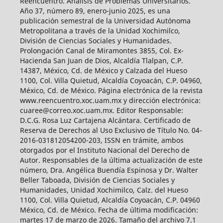
Reencuentro. Análisis de Problemas Universitarios.
Año 37, número 89, enero-junio 2025, es una
publicación semestral de la Universidad Autónoma
Metropolitana a través de la Unidad Xochimilco,
División de Ciencias Sociales y Humanidades.
Prolongación Canal de Miramontes 3855, Col. Ex-
Hacienda San Juan de Dios, Alcaldía Tlalpan, C.P.
14387, México, Cd. de México y Calzada del Hueso
1100, Col. Villa Quietud, Alcaldía Coyoacán, C.P. 04960,
México, Cd. de México. Página electrónica de la revista
www.reencuentro.xoc.uam.mx y dirección electrónica:
cuaree@correo.xoc.uam.mx. Editor Responsable:
D.C.G. Rosa Luz Cartajena Alcántara. Certificado de
Reserva de Derechos al Uso Exclusivo de Título No. 04-
2016-031812054200-203, ISSN en trámite, ambos
otorgados por el Instituto Nacional del Derecho de
Autor. Responsables de la última actualización de este
número, Dra. Angélica Buendía Espinosa y Dr. Walter
Beller Taboada, División de Ciencias Sociales y
Humanidades, Unidad Xochimilco, Calz. del Hueso
1100, Col. Villa Quietud, Alcaldía Coyoacán, C.P. 04960
México, Cd. de México. Fecha de última modificación:
martes 17 de marzo de 2026. Tamaño del archivo 7.1