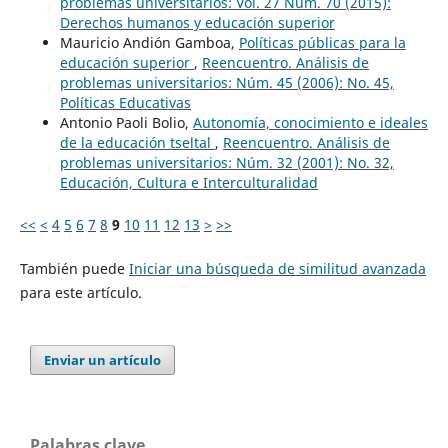
problemas universitarios: Vol. 27 Núm. 70 (2015):
Derechos humanos y educación superior
Mauricio Andión Gamboa,
Políticas públicas para la
educación superior
,
Reencuentro. Análisis de
problemas universitarios: Núm. 45 (2006): No. 45,
Políticas Educativas
Antonio Paoli Bolio,
Autonomía, conocimiento e ideales
de la educación tseltal
,
Reencuentro. Análisis de
problemas universitarios: Núm. 32 (2001): No. 32,
Educación, Cultura e Interculturalidad
<<
<
4
5
6
7
8
9
10
11
12
13
>
>>
También puede
Iniciar una búsqueda de similitud avanzada
para este artículo.
Enviar un artículo
Palabras clave