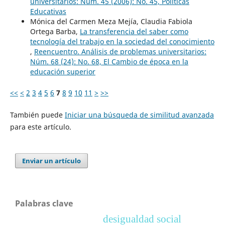
universitarios: Núm. 45 (2006): No. 45, Políticas
Educativas
Mónica del Carmen Meza Mejía, Claudia Fabiola
Ortega Barba,
La transferencia del saber como
tecnología del trabajo en la sociedad del conocimiento
,
Reencuentro. Análisis de problemas universitarios:
Núm. 68 (24): No. 68, El Cambio de época en la
educación superior
<<
<
2
3
4
5
6
7
8
9
10
11
>
>>
También puede
Iniciar una búsqueda de similitud avanzada
para este artículo.
Enviar un artículo
Palabras clave
desigualdad social