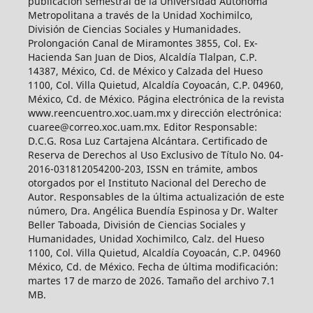
publicación semestral de la Universidad Autónoma
Metropolitana a través de la Unidad Xochimilco,
División de Ciencias Sociales y Humanidades.
Prolongación Canal de Miramontes 3855, Col. Ex-
Hacienda San Juan de Dios, Alcaldía Tlalpan, C.P.
14387, México, Cd. de México y Calzada del Hueso
1100, Col. Villa Quietud, Alcaldía Coyoacán, C.P. 04960,
México, Cd. de México. Página electrónica de la revista
www.reencuentro.xoc.uam.mx y dirección electrónica:
cuaree@correo.xoc.uam.mx. Editor Responsable:
D.C.G. Rosa Luz Cartajena Alcántara. Certificado de
Reserva de Derechos al Uso Exclusivo de Título No. 04-
2016-031812054200-203, ISSN en trámite, ambos
otorgados por el Instituto Nacional del Derecho de
Autor. Responsables de la última actualización de este
número, Dra. Angélica Buendía Espinosa y Dr. Walter
Beller Taboada, División de Ciencias Sociales y
Humanidades, Unidad Xochimilco, Calz. del Hueso
1100, Col. Villa Quietud, Alcaldía Coyoacán, C.P. 04960
México, Cd. de México. Fecha de última modificación:
martes 17 de marzo de 2026. Tamaño del archivo 7.1
MB.