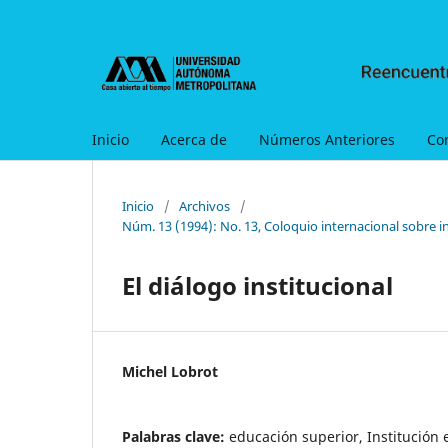
Inicio
Acerca de
Números Anteriores
Co
Inicio
/
Archivos
/
Núm. 13 (1994): No. 13, Coloquio internacional sobre i
El diálogo institucional
Michel Lobrot
Palabras clave:
educación superior, Institución 