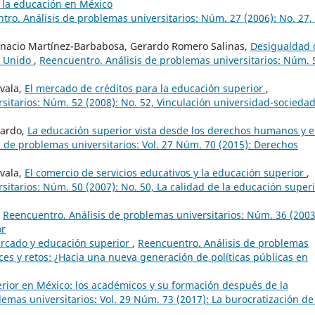
 la educación en México
tro. Análisis de problemas universitarios: Núm. 27 (2006): No. 27,
 Ignacio Martínez-Barbabosa, Gerardo Romero Salinas,
Desigualdad 
o Unido
,
Reencuentro. Análisis de problemas universitarios: Núm. 
ovala,
El mercado de créditos para la educación superior
,
sitarios: Núm. 52 (2008): No. 52, Vinculación universidad-sociedad
lardo,
La educación superior vista desde los derechos humanos y e
 de problemas universitarios: Vol. 27 Núm. 70 (2015): Derechos
ovala,
El comercio de servicios educativos y la educación superior
,
itarios: Núm. 50 (2007): No. 50, La calidad de la educación superi
,
Reencuentro. Análisis de problemas universitarios: Núm. 36 (2003
or
ercado y educación superior
,
Reencuentro. Análisis de problemas
nces y retos: ¿Hacia una nueva generación de políticas públicas en
rior en México: los académicos y su formación después de la
emas universitarios: Vol. 29 Núm. 73 (2017): La burocratización de