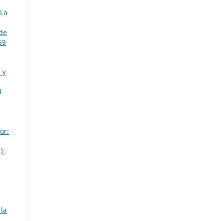
 La
de
59
 y
l
or:
):
 la