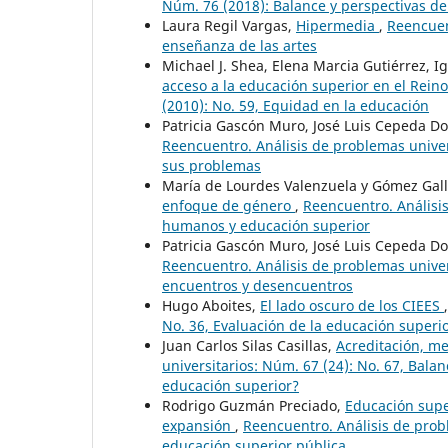
Núm. 76 (2018): Balance y perspectivas de
Laura Regil Vargas,
Hipermedia
,
Reencuen
enseñanza de las artes
Michael J. Shea, Elena Marcia Gutiérrez,
acceso a la educación superior en el Rein
(2010): No. 59, Equidad en la educación
Patricia Gascón Muro, José Luis Cepeda D
Reencuentro. Análisis de problemas univer
sus problemas
María de Lourdes Valenzuela y Gómez Gal
enfoque de género
,
Reencuentro. Análisis
humanos y educación superior
Patricia Gascón Muro, José Luis Cepeda D
Reencuentro. Análisis de problemas univers
encuentros y desencuentros
Hugo Aboites,
El lado oscuro de los CIEES
No. 36, Evaluación de la educación superi
Juan Carlos Silas Casillas,
Acreditación, m
universitarios: Núm. 67 (24): No. 67, Bala
educación superior?
Rodrigo Guzmán Preciado,
Educación supe
expansión
,
Reencuentro. Análisis de probl
educación superior pública