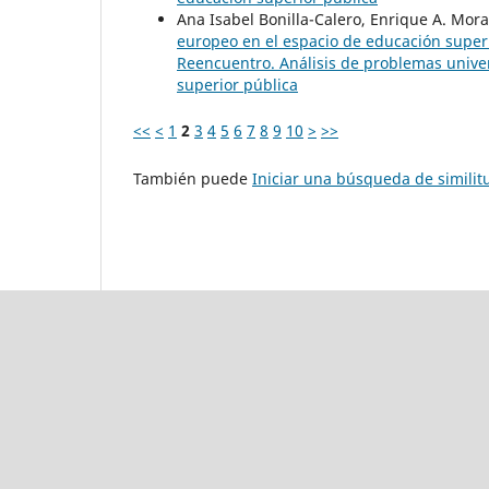
Ana Isabel Bonilla-Calero, Enrique A. Mora
europeo en el espacio de educación superi
Reencuentro. Análisis de problemas univers
superior pública
<<
<
1
2
3
4
5
6
7
8
9
10
>
>>
También puede
Iniciar una búsqueda de simili