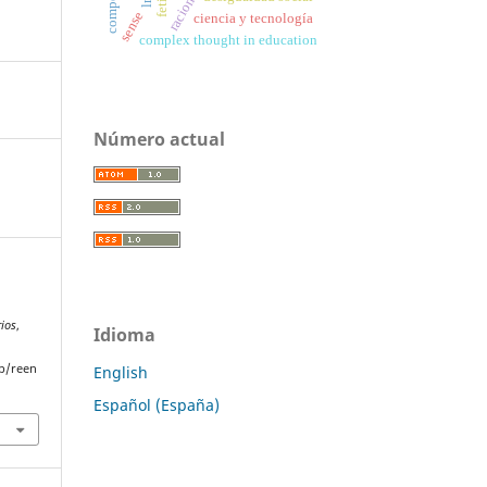
racionality
sense
ciencia y tecnología
complex thought in education
Número actual
rios
,
Idioma
p/reen
English
Español (España)