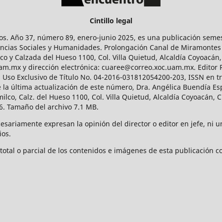
Cintillo legal
os. Año 37, número 89, enero-junio 2025, es una publicación sem
Ciencias Sociales y Humanidades. Prolongación Canal de Miramontes
ico y Calzada del Hueso 1100, Col. Villa Quietud, Alcaldía Coyoacán,
uam.mx y dirección electrónica: cuaree@correo.xoc.uam.mx. Editor
l Uso Exclusivo de Título No. 04-2016-031812054200-203, ISSN en tr
 última actualización de este número, Dra. Angélica Buendía Esp
o, Calz. del Hueso 1100, Col. Villa Quietud, Alcaldía Coyoacán, C
. Tamaño del archivo 7.1 MB.
ariamente expresan la opinión del director o editor en jefe, ni una
ios.
tal o parcial de los contenidos e imágenes de esta publicación con