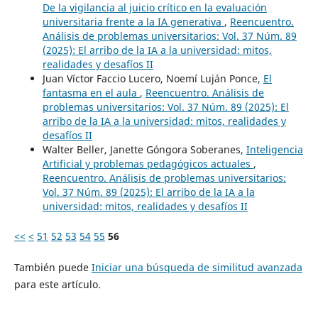
De la vigilancia al juicio crítico en la evaluación
universitaria frente a la IA generativa
,
Reencuentro.
Análisis de problemas universitarios: Vol. 37 Núm. 89
(2025): El arribo de la IA a la universidad: mitos,
realidades y desafíos II
Juan Víctor Faccio Lucero, Noemí Luján Ponce,
El
fantasma en el aula
,
Reencuentro. Análisis de
problemas universitarios: Vol. 37 Núm. 89 (2025): El
arribo de la IA a la universidad: mitos, realidades y
desafíos II
Walter Beller, Janette Góngora Soberanes,
Inteligencia
Artificial y problemas pedagógicos actuales
,
Reencuentro. Análisis de problemas universitarios:
Vol. 37 Núm. 89 (2025): El arribo de la IA a la
universidad: mitos, realidades y desafíos II
<<
<
51
52
53
54
55
56
También puede
Iniciar una búsqueda de similitud avanzada
para este artículo.