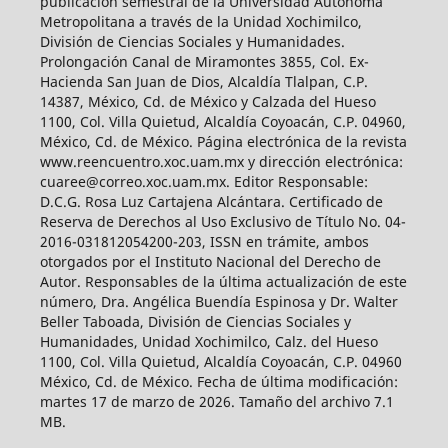
publicación semestral de la Universidad Autónoma
Metropolitana a través de la Unidad Xochimilco,
División de Ciencias Sociales y Humanidades.
Prolongación Canal de Miramontes 3855, Col. Ex-
Hacienda San Juan de Dios, Alcaldía Tlalpan, C.P.
14387, México, Cd. de México y Calzada del Hueso
1100, Col. Villa Quietud, Alcaldía Coyoacán, C.P. 04960,
México, Cd. de México. Página electrónica de la revista
www.reencuentro.xoc.uam.mx y dirección electrónica:
cuaree@correo.xoc.uam.mx. Editor Responsable:
D.C.G. Rosa Luz Cartajena Alcántara. Certificado de
Reserva de Derechos al Uso Exclusivo de Título No. 04-
2016-031812054200-203, ISSN en trámite, ambos
otorgados por el Instituto Nacional del Derecho de
Autor. Responsables de la última actualización de este
número, Dra. Angélica Buendía Espinosa y Dr. Walter
Beller Taboada, División de Ciencias Sociales y
Humanidades, Unidad Xochimilco, Calz. del Hueso
1100, Col. Villa Quietud, Alcaldía Coyoacán, C.P. 04960
México, Cd. de México. Fecha de última modificación:
martes 17 de marzo de 2026. Tamaño del archivo 7.1
MB.