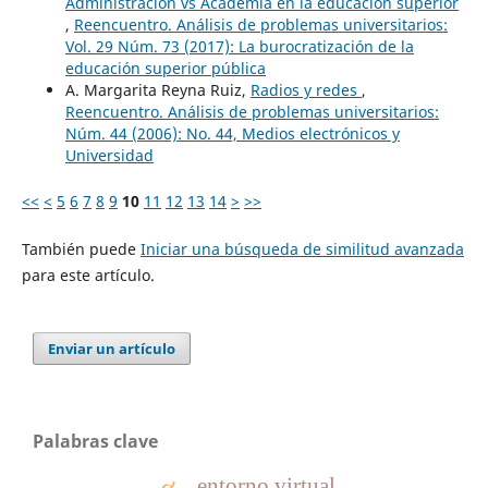
Administración vs Academia en la educación superior
,
Reencuentro. Análisis de problemas universitarios:
Vol. 29 Núm. 73 (2017): La burocratización de la
educación superior pública
A. Margarita Reyna Ruiz,
Radios y redes
,
Reencuentro. Análisis de problemas universitarios:
Núm. 44 (2006): No. 44, Medios electrónicos y
Universidad
<<
<
5
6
7
8
9
10
11
12
13
14
>
>>
También puede
Iniciar una búsqueda de similitud avanzada
para este artículo.
Enviar un artículo
Palabras clave
entorno virtual