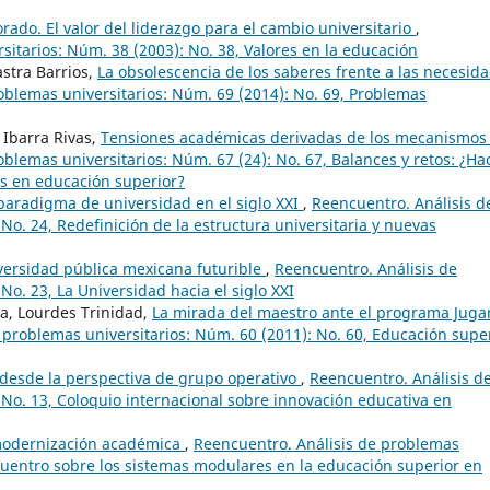
rado. El valor del liderazgo para el cambio universitario
,
sitarios: Núm. 38 (2003): No. 38, Valores en la educación
stra Barrios,
La obsolescencia de los saberes frente a las necesid
oblemas universitarios: Núm. 69 (2014): No. 69, Problemas
 Ibarra Rivas,
Tensiones académicas derivadas de los mecanismos
blemas universitarios: Núm. 67 (24): No. 67, Balances y retos: ¿Ha
as en educación superior?
paradigma de universidad en el siglo XXI
,
Reencuentro. Análisis d
No. 24, Redefinición de la estructura universitaria y nuevas
iversidad pública mexicana futurible
,
Reencuentro. Análisis de
No. 23, La Universidad hacia el siglo XXI
a, Lourdes Trinidad,
La mirada del maestro ante el programa Jugar
 problemas universitarios: Núm. 60 (2011): No. 60, Educación supe
 desde la perspectiva de grupo operativo
,
Reencuentro. Análisis d
 No. 13, Coloquio internacional sobre innovación educativa en
modernización académica
,
Reencuentro. Análisis de problemas
ncuentro sobre los sistemas modulares en la educación superior en