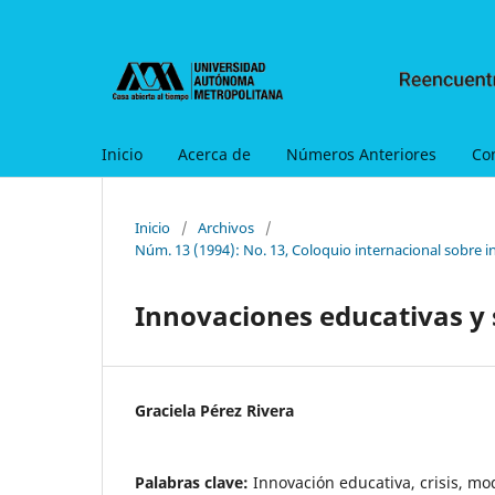
Inicio
Acerca de
Números Anteriores
Co
Inicio
/
Archivos
/
Núm. 13 (1994): No. 13, Coloquio internacional sobre i
Innovaciones educativas y 
Graciela Pérez Rivera
Palabras clave:
Innovación educativa, crisis, mo