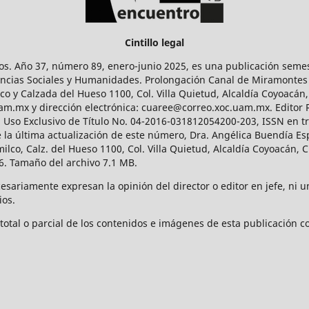
Cintillo legal
os. Año 37, número 89, enero-junio 2025, es una publicación sem
Ciencias Sociales y Humanidades. Prolongación Canal de Miramontes
ico y Calzada del Hueso 1100, Col. Villa Quietud, Alcaldía Coyoacán,
uam.mx y dirección electrónica: cuaree@correo.xoc.uam.mx. Editor
l Uso Exclusivo de Título No. 04-2016-031812054200-203, ISSN en tr
 última actualización de este número, Dra. Angélica Buendía Esp
o, Calz. del Hueso 1100, Col. Villa Quietud, Alcaldía Coyoacán, C
. Tamaño del archivo 7.1 MB.
ariamente expresan la opinión del director o editor en jefe, ni una
ios.
tal o parcial de los contenidos e imágenes de esta publicación con