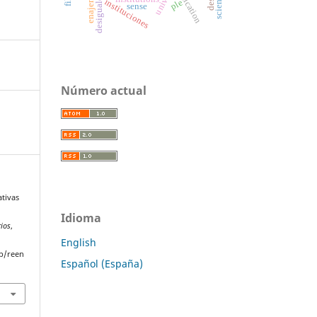
enajenación
reification
instituciones
ple
sense
Número actual
ativas
Idioma
rios
,
English
p/reen
Español (España)