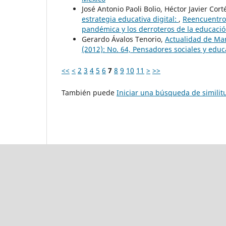
José Antonio Paoli Bolio, Héctor Javier Co
estrategia educativa digital:
,
Reencuentro.
pandémica y los derroteros de la educació
Gerardo Ávalos Tenorio,
Actualidad de Ma
(2012): No. 64, Pensadores sociales y educ
<<
<
2
3
4
5
6
7
8
9
10
11
>
>>
También puede
Iniciar una búsqueda de simili