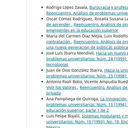
Rodrigo López Zavala,
Burocracia y profeso
Reencuentro. Análisis de problemas univer
Oscar Comas Rodríguez, Rosalía Susana La
de aprender
,
Reencuentro. Análisis de pr
emergentes en la educación superior
María del Carmen Díaz Mejía, Luis Rodolfo
contratación
,
Reencuentro. Análisis de pro
una nueva generación de políticas públic
José Luis Ibarra Mendivil,
Hacia un nuevo 
problemas universitarios: Núm. 24 (1999): 
tecnologías
Juan de Dios González Ibarra,
Hacia la un
problemas universitarios: Núm. 23 (1998): 
Antonio Paoli Bolio, Vicente Ampudia Rued
Vivir los Valores
,
Reencuentro. Análisis de
privada
Ana Pampliega de Quiroga,
La innovación
problemas universitarios: Núm. 13 (1994):
educación superior: parte 1 de 2
Luis Felipe Bojalil,
Sistemas modulares y 
universitarios: Núm. 10 (1993): No. 10, E
México