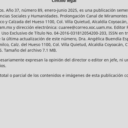
Cintillo legal
os. Año 37, número 89, enero-junio 2025, es una publicación sem
Ciencias Sociales y Humanidades. Prolongación Canal de Miramontes
ico y Calzada del Hueso 1100, Col. Villa Quietud, Alcaldía Coyoacán,
uam.mx y dirección electrónica: cuaree@correo.xoc.uam.mx. Editor
l Uso Exclusivo de Título No. 04-2016-031812054200-203, ISSN en tr
 última actualización de este número, Dra. Angélica Buendía Esp
o, Calz. del Hueso 1100, Col. Villa Quietud, Alcaldía Coyoacán, C
. Tamaño del archivo 7.1 MB.
ariamente expresan la opinión del director o editor en jefe, ni una
ios.
tal o parcial de los contenidos e imágenes de esta publicación con