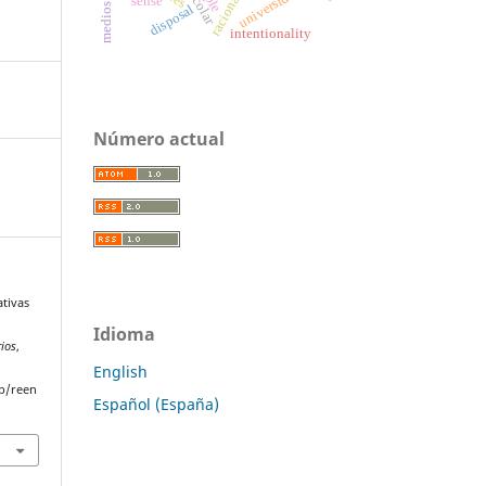
racionality
universidad
ple
sense
disposal
intentionality
Número actual
ativas
Idioma
rios
,
English
p/reen
Español (España)