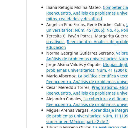
Iliana Refugio Molina Mateo,
Competencias
Reencuentro. Análisis de problemas universi
mitos, realidades y desafíos I
Angélica Pino Farías, René Drucker Colín,
universitarios: Núm. 45 (2006): No. 45, Pol
Teresita C. Payán Porras, Margarita Guerr
creativos
,
Reencuentro. Análisis de proble
educación
Norma Georgina Gutiérrez Serrano,
Valor
Análisis de problemas universitarios: Núm.
Jorge Alsina Valdés y Capote,
Utopías digit
problemas universitarios: Núm. 41 (2004):
Mario Albornoz,
La política científica y t
Reencuentro. Análisis de problemas univers
César Mereddu Torres,
Pragmatismo, étic
Reencuentro. Análisis de problemas univers
Alejandro Canales,
La cobertura y el fina
Reencuentro. Análisis de problemas univers
Miguel Arenas Vargas,
Aprendizaje integr
de problemas universitarios: Núm. 11 (199
superior en México: parte 2 de 2
Tiburcio Moreno Olivos,
La evaluación del