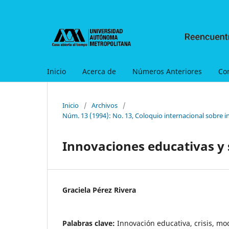
Inicio
Acerca de
Números Anteriores
Co
Inicio
/
Archivos
/
Núm. 13 (1994): No. 13, Coloquio internacional sobre i
Innovaciones educativas y 
Graciela Pérez Rivera
Palabras clave:
Innovación educativa, crisis, mo