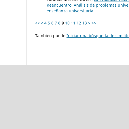
Reencuentro. Análisis de problemas univers
enseñanza universitaria
<<
<
4
5
6
7
8
9
10
11
12
13
>
>>
También puede
Iniciar una búsqueda de simili