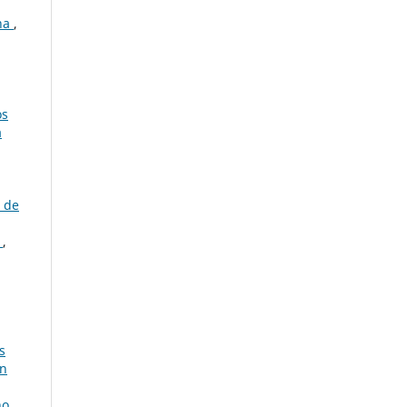
rna
,
os
a
s de
o
,
s
ón
cho
,