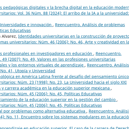
 pedagógicas digitales y la brecha digital en la educación mode
tarios: Vol. 36 Núm. 88 (2024): El arribo de la IA a la universidad:
Universidades e innovación
,
Reencuentro. Análisis de problemas
íticas Educativas
a Alvarez,
Identidades universitarias en la construcción de proyect
mas universitarios: Núm. 46 (2006): No. 46, Arte y creatividad en l
es profesionales en investigadores en educación
,
Reencuentro.
 49 (2007): No. 49, Valores en las profesiones universitarias
ales y los entornos virtuales de aprendizaje
,
Reencuentro. Análisi
 No. 41, Utopía y Universidad
ecnológica en América Latina frente al desafío del pensamiento únic
itarios: Núm. 23 (1998): No. 23, La Universidad hacia el siglo XXI
a y carrera académica en la educación superior mexicana
,
itarios: Núm. 45 (2006): No. 45, Políticas Educativas
nciamiento de la educación superior en la gestión del cambio
,
itarios: Núm. 45 (2006): No. 45, Políticas Educativas
al por problemas como alternativa educativa
,
Reencuentro. Análisi
4): No. 11, Encuentro sobre los sistemas modulares en la educaci
 aprendizaje en educación superior. El caso de la carrera de Dere