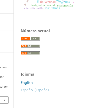
ple
universidad
lms
desigualdad social
enajenación
institutions
scientific skills
Número actual
ativas
Idioma
rios
,
English
p/reen
Español (España)