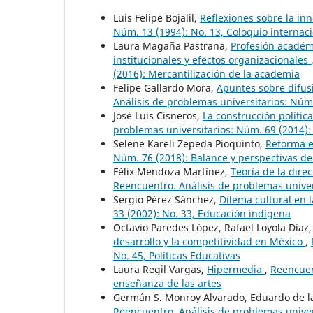
Luis Felipe Bojalil,
Reflexiones sobre la in
Núm. 13 (1994): No. 13, Coloquio internac
Laura Magaña Pastrana,
Profesión académ
institucionales y efectos organizacionales
(2016): Mercantilización de la academia
Felipe Gallardo Mora,
Apuntes sobre difus
Análisis de problemas universitarios: Núm.
José Luis Cisneros,
La construcción polític
problemas universitarios: Núm. 69 (2014)
Selene Kareli Zepeda Pioquinto,
Reforma e
Núm. 76 (2018): Balance y perspectivas de
Félix Mendoza Martínez,
Teoría de la dire
Reencuentro. Análisis de problemas univer
Sergio Pérez Sánchez,
Dilema cultural en 
33 (2002): No. 33, Educación indígena
Octavio Paredes López, Rafael Loyola Díaz
desarrollo y la competitividad en México
,
No. 45, Políticas Educativas
Laura Regil Vargas,
Hipermedia
,
Reencuen
enseñanza de las artes
Germán S. Monroy Alvarado, Eduardo de l
Reencuentro. Análisis de problemas univer