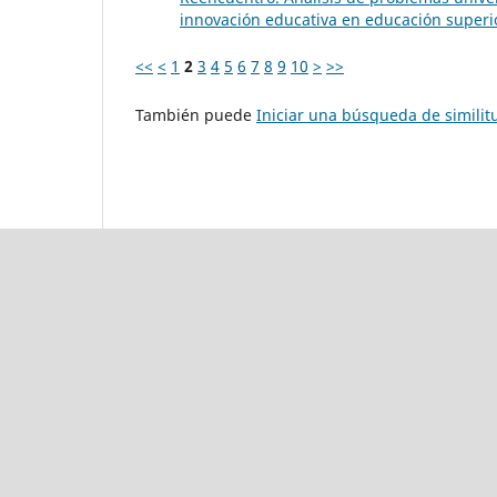
innovación educativa en educación superio
<<
<
1
2
3
4
5
6
7
8
9
10
>
>>
También puede
Iniciar una búsqueda de simili