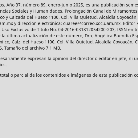
os. Año 37, número 89, enero-junio 2025, es una publicación sem
Ciencias Sociales y Humanidades. Prolongación Canal de Miramontes
ico y Calzada del Hueso 1100, Col. Villa Quietud, Alcaldía Coyoacán,
uam.mx y dirección electrónica: cuaree@correo.xoc.uam.mx. Editor
l Uso Exclusivo de Título No. 04-2016-031812054200-203, ISSN en tr
 última actualización de este número, Dra. Angélica Buendía Esp
o, Calz. del Hueso 1100, Col. Villa Quietud, Alcaldía Coyoacán, C
. Tamaño del archivo 7.1 MB.
ariamente expresan la opinión del director o editor en jefe, ni una
ios.
tal o parcial de los contenidos e imágenes de esta publicación con