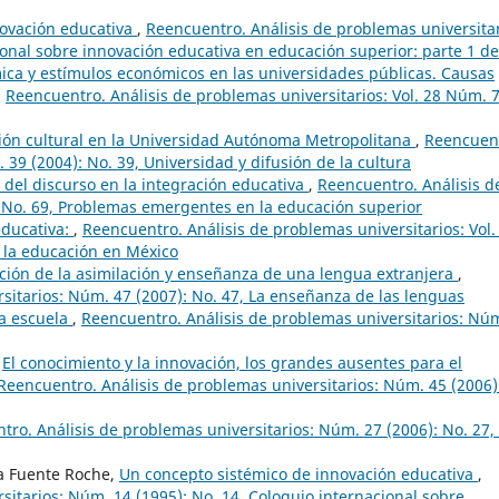
novación educativa
,
Reencuentro. Análisis de problemas universitar
ional sobre innovación educativa en educación superior: parte 1 de
ica y estímulos económicos en las universidades públicas. Causas
,
Reencuentro. Análisis de problemas universitarios: Vol. 28 Núm. 
ión cultural en la Universidad Autónoma Metropolitana
,
Reencuen
 39 (2004): No. 39, Universidad y difusión de la cultura
a del discurso en la integración educativa
,
Reencuentro. Análisis d
: No. 69, Problemas emergentes en la educación superior
ducativa:
,
Reencuentro. Análisis de problemas universitarios: Vol.
 la educación en México
cción de la asimilación y enseñanza de una lengua extranjera
,
sitarios: Núm. 47 (2007): No. 47, La enseñanza de las lenguas
la escuela
,
Reencuentro. Análisis de problemas universitarios: Nú
,
El conocimiento y la innovación, los grandes ausentes para el
Reencuentro. Análisis de problemas universitarios: Núm. 45 (2006)
tro. Análisis de problemas universitarios: Núm. 27 (2006): No. 27,
a Fuente Roche,
Un concepto sistémico de innovación educativa
,
sitarios: Núm. 14 (1995): No. 14, Coloquio internacional sobre