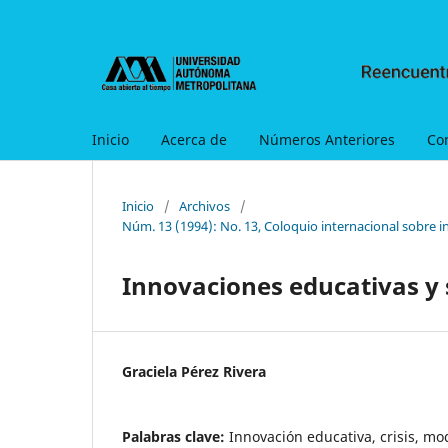
Inicio
Acerca de
Números Anteriores
Co
Inicio
/
Archivos
/
Núm. 13 (1994): No. 13, Coloquio internacional sobre i
Innovaciones educativas y 
Graciela Pérez Rivera
Palabras clave:
Innovación educativa, crisis, mo