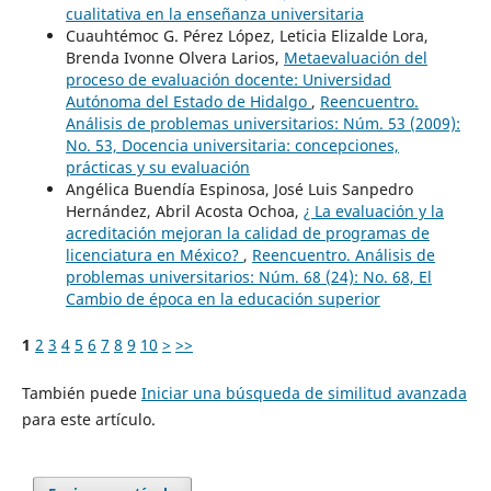
cualitativa en la enseñanza universitaria
Cuauhtémoc G. Pérez López, Leticia Elizalde Lora,
Brenda Ivonne Olvera Larios,
Metaevaluación del
proceso de evaluación docente: Universidad
Autónoma del Estado de Hidalgo
,
Reencuentro.
Análisis de problemas universitarios: Núm. 53 (2009):
No. 53, Docencia universitaria: concepciones,
prácticas y su evaluación
Angélica Buendía Espinosa, José Luis Sanpedro
Hernández, Abril Acosta Ochoa,
¿ La evaluación y la
acreditación mejoran la calidad de programas de
licenciatura en México?
,
Reencuentro. Análisis de
problemas universitarios: Núm. 68 (24): No. 68, El
Cambio de época en la educación superior
1
2
3
4
5
6
7
8
9
10
>
>>
También puede
Iniciar una búsqueda de similitud avanzada
para este artículo.