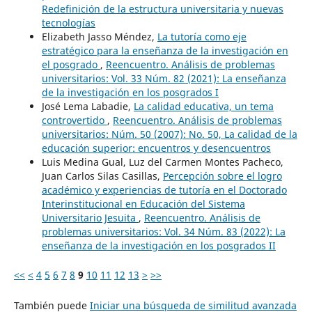
Redefinición de la estructura universitaria y nuevas
tecnologías
Elizabeth Jasso Méndez,
La tutoría como eje
estratégico para la enseñanza de la investigación en
el posgrado
,
Reencuentro. Análisis de problemas
universitarios: Vol. 33 Núm. 82 (2021): La enseñanza
de la investigación en los posgrados I
José Lema Labadie,
La calidad educativa, un tema
controvertido
,
Reencuentro. Análisis de problemas
universitarios: Núm. 50 (2007): No. 50, La calidad de la
educación superior: encuentros y desencuentros
Luis Medina Gual, Luz del Carmen Montes Pacheco,
Juan Carlos Silas Casillas,
Percepción sobre el logro
académico y experiencias de tutoría en el Doctorado
Interinstitucional en Educación del Sistema
Universitario Jesuita
,
Reencuentro. Análisis de
problemas universitarios: Vol. 34 Núm. 83 (2022): La
enseñanza de la investigación en los posgrados II
<<
<
4
5
6
7
8
9
10
11
12
13
>
>>
También puede
Iniciar una búsqueda de similitud avanzada