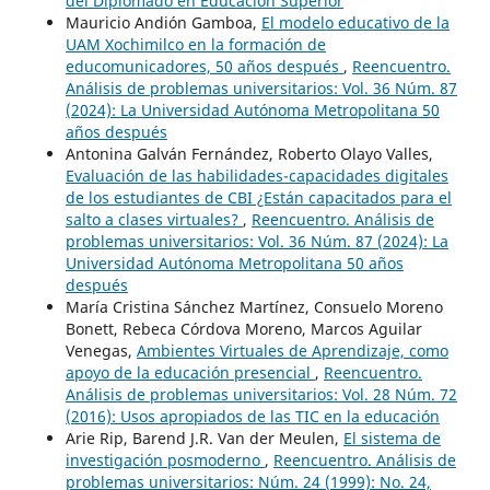
del Diplomado en Educación Superior
Mauricio Andión Gamboa,
El modelo educativo de la
UAM Xochimilco en la formación de
educomunicadores, 50 años después
,
Reencuentro.
Análisis de problemas universitarios: Vol. 36 Núm. 87
(2024): La Universidad Autónoma Metropolitana 50
años después
Antonina Galván Fernández, Roberto Olayo Valles,
Evaluación de las habilidades-capacidades digitales
de los estudiantes de CBI ¿Están capacitados para el
salto a clases virtuales?
,
Reencuentro. Análisis de
problemas universitarios: Vol. 36 Núm. 87 (2024): La
Universidad Autónoma Metropolitana 50 años
después
María Cristina Sánchez Martínez, Consuelo Moreno
Bonett, Rebeca Córdova Moreno, Marcos Aguilar
Venegas,
Ambientes Virtuales de Aprendizaje, como
apoyo de la educación presencial
,
Reencuentro.
Análisis de problemas universitarios: Vol. 28 Núm. 72
(2016): Usos apropiados de las TIC en la educación
Arie Rip, Barend J.R. Van der Meulen,
El sistema de
investigación posmoderno
,
Reencuentro. Análisis de
problemas universitarios: Núm. 24 (1999): No. 24,