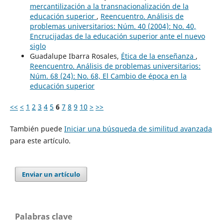
mercantilización a la transnacionalización de la
educación superior
,
Reencuentro. Análisis de
problemas universitarios: Núm. 40 (2004): No. 40,
Encrucijadas de la educación superior ante el nuevo
siglo
Guadalupe Ibarra Rosales,
Ética de la enseñanza
,
Reencuentro. Análisis de problemas universitarios:
Núm. 68 (24): No. 68, El Cambio de época en la
educación superior
<<
<
1
2
3
4
5
6
7
8
9
10
>
>>
También puede
Iniciar una búsqueda de similitud avanzada
para este artículo.
Enviar un artículo
Palabras clave