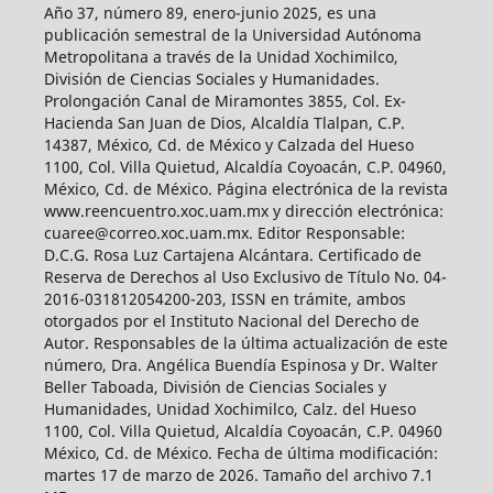
Año 37, número 89, enero-junio 2025, es una
publicación semestral de la Universidad Autónoma
Metropolitana a través de la Unidad Xochimilco,
División de Ciencias Sociales y Humanidades.
Prolongación Canal de Miramontes 3855, Col. Ex-
Hacienda San Juan de Dios, Alcaldía Tlalpan, C.P.
14387, México, Cd. de México y Calzada del Hueso
1100, Col. Villa Quietud, Alcaldía Coyoacán, C.P. 04960,
México, Cd. de México. Página electrónica de la revista
www.reencuentro.xoc.uam.mx y dirección electrónica:
cuaree@correo.xoc.uam.mx. Editor Responsable:
D.C.G. Rosa Luz Cartajena Alcántara. Certificado de
Reserva de Derechos al Uso Exclusivo de Título No. 04-
2016-031812054200-203, ISSN en trámite, ambos
otorgados por el Instituto Nacional del Derecho de
Autor. Responsables de la última actualización de este
número, Dra. Angélica Buendía Espinosa y Dr. Walter
Beller Taboada, División de Ciencias Sociales y
Humanidades, Unidad Xochimilco, Calz. del Hueso
1100, Col. Villa Quietud, Alcaldía Coyoacán, C.P. 04960
México, Cd. de México. Fecha de última modificación:
martes 17 de marzo de 2026. Tamaño del archivo 7.1