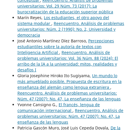
conceptual
,
Reencuentro. Análisis de problemas
universitarios: Vol. 29 Núm. 73 (2017): La
burocratización de la educación superior pública
Marín Reyes,
Los estudiantes, el otro apoyo del
sistema modular
,
Reencuentro. Análisis de problemas
universitarios: Núm. 2 (1990): No. 2, Universidad y
democracia
José Antonio Martínez Díez Barroso,
Percepciones
estudiantiles sobre la autoría de textos con
Inteligencia Artificial
,
Reencuentro. Análisis de
problemas universitarios: Vol. 36 Núm. 88 (2024): El
arribo de la IA a la universidad: mitos, realidades y
desafíos I
Gloria Josephine Hiroko Ito Sugiyama,
Un mundo lo
más amueblado posible. Propuesta de escritura en la
enseñanza del alemán como lengua extranjera
,
Reencuentro. Análisis de problemas universitarios:
Núm. 47 (2007): No. 47, La enseñanza de las lenguas
Yvonne Cansigno G.,
El francés, lengua de
comunicación internacional
,
Reencuentro. Análisis de
problemas universitarios: Núm. 47 (2007): No. 47, La
enseñanza de las lenguas
Patricia Gascón Muro, José Luis Cepeda Dovala,
De la