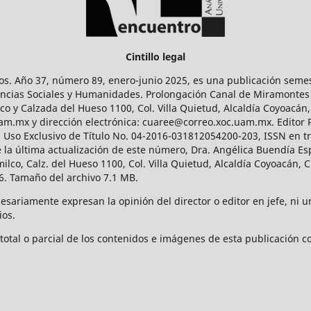
Cintillo legal
os. Año 37, número 89, enero-junio 2025, es una publicación sem
Ciencias Sociales y Humanidades. Prolongación Canal de Miramontes
ico y Calzada del Hueso 1100, Col. Villa Quietud, Alcaldía Coyoacán,
uam.mx y dirección electrónica: cuaree@correo.xoc.uam.mx. Editor
l Uso Exclusivo de Título No. 04-2016-031812054200-203, ISSN en tr
 última actualización de este número, Dra. Angélica Buendía Esp
o, Calz. del Hueso 1100, Col. Villa Quietud, Alcaldía Coyoacán, C
. Tamaño del archivo 7.1 MB.
ariamente expresan la opinión del director o editor en jefe, ni una
ios.
tal o parcial de los contenidos e imágenes de esta publicación con