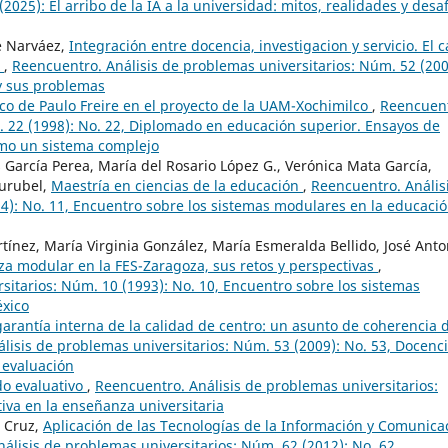
2025): El arribo de la IA a la universidad: mitos, realidades y desa
e Narváez,
Integración entre docencia, investigacion y servicio. El 
X
,
Reencuentro. Análisis de problemas universitarios: Núm. 52 (200
 y sus problemas
co de Paulo Freire en el proyecto de la UAM-Xochimilco
,
Reencuent
. 22 (1998): No. 22, Diplomado en educación superior. Ensayos de
omo un sistema complejo
 García Perea, María del Rosario López G., Verónica Mata García,
urubel,
Maestría en ciencias de la educación
,
Reencuentro. Anális
4): No. 11, Encuentro sobre los sistemas modulares en la educaci
tínez, María Virginia González, María Esmeralda Bellido, José Anto
za modular en la FES-Zaragoza, sus retos y perspectivas
,
sitarios: Núm. 10 (1993): No. 10, Encuentro sobre los sistemas
éxico
garantía interna de la calidad de centro: un asunto de coherencia d
lisis de problemas universitarios: Núm. 53 (2009): No. 53, Docenc
u evaluación
o evaluativo
,
Reencuentro. Análisis de problemas universitarios:
tiva en la enseñanza universitaria
s Cruz,
Aplicación de las Tecnologías de la Información y Comunica
álisis de problemas universitarios: Núm. 62 (2012): No. 62,