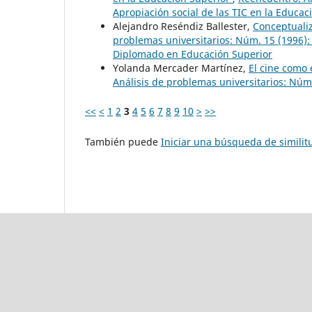
Apropiación social de las TIC en la Educac
Alejandro Reséndiz Ballester,
Conceptuali
problemas universitarios: Núm. 15 (1996):
Diplomado en Educación Superior
Yolanda Mercader Martínez,
El cine como
Análisis de problemas universitarios: Núm.
<<
<
1
2
3
4
5
6
7
8
9
10
>
>>
También puede
Iniciar una búsqueda de simili