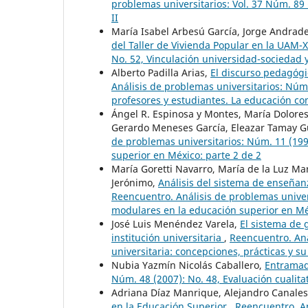
problemas universitarios: Vol. 37 Núm. 89 (
II
María Isabel Arbesú García, Jorge Andrad
del Taller de Vivienda Popular en la UAM-
No. 52, Vinculación universidad-sociedad
Alberto Padilla Arias,
El discurso pedagógi
Análisis de problemas universitarios: Núm
profesores y estudiantes. La educación c
Ángel R. Espinosa y Montes, María Dolores
Gerardo Meneses García, Eleazar Tamay G
de problemas universitarios: Núm. 11 (199
superior en México: parte 2 de 2
María Goretti Navarro, María de la Luz Mar
Jerónimo,
Análisis del sistema de enseñan
Reencuentro. Análisis de problemas univer
modulares en la educación superior en M
José Luis Menéndez Varela,
El sistema de 
institución universitaria
,
Reencuentro. Aná
universitaria: concepciones, prácticas y s
Nubia Yazmín Nicolás Caballero,
Entramad
Núm. 48 (2007): No. 48, Evaluación cualita
Adriana Díaz Manrique, Alejandro Canale
en la Educación Superior
,
Reencuentro. An