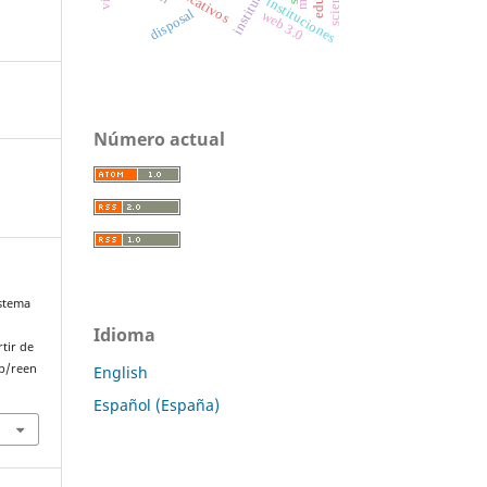
institutions
instituciones
disposal
web 3.0
Número actual
istema
Idioma
rtir de
p/reen
English
Español (España)