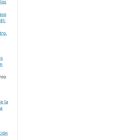
fíos
caso
8):
ro.
is
ón
nio
e la
ia
ción