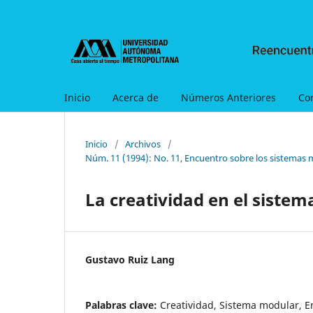
Inicio
Acerca de
Números Anteriores
Co
Inicio
/
Archivos
/
Núm. 11 (1994): No. 11, Encuentro sobre los sistemas 
La creatividad en el siste
Gustavo Ruiz Lang
Palabras clave:
Creatividad, Sistema modular, 