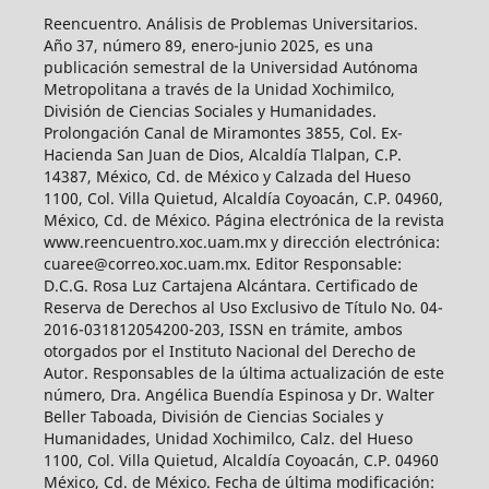
Reencuentro. Análisis de Problemas Universitarios.
Año 37, número 89, enero-junio 2025, es una
publicación semestral de la Universidad Autónoma
Metropolitana a través de la Unidad Xochimilco,
División de Ciencias Sociales y Humanidades.
Prolongación Canal de Miramontes 3855, Col. Ex-
Hacienda San Juan de Dios, Alcaldía Tlalpan, C.P.
14387, México, Cd. de México y Calzada del Hueso
1100, Col. Villa Quietud, Alcaldía Coyoacán, C.P. 04960,
México, Cd. de México. Página electrónica de la revista
www.reencuentro.xoc.uam.mx y dirección electrónica:
cuaree@correo.xoc.uam.mx. Editor Responsable:
D.C.G. Rosa Luz Cartajena Alcántara. Certificado de
Reserva de Derechos al Uso Exclusivo de Título No. 04-
2016-031812054200-203, ISSN en trámite, ambos
otorgados por el Instituto Nacional del Derecho de
Autor. Responsables de la última actualización de este
número, Dra. Angélica Buendía Espinosa y Dr. Walter
Beller Taboada, División de Ciencias Sociales y
Humanidades, Unidad Xochimilco, Calz. del Hueso
1100, Col. Villa Quietud, Alcaldía Coyoacán, C.P. 04960
México, Cd. de México. Fecha de última modificación: