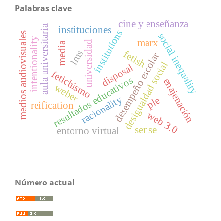
Palabras clave
cine y enseñanza
aula universitaria
instituciones
institutions
medios audiovisuales
social inequality
intentionality
marx
universidad
media
lms
fetish
desempeño escolar
desigualdad social
disposal
fetichismo
resultados educativos
enajenación
weber
racionality
ple
reification
web 3.0
sense
entorno virtual
Número actual