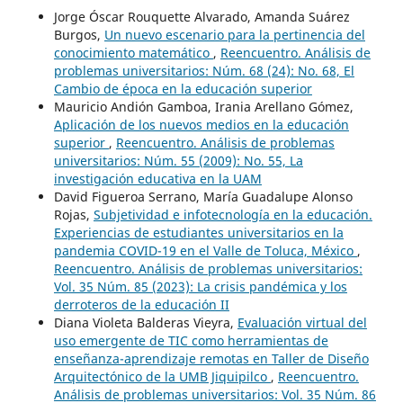
Jorge Óscar Rouquette Alvarado, Amanda Suárez
Burgos,
Un nuevo escenario para la pertinencia del
conocimiento matemático
,
Reencuentro. Análisis de
problemas universitarios: Núm. 68 (24): No. 68, El
Cambio de época en la educación superior
Mauricio Andión Gamboa, Irania Arellano Gómez,
Aplicación de los nuevos medios en la educación
superior
,
Reencuentro. Análisis de problemas
universitarios: Núm. 55 (2009): No. 55, La
investigación educativa en la UAM
David Figueroa Serrano, María Guadalupe Alonso
Rojas,
Subjetividad e infotecnología en la educación.
Experiencias de estudiantes universitarios en la
pandemia COVID-19 en el Valle de Toluca, México
,
Reencuentro. Análisis de problemas universitarios:
Vol. 35 Núm. 85 (2023): La crisis pandémica y los
derroteros de la educación II
Diana Violeta Balderas Vieyra,
Evaluación virtual del
uso emergente de TIC como herramientas de
enseñanza-aprendizaje remotas en Taller de Diseño
Arquitectónico de la UMB Jiquipilco
,
Reencuentro.
Análisis de problemas universitarios: Vol. 35 Núm. 86