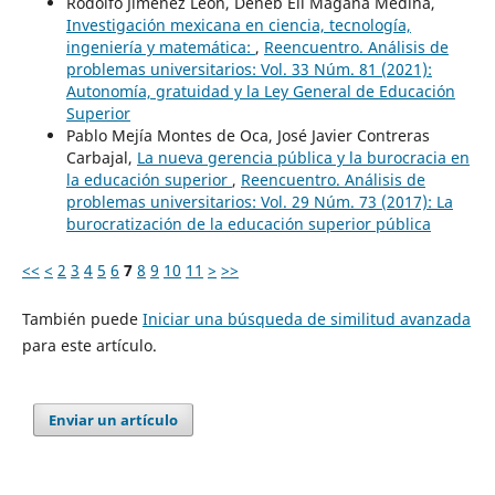
Rodolfo Jiménez León, Deneb Elí Magaña Medina,
Investigación mexicana en ciencia, tecnología,
ingeniería y matemática:
,
Reencuentro. Análisis de
problemas universitarios: Vol. 33 Núm. 81 (2021):
Autonomía, gratuidad y la Ley General de Educación
Superior
Pablo Mejía Montes de Oca, José Javier Contreras
Carbajal,
La nueva gerencia pública y la burocracia en
la educación superior
,
Reencuentro. Análisis de
problemas universitarios: Vol. 29 Núm. 73 (2017): La
burocratización de la educación superior pública
<<
<
2
3
4
5
6
7
8
9
10
11
>
>>
También puede
Iniciar una búsqueda de similitud avanzada
para este artículo.
Enviar un artículo