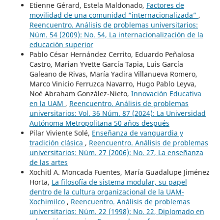
Etienne Gérard, Estela Maldonado,
Factores de
movilidad de una comunidad “internacionalizada”
,
Reencuentro. Análisis de problemas universitarios:
Núm. 54 (2009): No. 54, La internacionalización de la
educación superior
Pablo César Hernández Cerrito, Eduardo Peñalosa
Castro, Marian Yvette García Tapia, Luis García
Galeano de Rivas, María Yadira Villanueva Romero,
Marco Vinicio Ferruzca Navarro, Hugo Pablo Leyva,
Noé Abraham González-Nieto,
Innovación Educativa
en la UAM
,
Reencuentro. Análisis de problemas
universitarios: Vol. 36 Núm. 87 (2024): La Universidad
Autónoma Metropolitana 50 años después
Pilar Viviente Solé,
Enseñanza de vanguardia y
tradición clásica
,
Reencuentro. Análisis de problemas
universitarios: Núm. 27 (2006): No. 27, La enseñanza
de las artes
Xochitl A. Moncada Fuentes, María Guadalupe Jiménez
Horta,
La filosofía de sistema modular, su papel
dentro de la cultura organizacional de la UAM-
Xochimilco
,
Reencuentro. Análisis de problemas
universitarios: Núm. 22 (1998): No. 22, Diplomado en