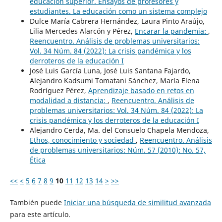
educación superior. Ensayos de profesores y
estudiantes. La educación como un sistema complejo
Dulce María Cabrera Hernández, Laura Pinto Araújo,
Lilia Mercedes Alarcón y Pérez,
Encarar la pandemia:
,
Reencuentro. Análisis de problemas universitarios:
Vol. 34 Núm. 84 (2022): La crisis pandémica y los
derroteros de la educación I
José Luis García Luna, José Luis Santana Fajardo,
Alejandro Kadsumi Tomatani Sánchez, María Elena
Rodríguez Pérez,
Aprendizaje basado en retos en
modalidad a distancia:
,
Reencuentro. Análisis de
problemas universitarios: Vol. 34 Núm. 84 (2022): La
crisis pandémica y los derroteros de la educación I
Alejandro Cerda, Ma. del Consuelo Chapela Mendoza,
Ethos, conocimiento y sociedad
,
Reencuentro. Análisis
de problemas universitarios: Núm. 57 (2010): No. 57,
Ética
<<
<
5
6
7
8
9
10
11
12
13
14
>
>>
También puede
Iniciar una búsqueda de similitud avanzada
para este artículo.