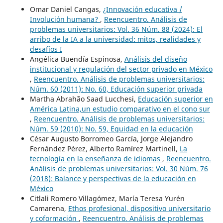
Omar Daniel Cangas,
¿Innovación educativa /
Involución humana?
,
Reencuentro. Análisis de
problemas universitarios: Vol. 36 Núm. 88 (2024): El
arribo de la IA a la universidad: mitos, realidades y
desafíos I
Angélica Buendía Espinosa,
Análisis del diseño
institucional y regulación del sector privado en México
,
Reencuentro. Análisis de problemas universitarios:
Núm. 60 (2011): No. 60, Educación superior privada
Martha Abrahão Saad Lucchesi,
Educación superior en
América Latina,un estudio comparativo en el cono sur
,
Reencuentro. Análisis de problemas universitarios:
Núm. 59 (2010): No. 59, Equidad en la educación
César Augusto Borromeo García, Jorge Alejandro
Fernández Pérez, Alberto Ramírez Martinell,
La
tecnología en la enseñanza de idiomas
,
Reencuentro.
Análisis de problemas universitarios: Vol. 30 Núm. 76
(2018): Balance y perspectivas de la educación en
México
Citlali Romero Villagómez, María Teresa Yurén
Camarena,
Ethos profesional, dispositivo universitario
y coformación
,
Reencuentro. Análisis de problemas