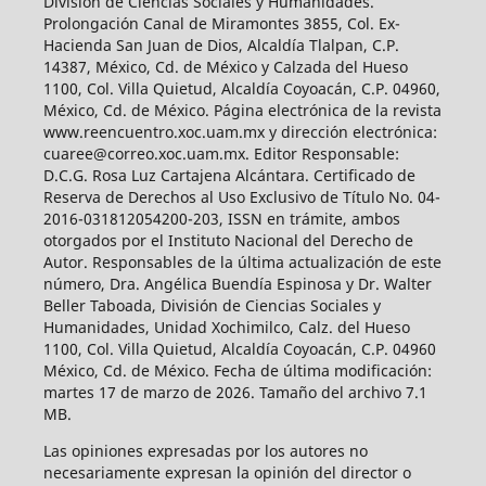
División de Ciencias Sociales y Humanidades.
Prolongación Canal de Miramontes 3855, Col. Ex-
Hacienda San Juan de Dios, Alcaldía Tlalpan, C.P.
14387, México, Cd. de México y Calzada del Hueso
1100, Col. Villa Quietud, Alcaldía Coyoacán, C.P. 04960,
México, Cd. de México. Página electrónica de la revista
www.reencuentro.xoc.uam.mx y dirección electrónica:
cuaree@correo.xoc.uam.mx. Editor Responsable:
D.C.G. Rosa Luz Cartajena Alcántara. Certificado de
Reserva de Derechos al Uso Exclusivo de Título No. 04-
2016-031812054200-203, ISSN en trámite, ambos
otorgados por el Instituto Nacional del Derecho de
Autor. Responsables de la última actualización de este
número, Dra. Angélica Buendía Espinosa y Dr. Walter
Beller Taboada, División de Ciencias Sociales y
Humanidades, Unidad Xochimilco, Calz. del Hueso
1100, Col. Villa Quietud, Alcaldía Coyoacán, C.P. 04960
México, Cd. de México. Fecha de última modificación:
martes 17 de marzo de 2026. Tamaño del archivo 7.1
MB.
Las opiniones expresadas por los autores no
necesariamente expresan la opinión del director o