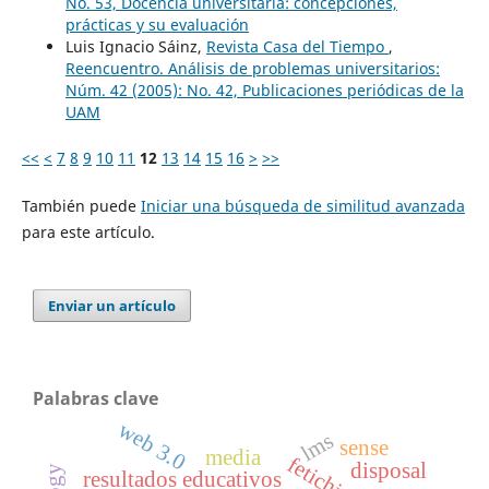
No. 53, Docencia universitaria: concepciones,
prácticas y su evaluación
Luis Ignacio Sáinz,
Revista Casa del Tiempo
,
Reencuentro. Análisis de problemas universitarios:
Núm. 42 (2005): No. 42, Publicaciones periódicas de la
UAM
<<
<
7
8
9
10
11
12
13
14
15
16
>
>>
También puede
Iniciar una búsqueda de similitud avanzada
para este artículo.
Enviar un artículo
Palabras clave
web 3.0
lms
sense
media
fetichismo
disposal
resultados educativos