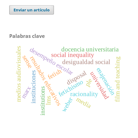
Enviar un artículo
Palabras clave
docencia universitaria
desempeño escolar
medios audiovisuales
social inequality
sense
resultados educativos
film and teaching
desigualdad social
enajenación
fetish
disposal
universidad
instituciones
ple
fetichismo
marx
institutions
racionality
media
lms
weber