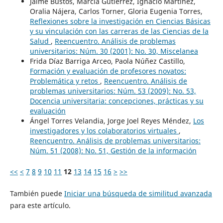
Jaime Bustos, Marcia Gutiérrez, Ignacio Martínez,
Oralia Nájera, Carlos Torner, Gloria Eugenia Torres,
Reflexiones sobre la investigación en Ciencias Básicas
y su vinculación con las carreras de las Ciencias de la
Salud
,
Reencuentro. Análisis de problemas
universitarios: Núm. 30 (2001): No. 30, Miscelanea
Frida Díaz Barriga Arceo, Paola Núñez Castillo,
Formación y evaluación de profesores novatos:
Problemática y retos
,
Reencuentro. Análisis de
problemas universitarios: Núm. 53 (2009): No. 53,
Docencia universitaria: concepciones, prácticas y su
evaluación
Ángel Torres Velandia, Jorge Joel Reyes Méndez,
Los
investigadores y los colaboratorios virtuales
,
Reencuentro. Análisis de problemas universitarios:
Núm. 51 (2008): No. 51, Gestión de la información
<<
<
7
8
9
10
11
12
13
14
15
16
>
>>
También puede
Iniciar una búsqueda de similitud avanzada
para este artículo.