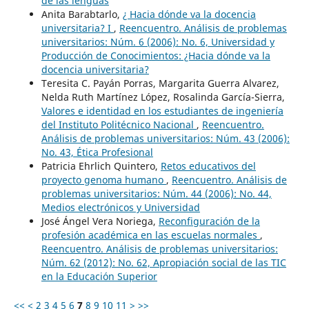
de las lenguas
Anita Barabtarlo,
¿ Hacia dónde va la docencia
universitaria? I
,
Reencuentro. Análisis de problemas
universitarios: Núm. 6 (2006): No. 6, Universidad y
Producción de Conocimientos: ¿Hacia dónde va la
docencia universitaria?
Teresita C. Payán Porras, Margarita Guerra Alvarez,
Nelda Ruth Martínez López, Rosalinda García-Sierra,
Valores e identidad en los estudiantes de ingeniería
del Instituto Politécnico Nacional
,
Reencuentro.
Análisis de problemas universitarios: Núm. 43 (2006):
No. 43, Ética Profesional
Patricia Ehrlich Quintero,
Retos educativos del
proyecto genoma humano
,
Reencuentro. Análisis de
problemas universitarios: Núm. 44 (2006): No. 44,
Medios electrónicos y Universidad
José Ángel Vera Noriega,
Reconfiguración de la
profesión académica en las escuelas normales
,
Reencuentro. Análisis de problemas universitarios:
Núm. 62 (2012): No. 62, Apropiación social de las TIC
en la Educación Superior
<<
<
2
3
4
5
6
7
8
9
10
11
>
>>