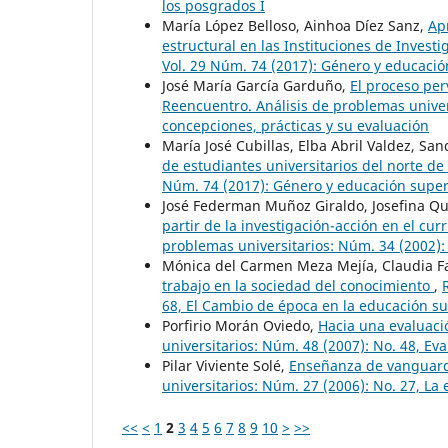
los posgrados I
María López Belloso, Ainhoa Díez Sanz,
Ap
estructural en las Instituciones de Inves
Vol. 29 Núm. 74 (2017): Género y educació
José María García Garduño,
El proceso per
Reencuentro. Análisis de problemas univers
concepciones, prácticas y su evaluación
María José Cubillas, Elba Abril Valdez, Sa
de estudiantes universitarios del norte d
Núm. 74 (2017): Género y educación super
José Federman Muñoz Giraldo, Josefina Qu
partir de la investigación-acción en el cu
problemas universitarios: Núm. 34 (2002): 
Mónica del Carmen Meza Mejía, Claudia F
trabajo en la sociedad del conocimiento
,
68, El Cambio de época en la educación su
Porfirio Morán Oviedo,
Hacia una evaluació
universitarios: Núm. 48 (2007): No. 48, Eva
Pilar Viviente Solé,
Enseñanza de vanguardi
universitarios: Núm. 27 (2006): No. 27, La
<<
<
1
2
3
4
5
6
7
8
9
10
>
>>