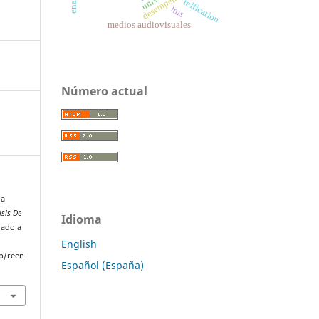
reification
lms
medios audiovisuales
Número actual
la
isis De
Idioma
rado a
English
p/reen
Español (España)