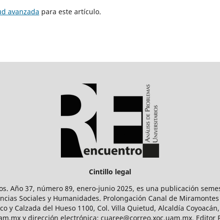
tud avanzada
para este artículo.
Cintillo legal
os. Año 37, número 89, enero-junio 2025, es una publicación sem
Ciencias Sociales y Humanidades. Prolongación Canal de Miramontes
ico y Calzada del Hueso 1100, Col. Villa Quietud, Alcaldía Coyoacán,
uam.mx y dirección electrónica: cuaree@correo.xoc.uam.mx. Editor