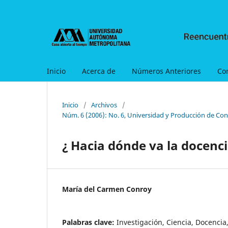
Inicio
Acerca de
Números Anteriores
Co
Inicio
/
Archivos
/
Núm. 6 (2006): No. 6, Universidad y Producción de Con
¿ Hacia dónde va la docenci
María del Carmen Conroy
Palabras clave:
Investigación, Ciencia, Docencia