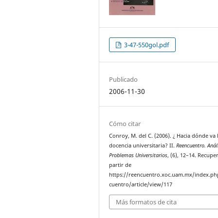
3-47-550gol.pdf
Publicado
2006-11-30
Cómo citar
Conroy, M. del C. (2006). ¿ Hacia dónde va 
docencia universitaria? II.
Reencuentro. Anál
Problemas Universitarios
, (6), 12–14. Recupe
partir de
https://reencuentro.xoc.uam.mx/index.ph
cuentro/article/view/117
Más formatos de cita