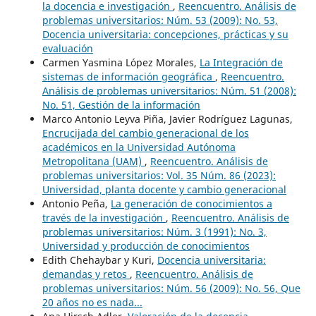
la docencia e investigación
,
Reencuentro. Análisis de
problemas universitarios: Núm. 53 (2009): No. 53,
Docencia universitaria: concepciones, prácticas y su
evaluación
Carmen Yasmina López Morales,
La Integración de
sistemas de información geográfica
,
Reencuentro.
Análisis de problemas universitarios: Núm. 51 (2008):
No. 51, Gestión de la información
Marco Antonio Leyva Piña, Javier Rodríguez Lagunas,
Encrucijada del cambio generacional de los
académicos en la Universidad Autónoma
Metropolitana (UAM)
,
Reencuentro. Análisis de
problemas universitarios: Vol. 35 Núm. 86 (2023):
Universidad, planta docente y cambio generacional
Antonio Peña,
La generación de conocimientos a
través de la investigación
,
Reencuentro. Análisis de
problemas universitarios: Núm. 3 (1991): No. 3,
Universidad y producción de conocimientos
Edith Chehaybar y Kuri,
Docencia universitaria:
demandas y retos
,
Reencuentro. Análisis de
problemas universitarios: Núm. 56 (2009): No. 56, Que
20 años no es nada...