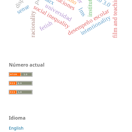
institutions
instituciones
web 3.0
marx
film and teaching
ple
universidad
sense
social inequality
lms
desempeño escolar
racionality
intentionality
fetish
Número actual
Idioma
English