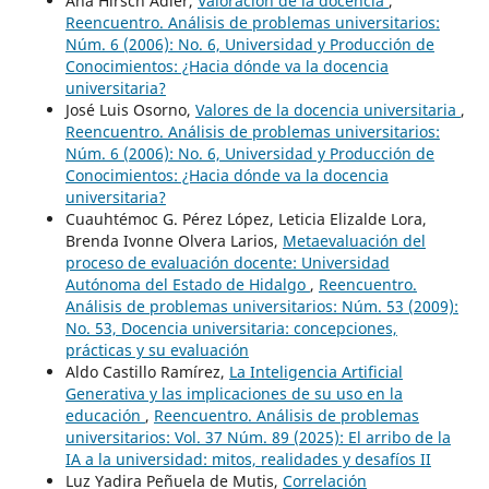
Ana Hirsch Adler,
Valoración de la docencia
,
Reencuentro. Análisis de problemas universitarios:
Núm. 6 (2006): No. 6, Universidad y Producción de
Conocimientos: ¿Hacia dónde va la docencia
universitaria?
José Luis Osorno,
Valores de la docencia universitaria
,
Reencuentro. Análisis de problemas universitarios:
Núm. 6 (2006): No. 6, Universidad y Producción de
Conocimientos: ¿Hacia dónde va la docencia
universitaria?
Cuauhtémoc G. Pérez López, Leticia Elizalde Lora,
Brenda Ivonne Olvera Larios,
Metaevaluación del
proceso de evaluación docente: Universidad
Autónoma del Estado de Hidalgo
,
Reencuentro.
Análisis de problemas universitarios: Núm. 53 (2009):
No. 53, Docencia universitaria: concepciones,
prácticas y su evaluación
Aldo Castillo Ramírez,
La Inteligencia Artificial
Generativa y las implicaciones de su uso en la
educación
,
Reencuentro. Análisis de problemas
universitarios: Vol. 37 Núm. 89 (2025): El arribo de la
IA a la universidad: mitos, realidades y desafíos II
Luz Yadira Peñuela de Mutis,
Correlación