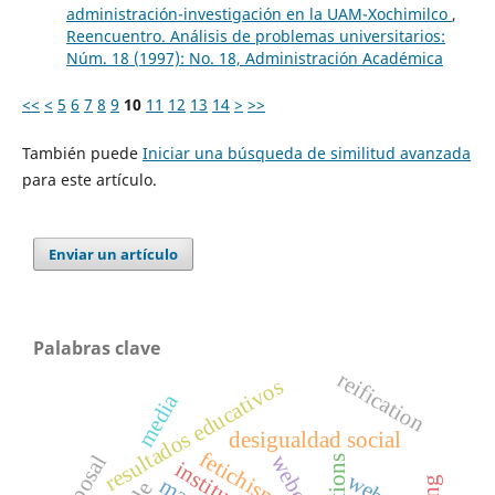
administración-investigación en la UAM-Xochimilco
,
Reencuentro. Análisis de problemas universitarios:
Núm. 18 (1997): No. 18, Administración Académica
<<
<
5
6
7
8
9
10
11
12
13
14
>
>>
También puede
Iniciar una búsqueda de similitud avanzada
para este artículo.
Enviar un artículo
Palabras clave
reification
resultados educativos
media
desigualdad social
fetichismo
disposal
weber