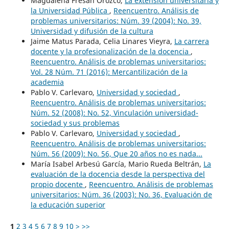
Magdalena Fresán Orozco,
La extensión universitaria y
la Universidad Pública
,
Reencuentro. Análisis de
problemas universitarios: Núm. 39 (2004): No. 39,
Universidad y difusión de la cultura
Jaime Matus Parada, Celia Linares Vieyra,
La carrera
docente y la profesionalización de la docencia
,
Reencuentro. Análisis de problemas universitarios:
Vol. 28 Núm. 71 (2016): Mercantilización de la
academia
Pablo V. Carlevaro,
Universidad y sociedad
,
Reencuentro. Análisis de problemas universitarios:
Núm. 52 (2008): No. 52, Vinculación universidad-
sociedad y sus problemas
Pablo V. Carlevaro,
Universidad y sociedad
,
Reencuentro. Análisis de problemas universitarios:
Núm. 56 (2009): No. 56, Que 20 años no es nada...
María Isabel Arbesú García, Mario Rueda Beltrán,
La
evaluación de la docencia desde la perspectiva del
propio docente
,
Reencuentro. Análisis de problemas
universitarios: Núm. 36 (2003): No. 36, Evaluación de
la educación superior
1
2
3
4
5
6
7
8
9
10
>
>>