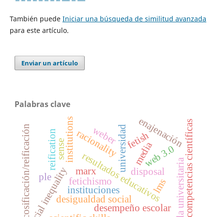
También puede
Iniciar una búsqueda de similitud avanzada
para este artículo.
Enviar un artículo
Palabras clave
enajenación
institutions
competencias científicas
cosificación/reificación
universidad
weber
racionality
reification
fetish
sense
media
web 3.0
resultados educativos
aula universitaria
social inequality
marx
disposal
ple
fetichismo
lms
instituciones
desigualdad social
desempeño escolar