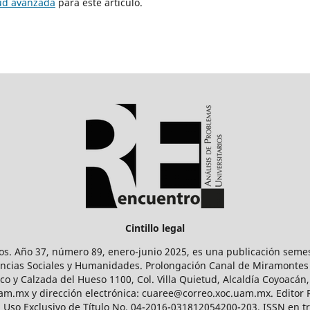
tud avanzada
para este artículo.
Cintillo legal
os. Año 37, número 89, enero-junio 2025, es una publicación sem
Ciencias Sociales y Humanidades. Prolongación Canal de Miramontes
ico y Calzada del Hueso 1100, Col. Villa Quietud, Alcaldía Coyoacán,
uam.mx y dirección electrónica: cuaree@correo.xoc.uam.mx. Editor
l Uso Exclusivo de Título No. 04-2016-031812054200-203, ISSN en tr