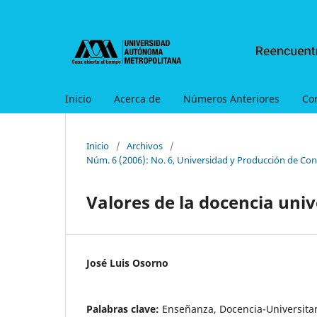
Inicio
Acerca de
Números Anteriores
Co
Inicio
/
Archivos
/
Núm. 6 (2006): No. 6, Universidad y Producción de Con
Valores de la docencia univ
José Luis Osorno
Palabras clave:
Enseñanza, Docencia-Universitar