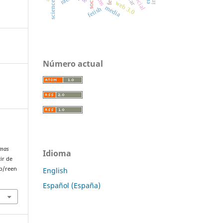
lms
web 3.0
media
fetish
Número actual
emas
Idioma
ir de
p/reen
English
Español (España)