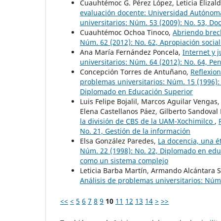
Cuauhtémoc G. Pérez López, Leticia Elizal
evaluación docente: Universidad Autónom
universitarios: Núm. 53 (2009): No. 53, Do
Cuauhtémoc Ochoa Tinoco,
Abriendo brec
Núm. 62 (2012): No. 62, Apropiación social
Ana María Fernández Poncela,
Internet y 
universitarios: Núm. 64 (2012): No. 64, Pe
Concepción Torres de Antuñano,
Reflexion
problemas universitarios: Núm. 15 (1996):
Diplomado en Educación Superior
Luis Felipe Bojalil, Marcos Aguilar Vengas
Elena Castellanos Páez, Gilberto Sandoval
la división de CBS de la UAM-Xochimilco
,
No. 21, Gestión de la información
Elsa González Paredes,
La docencia, una é
Núm. 22 (1998): No. 22, Diplomado en educ
como un sistema complejo
Leticia Barba Martín, Armando Alcántara 
Análisis de problemas universitarios: Núm.
<<
<
5
6
7
8
9
10
11
12
13
14
>
>>