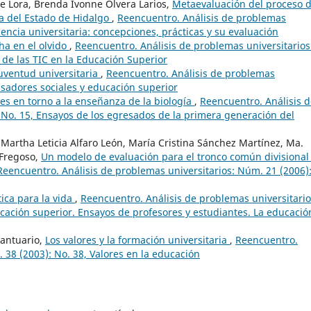
de Lora, Brenda Ivonne Olvera Larios,
Metaevaluación del proceso 
a del Estado de Hidalgo
,
Reencuentro. Análisis de problemas
cencia universitaria: concepciones, prácticas y su evaluación
ha en el olvido
,
Reencuentro. Análisis de problemas universitarios
 de las TIC en la Educación Superior
juventud universitaria
,
Reencuentro. Análisis de problemas
nsadores sociales y educación superior
es en torno a la enseñanza de la biología
,
Reencuentro. Análisis 
 No. 15, Ensayos de los egresados de la primera generación del
, Martha Leticia Alfaro León, María Cristina Sánchez Martínez, Ma.
 Fregoso,
Un modelo de evaluación para el tronco común divisional
Reencuentro. Análisis de problemas universitarios: Núm. 21 (2006)
tica para la vida
,
Reencuentro. Análisis de problemas universitario
ación superior. Ensayos de profesores y estudiantes. La educació
Santuario,
Los valores y la formación universitaria
,
Reencuentro.
 38 (2003): No. 38, Valores en la educación