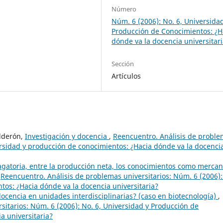
Número
Núm. 6 (2006): No. 6, Universida
Producción de Conocimientos: ¿H
dónde va la docencia universitar
Sección
Artículos
alderón,
Investigación y docencia
,
Reencuentro. Análisis de probl
versidad y producción de conocimientos: ¿Hacia dónde va la docenci
gatoria, entre la producción neta, los conocimientos como mercan
,
Reencuentro. Análisis de problemas universitarios: Núm. 6 (2006):
tos: ¿Hacia dónde va la docencia universitaria?
docencia en unidades interdisciplinarias? (caso en biotecnología)
,
sitarios: Núm. 6 (2006): No. 6, Universidad y Producción de
a universitaria?