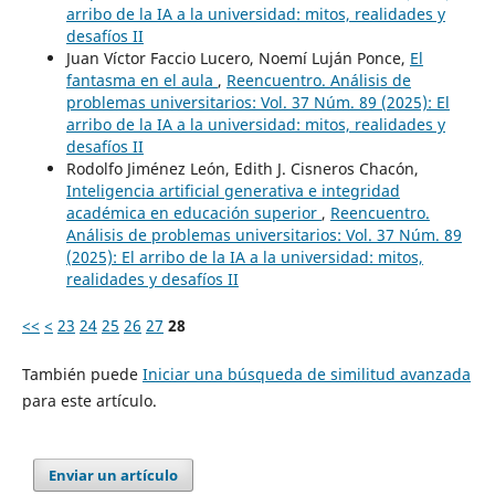
arribo de la IA a la universidad: mitos, realidades y
desafíos II
Juan Víctor Faccio Lucero, Noemí Luján Ponce,
El
fantasma en el aula
,
Reencuentro. Análisis de
problemas universitarios: Vol. 37 Núm. 89 (2025): El
arribo de la IA a la universidad: mitos, realidades y
desafíos II
Rodolfo Jiménez León, Edith J. Cisneros Chacón,
Inteligencia artificial generativa e integridad
académica en educación superior
,
Reencuentro.
Análisis de problemas universitarios: Vol. 37 Núm. 89
(2025): El arribo de la IA a la universidad: mitos,
realidades y desafíos II
<<
<
23
24
25
26
27
28
También puede
Iniciar una búsqueda de similitud avanzada
para este artículo.
Enviar un artículo