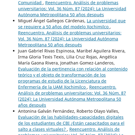
Comunidad
,
Reencuentro. Análisis de problemas
universitarios: Vol. 36 Núm. 87 (2024): La Universidad
Autónoma Metropolitana 50 años después
Miguel Ángel Gallegos Cárdenas,
La universidad que
se requiere a 50 años del modelo Xochimilco
,
Reencuentro. Análisis de problemas universitarios:
Vol. 36 Núm. 87 (2024): La Universidad Autónoma
Metropolitana 50 años después
Juan Gabriel Rivas Espinosa, Maribel Aguilera Rivera,
Irma Gloria Texis Texis, Lilia Cruz Rojas, Angélica
María Gaona Rivera, Jonathan Gomez-Landeros,
Evaluación de la pertinencia con relación al contenido
teórico y el objeto de transformación de los
programas de estudio de la Licenciatura de
Enfermería de la UAM Xochimilco
,
Reencuentro.
Análisis de problemas universitarios: Vol. 36 Núm. 87
(2024): La Universidad Autónoma Metropolitana 50
años después
Antonina Galván Fernández, Roberto Olayo Valles,
Evaluación de las habilidades-capacidades digitales
de los estudiantes de CBI ¿Están capacitados para el
salto a clases virtuales?
,
Reencuentro. Análisis de