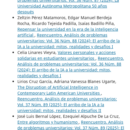
problemas universitarios: Vol. 36 Núm. 87 (2024): La
Universidad Autónoma Metropolitana 50 años
después
Zeltzin Pérez Matamoros, Edgar Manuel Berdeja
Rocha, Ricardo Tejeida Padilla, Isaías Badillo Piña,
Repensar la universidad en la era de la inteligencia
artificial
,
Reencuentro. Análisis de problemas
universitarios: Vol. 36 Núm. 88 (2024): El arribo de la
IA a la universidad: mitos, realidades y desafíos I
Celia Linares Vieyra,
Valores personales y acciones
solidarias en estudiantes universitarios
,
Reencuentro.
Análisis de problemas universitarios: Vol. 36 Núm. 88
(2024): El arribo de la IA a la universidad: mitos,
realidades y desafíos I
Lirios Cruz García, Adriana Vanessa Blanes Ugarte,
The Disruption of Artificial Intelligence in
Contemporary Latin American Universities
,
Reencuentro. Análisis de problemas universitarios:
Vol. 37 Núm. 89 (2025): El arribo de la IA a la
universidad: mitos, realidades y desafíos II
José Luis Bernal López, Ezequiel Alpuche De La Cruz,
Entre algoritmos y humanismo
,
Reencuentro. Análisis
de problemas universitarios: Vol. 37 Núm. 89 (2025): El