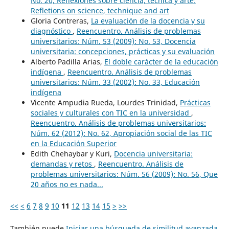
No. 20, Reflexiones sobre ciencia, técnica y arte:
Refletions on science, technique and art
Gloria Contreras,
La evaluación de la docencia y su
diagnóstico
,
Reencuentro. Análisis de problemas
universitarios: Núm. 53 (2009): No. 53, Docencia
universitaria: concepciones, prácticas y su evaluación
Alberto Padilla Arias,
El doble carácter de la educación
indígena
,
Reencuentro. Análisis de problemas
universitarios: Núm. 33 (2002): No. 33, Educación
indígena
Vicente Ampudia Rueda, Lourdes Trinidad,
Prácticas
sociales y culturales con TIC en la universidad
,
Reencuentro. Análisis de problemas universitarios:
Núm. 62 (2012): No. 62, Apropiación social de las TIC
en la Educación Superior
Edith Chehaybar y Kuri,
Docencia universitaria:
demandas y retos
,
Reencuentro. Análisis de
problemas universitarios: Núm. 56 (2009): No. 56, Que
20 años no es nada...
<<
<
6
7
8
9
10
11
12
13
14
15
>
>>
También puede
Iniciar una búsqueda de similitud avanzada