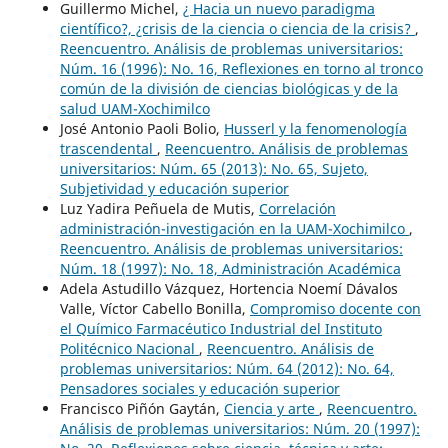
Guillermo Michel,
¿ Hacia un nuevo paradigma
científico?, ¿crisis de la ciencia o ciencia de la crisis?
,
Reencuentro. Análisis de problemas universitarios:
Núm. 16 (1996): No. 16, Reflexiones en torno al tronco
común de la división de ciencias biológicas y de la
salud UAM-Xochimilco
José Antonio Paoli Bolio,
Husserl y la fenomenología
trascendental
,
Reencuentro. Análisis de problemas
universitarios: Núm. 65 (2013): No. 65, Sujeto,
Subjetividad y educación superior
Luz Yadira Peñuela de Mutis,
Correlación
administración-investigación en la UAM-Xochimilco
,
Reencuentro. Análisis de problemas universitarios:
Núm. 18 (1997): No. 18, Administración Académica
Adela Astudillo Vázquez, Hortencia Noemí Dávalos
Valle, Víctor Cabello Bonilla,
Compromiso docente con
el Químico Farmacéutico Industrial del Instituto
Politécnico Nacional
,
Reencuentro. Análisis de
problemas universitarios: Núm. 64 (2012): No. 64,
Pensadores sociales y educación superior
Francisco Piñón Gaytán,
Ciencia y arte
,
Reencuentro.
Análisis de problemas universitarios: Núm. 20 (1997):