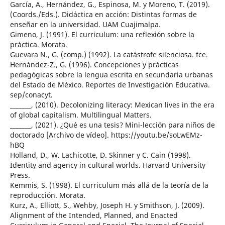
García, A., Hernández, G., Espinosa, M. y Moreno, T. (2019).
(Coords./Eds.). Didáctica en acción: Distintas formas de
enseñar en la universidad. UAM Cuajimalpa.
Gimeno, J. (1991). El curriculum: una reflexión sobre la
práctica. Morata.
Guevara N., G. (comp.) (1992). La catástrofe silenciosa. fce.
Hernández-Z., G. (1996). Concepciones y prácticas
pedagógicas sobre la lengua escrita en secundaria urbanas
del Estado de México. Reportes de Investigación Educativa.
sep/conacyt.
_______, (2010). Decolonizing literacy: Mexican lives in the era
of global capitalism. Multilingual Matters.
_______, (2021). ¿Qué es una tesis? Mini-lección para niños de
doctorado [Archivo de vídeo]. https://youtu.be/soLwEMz-
hBQ
Holland, D., W. Lachicotte, D. Skinner y C. Cain (1998).
Identity and agency in cultural worlds. Harvard University
Press.
Kemmis, S. (1998). El curriculum más allá de la teoría de la
reproducción. Morata.
Kurz, A., Elliott, S., Wehby, Joseph H. y Smithson, J. (2009).
Alignment of the Intended, Planned, and Enacted