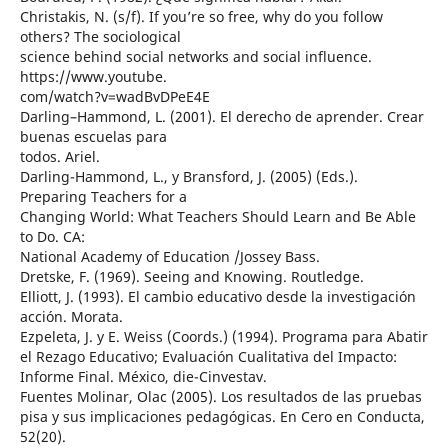
Christakis, N. (s/f). If you’re so free, why do you follow
others? The sociological
science behind social networks and social influence.
https://www.youtube.
com/watch?v=wadBvDPeE4E
Darling–Hammond, L. (2001). El derecho de aprender. Crear
buenas escuelas para
todos. Ariel.
Darling-Hammond, L., y Bransford, J. (2005) (Eds.).
Preparing Teachers for a
Changing World: What Teachers Should Learn and Be Able
to Do. CA:
National Academy of Education /Jossey Bass.
Dretske, F. (1969). Seeing and Knowing. Routledge.
Elliott, J. (1993). El cambio educativo desde la investigación
acción. Morata.
Ezpeleta, J. y E. Weiss (Coords.) (1994). Programa para Abatir
el Rezago Educativo; Evaluación Cualitativa del Impacto:
Informe Final. México, die-Cinvestav.
Fuentes Molinar, Olac (2005). Los resultados de las pruebas
pisa y sus implicaciones pedagógicas. En Cero en Conducta,
52(20).