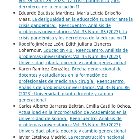
Vol. 35 Núm. 85 (2023): La crisis pandémica y los
derroteros de la educación II
Eduardo Bautista Martínez, María Leticia Briseño
Maas,
La desigualdad en la educación superior ante la
crisis pandémica:
,
Reencuentro. Análisis de
problemas universitarios: Vol. 35 Núm. 85 (2023): La
crisis pandémica y los derroteros de la educación II
Rodolfo Jiménez León, Edith Juliana Cisneros
Cohernour,
Educación 4.0
,
Reencuentro. Análisis de
problemas universitarios: Vol. 35 Núm. 86 (2023):
Universidad, planta docente y cambio generacional
Karen Ramírez González,
Brecha generacional de
docentes y estudiantes en la formación de
profesionales de medicina y cirugía
,
Reencuentro.
Análisis de problemas universitarios: Vol. 35 Núm. 86
(2023): Universidad, planta docente y cambio
generacional
Carlos Alberto Barreras Beltrán, Emilia Castillo Ochoa,
Actualidad en la incorporación de Académicos en la
Universidad de Sonora
,
Reencuentro. Análisis de
problemas universitarios: Vol. 35 Núm. 86 (2023):
Universidad, planta docente y cambio generacional
Javier Esteinou Madrid,
La reconstrucción nacional