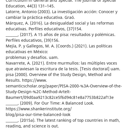
Curriculum in General and Special. The Journal of Special
Education, 44(3) 131–145.
Latorre, Antonio (2003). La investigación acción: Conocer y
cambiar la práctica educativa. Graó.
Márquez, A. (2016). La desigualdad social y las reformas
educativas. Perfiles educativos, (37)154.
_______, (2017). A 15 años de pisa: resultados y polémicas.
Perfiles educativos, (39)156.
Mejía, P. y Gallegos, M. A. (Coords.) (2021). Las políticas
educativas en México:
problemas y desafíos. uam.
Navarrete, A. (2021). Entre murmullos: las múltiples voces
que atraviesan la escritura de la tesis. [Tesis doctoral] uam.
pisa (2000). Overview of the Study Design, Method and
Results. https://www.
semanticscholar.org/paper/PISA-2000-%3A-Overview-of-the-
Study-Design-%2C-Method-Artelt-
Baumert/09d0aa9213c82ce5f6d94c81e8a7753b822af13e
_______, (2009). For Our Time: A Balanced Look.
https://www.shankerinstitute.org/
blog/pisa-our-time-balanced-look
_______, (2015a). The latest ranking of top countries in math,
reading, and science is out.