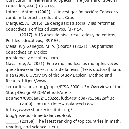
Curriculum in General and Special. The Journal of Special
Education, 44(3) 131–145.
Latorre, Antonio (2003). La investigación acción: Conocer y
cambiar la práctica educativa. Graó.
Márquez, A. (2016). La desigualdad social y las reformas
educativas. Perfiles educativos, (37)154.
_______, (2017). A 15 años de pisa: resultados y polémicas.
Perfiles educativos, (39)156.
Mejía, P. y Gallegos, M. A. (Coords.) (2021). Las políticas
educativas en México:
problemas y desafíos. uam.
Navarrete, A. (2021). Entre murmullos: las múltiples voces
que atraviesan la escritura de la tesis. [Tesis doctoral] uam.
pisa (2000). Overview of the Study Design, Method and
Results. https://www.
semanticscholar.org/paper/PISA-2000-%3A-Overview-of-the-
Study-Design-%2C-Method-Artelt-
Baumert/09d0aa9213c82ce5f6d94c81e8a7753b822af13e
_______, (2009). For Our Time: A Balanced Look.
https://www.shankerinstitute.org/
blog/pisa-our-time-balanced-look
_______, (2015a). The latest ranking of top countries in math,
reading, and science is out.