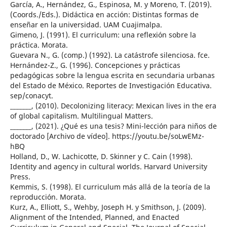
García, A., Hernández, G., Espinosa, M. y Moreno, T. (2019).
(Coords./Eds.). Didáctica en acción: Distintas formas de
enseñar en la universidad. UAM Cuajimalpa.
Gimeno, J. (1991). El curriculum: una reflexión sobre la
práctica. Morata.
Guevara N., G. (comp.) (1992). La catástrofe silenciosa. fce.
Hernández-Z., G. (1996). Concepciones y prácticas
pedagógicas sobre la lengua escrita en secundaria urbanas
del Estado de México. Reportes de Investigación Educativa.
sep/conacyt.
_______, (2010). Decolonizing literacy: Mexican lives in the era
of global capitalism. Multilingual Matters.
_______, (2021). ¿Qué es una tesis? Mini-lección para niños de
doctorado [Archivo de vídeo]. https://youtu.be/soLwEMz-
hBQ
Holland, D., W. Lachicotte, D. Skinner y C. Cain (1998).
Identity and agency in cultural worlds. Harvard University
Press.
Kemmis, S. (1998). El curriculum más allá de la teoría de la
reproducción. Morata.
Kurz, A., Elliott, S., Wehby, Joseph H. y Smithson, J. (2009).
Alignment of the Intended, Planned, and Enacted