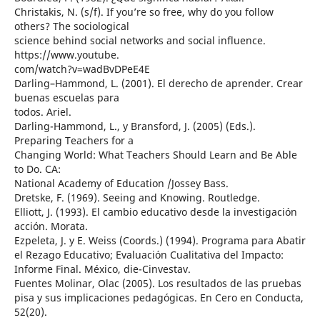
Christakis, N. (s/f). If you’re so free, why do you follow
others? The sociological
science behind social networks and social influence.
https://www.youtube.
com/watch?v=wadBvDPeE4E
Darling–Hammond, L. (2001). El derecho de aprender. Crear
buenas escuelas para
todos. Ariel.
Darling-Hammond, L., y Bransford, J. (2005) (Eds.).
Preparing Teachers for a
Changing World: What Teachers Should Learn and Be Able
to Do. CA:
National Academy of Education /Jossey Bass.
Dretske, F. (1969). Seeing and Knowing. Routledge.
Elliott, J. (1993). El cambio educativo desde la investigación
acción. Morata.
Ezpeleta, J. y E. Weiss (Coords.) (1994). Programa para Abatir
el Rezago Educativo; Evaluación Cualitativa del Impacto:
Informe Final. México, die-Cinvestav.
Fuentes Molinar, Olac (2005). Los resultados de las pruebas
pisa y sus implicaciones pedagógicas. En Cero en Conducta,
52(20).