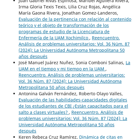
Juan Gabriel Rivas Espinosa, Maribel Aguilera Rivera,
Irma Gloria Texis Texis, Lilia Cruz Rojas, Angélica
María Gaona Rivera, Jonathan Gomez-Landeros,
Evaluación de la pertinencia con relación al contenido
teórico y el objeto de transformación de los
programas de estudio de la Licenciatura de
Enfermería de la UAM Xochimilco
,
Reencuentro.
Análisis de problemas universitarios: Vol. 36 Núm. 87
(2024): La Universidad Autónoma Metropolitana 50
años después
José Manuel Juárez Nuñez, Sonia Comboni Salinas,
La
UAM en el tiempo y mi tiempo en la UAM
,
Reencuentro. Análisis de problemas universitarios:
Vol. 36 Núm. 87 (2024): La Universidad Autónoma
Metropolitana 50 años después
Antonina Galván Fernández, Roberto Olayo Valles,
Evaluación de las habilidades-capacidades digitales
de los estudiantes de CBI ¿Están capacitados para el
salto a clases virtuales?
,
Reencuentro. Análisis de
problemas universitarios: Vol. 36 Núm. 87 (2024): La
Universidad Autónoma Metropolitana 50 años
después
Keren Rebeca Cruz Ramírez,
Dinámica de citas en