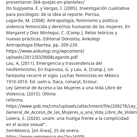
presentaron-364-quejas-en-planteles/
Ito Sugiyama, E. y Vargas, I. (2005). Investigación cualitativa
para psicólogos: de la idea al reporte. Porrúa.
Lagarde, M. (2008). Antropología, feminismo y política:
violencia feminicida y derechos humanos de las mujeres. En
Margaret y Diez Mintegui, C. (Comp.), Retos teóricos y
nuevas prácticas. Editorial Donostia, Ankulegi
Antropologia Elkartea, pp. 209-239.
https://www.ankulegi.org/wpcontent/
uploads/2012/03/0008Lagarde.pdf
Lau, A, (2011). Emergencia y trascendencia del
neofeminismo. En Espinosa, G. y Lau, A. (Comp.), Un
fantasma recorre el siglo. Luchas feministas en México
1910-2010. Ed. uam-x, Itaca, conacyt, Ecosur.
Ley General de Acceso a las Mujeres a una Vida Libre de
Violencia, (2015). Última
reforma.
https://www.gob.mx/cms/uploads/attachment/file/209278/Ley
General_de_Acceso_de_las_Mujeres_a_una_Vida_Libre_de_Violen
Lovera, S. (2020). unam: una huelga frente a la complicidad
en el acoso sexual”.
SemMexico, [en línea], 25 de enero.
https://www.semmexico.mx/?p=16005