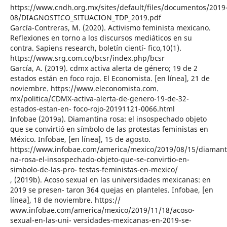
https://www.cndh.org.mx/sites/default/files/documentos/2019
08/DIAGNOSTICO_SITUACION_TDP_2019.pdf
García-Contreras, M. (2020). Activismo feminista mexicano.
Reflexiones en torno a los discursos mediáticos en su
contra. Sapiens research, boletín cientí- fico,10(1).
https://www.srg.com.co/bcsr/index.php/bcsr
García, A. (2019). cdmx activa alerta de género; 19 de 2
estados están en foco rojo. El Economista. [en línea], 21 de
noviembre. https://www.eleconomista.com.
mx/politica/CDMX-activa-alerta-de-genero-19-de-32-
estados-estan-en- foco-rojo-20191121-0066.html
Infobae (2019a). Diamantina rosa: el insospechado objeto
que se convirtió en símbolo de las protestas feministas en
México. Infobae, [en línea], 15 de agosto.
https://www.infobae.com/america/mexico/2019/08/15/diamant
na-rosa-el-insospechado-objeto-que-se-convirtio-en-
simbolo-de-las-pro- testas-feministas-en-mexico/
, (2019b). Acoso sexual en las universidades mexicanas: en
2019 se presen- taron 364 quejas en planteles. Infobae, [en
línea], 18 de noviembre. https://
www.infobae.com/america/mexico/2019/11/18/acoso-
sexual-en-las-uni- versidades-mexicanas-en-2019-se-