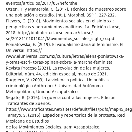
eventos/articulos/2017/05/heforshe
Otzen, T. y Manterola, C. (2017). Técnicas de muestreo sobre
una población a estudio. Int. J. Morphol, 35(1), 227-232.
Pleyers, G. (2018). Movimientos sociales en el siglo xxi:
perspectivas y herramientas analíticas. 1a. Edición clacso,
2018. http://biblioteca.clacso.edu.ar/clacso/
se/20181101011041/Movimientos_sociales_siglo_xxi.pdf
Poniatowska, E. (2019). El vandalismo daña al feminismo. El
Universal. https://
www.eluniversal.com.mx/cultura/letras/elena-poniatowska-
y-otras-escri- toras-opinan-sobre-la-marcha-feminista
Revista Proceso (2021). La revolución de las mujeres.
Editorial, núm. 44, edición especial, marzo de 2021.
Ruggiero, V. (2009). La violencia política. Un análisis
criminológico.Anthropos/ Universidad Autónoma
Metropolitana, Unidad Azcapotzalco.
Segato, R. (2016). La guerra contra las mujeres. Edición
Traficantes de Sueños.
https://www.traficantes.net/sites/default/files/pdfs/map45_se
Tamayo, S. (2016). Espacios y repertorios de la protesta. Red
Mexicana de Estudios
de los Movimientos Sociales. uam Azcapotzalco.