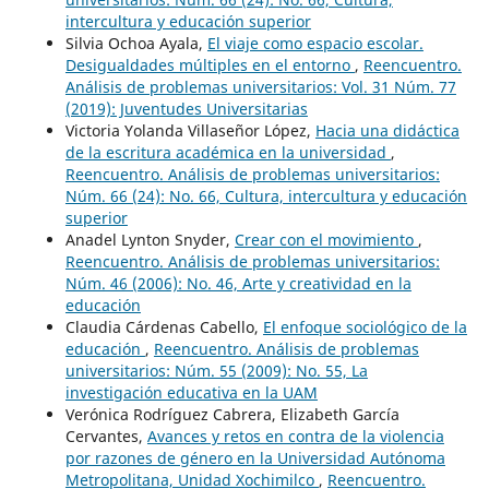
intercultura y educación superior
Silvia Ochoa Ayala,
El viaje como espacio escolar.
Desigualdades múltiples en el entorno
,
Reencuentro.
Análisis de problemas universitarios: Vol. 31 Núm. 77
(2019): Juventudes Universitarias
Victoria Yolanda Villaseñor López,
Hacia una didáctica
de la escritura académica en la universidad
,
Reencuentro. Análisis de problemas universitarios:
Núm. 66 (24): No. 66, Cultura, intercultura y educación
superior
Anadel Lynton Snyder,
Crear con el movimiento
,
Reencuentro. Análisis de problemas universitarios:
Núm. 46 (2006): No. 46, Arte y creatividad en la
educación
Claudia Cárdenas Cabello,
El enfoque sociológico de la
educación
,
Reencuentro. Análisis de problemas
universitarios: Núm. 55 (2009): No. 55, La
investigación educativa en la UAM
Verónica Rodríguez Cabrera, Elizabeth García
Cervantes,
Avances y retos en contra de la violencia
por razones de género en la Universidad Autónoma
Metropolitana, Unidad Xochimilco
,
Reencuentro.