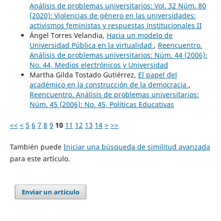
Análisis de problemas universitarios: Vol. 32 Núm. 80
(2020): Violencias de género en las universidades:
activismos feministas y respuestas institucionales II
Ángel Torres Velandia,
Hacia un modelo de
Universidad Pública en la virtualidad
,
Reencuentro.
Análisis de problemas universitarios: Núm. 44 (2006):
No. 44, Medios electrónicos y Universidad
Martha Gilda Tostado Gutiérrez,
El papel del
académico en la construcción de la democracia
,
Reencuentro. Análisis de problemas universitarios:
Núm. 45 (2006): No. 45, Políticas Educativas
<<
<
5
6
7
8
9
10
11
12
13
14
>
>>
También puede
Iniciar una búsqueda de similitud avanzada
para este artículo.
Enviar un artículo