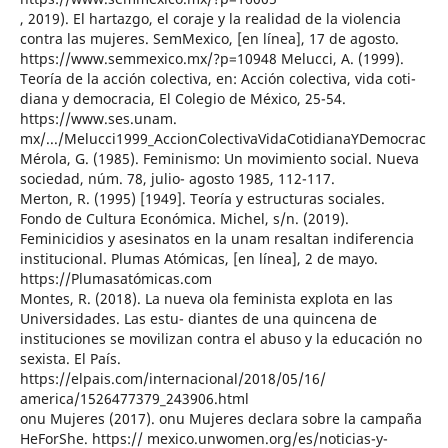
, 2019). El hartazgo, el coraje y la realidad de la violencia
contra las mujeres. SemMexico, [en línea], 17 de agosto.
https://www.semmexico.mx/?p=10948 Melucci, A. (1999).
Teoría de la acción colectiva, en: Acción colectiva, vida coti-
diana y democracia, El Colegio de México, 25-54.
https://www.ses.unam.
mx/.../Melucci1999_AccionColectivaVidaCotidianaYDemocrac
Mérola, G. (1985). Feminismo: Un movimiento social. Nueva
sociedad, núm. 78, julio- agosto 1985, 112-117.
Merton, R. (1995) [1949]. Teoría y estructuras sociales.
Fondo de Cultura Económica. Michel, s/n. (2019).
Feminicidios y asesinatos en la unam resaltan indiferencia
institucional. Plumas Atómicas, [en línea], 2 de mayo.
https://Plumasatómicas.com
Montes, R. (2018). La nueva ola feminista explota en las
Universidades. Las estu- diantes de una quincena de
instituciones se movilizan contra el abuso y la educación no
sexista. El País.
https://elpais.com/internacional/2018/05/16/
america/1526477379_243906.html
onu Mujeres (2017). onu Mujeres declara sobre la campaña
HeForShe. https:// mexico.unwomen.org/es/noticias-y-