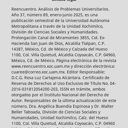
Reencuentro. Análisis de Problemas Universitarios.
Año 37, número 89, enero-junio 2025, es una
publicación semestral de la Universidad Autónoma
Metropolitana a través de la Unidad Xochimilco,
División de Ciencias Sociales y Humanidades.
Prolongación Canal de Miramontes 3855, Col. Ex-
Hacienda San Juan de Dios, Alcaldía Tlalpan, C.P.
14387, México, Cd. de México y Calzada del Hueso
1100, Col. Villa Quietud, Alcaldía Coyoacán, C.P. 04960,
México, Cd. de México. Página electrónica de la revista
www.reencuentro.xoc.uam.mx y dirección electrónica:
cuaree@correo.xoc.uam.mx. Editor Responsable:
D.C.G. Rosa Luz Cartajena Alcántara. Certificado de
Reserva de Derechos al Uso Exclusivo de Título No. 04-
2016-031812054200-203, ISSN en trámite, ambos
otorgados por el Instituto Nacional del Derecho de
Autor. Responsables de la última actualización de este
número, Dra. Angélica Buendía Espinosa y Dr. Walter
Beller Taboada, División de Ciencias Sociales y
Humanidades, Unidad Xochimilco, Calz. del Hueso
1100, Col. Villa Quietud, Alcaldía Coyoacán, C.P. 04960