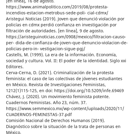
[en línea], 16 de agosto.
https://www.animalpolitico.com/2019/08/protesta-
incendios-estacion-metrobus-sede-poli- cial-cdmx/
Aristegui Noticias (2019). Joven que denunció violación por
policías en cdmx perdió confianza en investigación por
filtración de autoridades. [en línea], 9 de agosto.
https://aristeguinoticias.com/0908/mexico/filtracion-causo-
per- dida-de-confianza-de-joven-que-denuncio-violacion-de-
policias-pero-in- vestigacion-sigue-pgj/
Castells, M. (1999). La era de la información. Economía,
sociedad y cultura. Vol. II: El poder de la identidad. Siglo xxi
Editores.
Cerva-Cerna, D. (2021). Criminalización de la protesta
feminista: el caso de las colectivas de jóvenes estudiantes
en México. Revista de Investigaciones Feministas,
1212(1)115-125, en doi: https://doi.org/10.5209/infe.69469
Chávez, J. (2020). Un movimiento feminista potente.
Cuadernos Feministas. Año 23, núm. 37.
https://www.semmexico.mx/wp-content/uploads/2020/11/
CUADERNOS-FEMINISTAS-37.pdf
Comisión Nacional de Derechos Humanos (2019).
Diagnóstico sobre la situación de la trata de personas en
México.