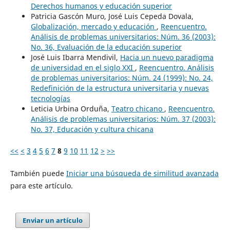
Derechos humanos y educación superior
Patricia Gascón Muro, José Luis Cepeda Dovala,
Globalización, mercado y educación
,
Reencuentro.
Análisis de problemas universitarios: Núm. 36 (2003):
No. 36, Evaluación de la educación superior
José Luis Ibarra Mendivil,
Hacia un nuevo paradigma
de universidad en el siglo XXI
,
Reencuentro. Análisis
de problemas universitarios: Núm. 24 (1999): No. 24,
Redefinición de la estructura universitaria y nuevas
tecnologías
Leticia Urbina Orduña,
Teatro chicano
,
Reencuentro.
Análisis de problemas universitarios: Núm. 37 (2003):
No. 37, Educación y cultura chicana
<<
<
3
4
5
6
7
8
9
10
11
12
>
>>
También puede
Iniciar una búsqueda de similitud avanzada
para este artículo.
Enviar un artículo