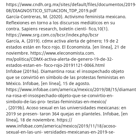
https://www.cndh.org.mx/sites/default/files/documentos/2019
08/DIAGNOSTICO_SITUACION_TDP_2019.pdf
García-Contreras, M. (2020). Activismo feminista mexicano.
Reflexiones en torno a los discursos mediáticos en su
contra. Sapiens research, boletín cientí- fico,10(1).
https://www.srg.com.co/bcsr/index.php/bcsr
García, A. (2019). cdmx activa alerta de género; 19 de 2
estados están en foco rojo. El Economista. [en línea], 21 de
noviembre. https://www.eleconomista.com.
mx/politica/CDMX-activa-alerta-de-genero-19-de-32-
estados-estan-en- foco-rojo-20191121-0066.html
Infobae (2019a). Diamantina rosa: el insospechado objeto
que se convirtió en símbolo de las protestas feministas en
México. Infobae, [en línea], 15 de agosto.
https://www.infobae.com/america/mexico/2019/08/15/diamant
na-rosa-el-insospechado-objeto-que-se-convirtio-en-
simbolo-de-las-pro- testas-feministas-en-mexico/
, (2019b). Acoso sexual en las universidades mexicanas: en
2019 se presen- taron 364 quejas en planteles. Infobae, [en
línea], 18 de noviembre. https://
www.infobae.com/america/mexico/2019/11/18/acoso-
sexual-en-las-uni- versidades-mexicanas-en-2019-se-