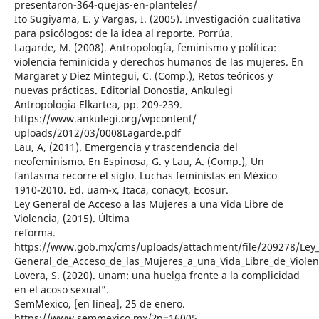
presentaron-364-quejas-en-planteles/
Ito Sugiyama, E. y Vargas, I. (2005). Investigación cualitativa
para psicólogos: de la idea al reporte. Porrúa.
Lagarde, M. (2008). Antropología, feminismo y política:
violencia feminicida y derechos humanos de las mujeres. En
Margaret y Diez Mintegui, C. (Comp.), Retos teóricos y
nuevas prácticas. Editorial Donostia, Ankulegi
Antropologia Elkartea, pp. 209-239.
https://www.ankulegi.org/wpcontent/
uploads/2012/03/0008Lagarde.pdf
Lau, A, (2011). Emergencia y trascendencia del
neofeminismo. En Espinosa, G. y Lau, A. (Comp.), Un
fantasma recorre el siglo. Luchas feministas en México
1910-2010. Ed. uam-x, Itaca, conacyt, Ecosur.
Ley General de Acceso a las Mujeres a una Vida Libre de
Violencia, (2015). Última
reforma.
https://www.gob.mx/cms/uploads/attachment/file/209278/Ley
General_de_Acceso_de_las_Mujeres_a_una_Vida_Libre_de_Violen
Lovera, S. (2020). unam: una huelga frente a la complicidad
en el acoso sexual”.
SemMexico, [en línea], 25 de enero.
https://www.semmexico.mx/?p=16005