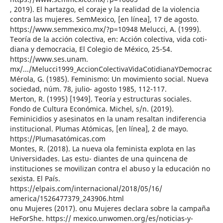
, 2019). El hartazgo, el coraje y la realidad de la violencia
contra las mujeres. SemMexico, [en línea], 17 de agosto.
https://www.semmexico.mx/?p=10948 Melucci, A. (1999).
Teoría de la acción colectiva, en: Acción colectiva, vida coti-
diana y democracia, El Colegio de México, 25-54.
https://www.ses.unam.
mx/.../Melucci1999_AccionColectivaVidaCotidianaYDemocrac
Mérola, G. (1985). Feminismo: Un movimiento social. Nueva
sociedad, núm. 78, julio- agosto 1985, 112-117.
Merton, R. (1995) [1949]. Teoría y estructuras sociales.
Fondo de Cultura Económica. Michel, s/n. (2019).
Feminicidios y asesinatos en la unam resaltan indiferencia
institucional. Plumas Atómicas, [en línea], 2 de mayo.
https://Plumasatómicas.com
Montes, R. (2018). La nueva ola feminista explota en las
Universidades. Las estu- diantes de una quincena de
instituciones se movilizan contra el abuso y la educación no
sexista. El País.
https://elpais.com/internacional/2018/05/16/
america/1526477379_243906.html
onu Mujeres (2017). onu Mujeres declara sobre la campaña
HeForShe. https:// mexico.unwomen.org/es/noticias-y-