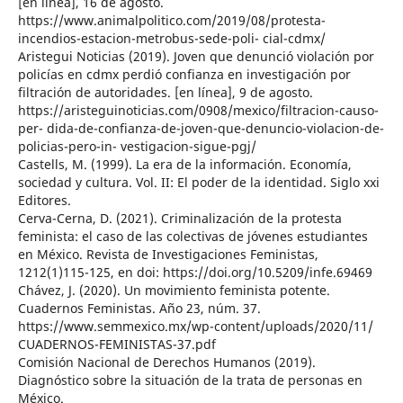
[en línea], 16 de agosto.
https://www.animalpolitico.com/2019/08/protesta-
incendios-estacion-metrobus-sede-poli- cial-cdmx/
Aristegui Noticias (2019). Joven que denunció violación por
policías en cdmx perdió confianza en investigación por
filtración de autoridades. [en línea], 9 de agosto.
https://aristeguinoticias.com/0908/mexico/filtracion-causo-
per- dida-de-confianza-de-joven-que-denuncio-violacion-de-
policias-pero-in- vestigacion-sigue-pgj/
Castells, M. (1999). La era de la información. Economía,
sociedad y cultura. Vol. II: El poder de la identidad. Siglo xxi
Editores.
Cerva-Cerna, D. (2021). Criminalización de la protesta
feminista: el caso de las colectivas de jóvenes estudiantes
en México. Revista de Investigaciones Feministas,
1212(1)115-125, en doi: https://doi.org/10.5209/infe.69469
Chávez, J. (2020). Un movimiento feminista potente.
Cuadernos Feministas. Año 23, núm. 37.
https://www.semmexico.mx/wp-content/uploads/2020/11/
CUADERNOS-FEMINISTAS-37.pdf
Comisión Nacional de Derechos Humanos (2019).
Diagnóstico sobre la situación de la trata de personas en
México.