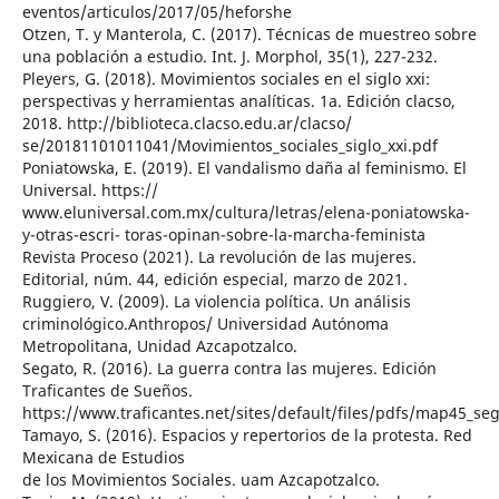
eventos/articulos/2017/05/heforshe
Otzen, T. y Manterola, C. (2017). Técnicas de muestreo sobre
una población a estudio. Int. J. Morphol, 35(1), 227-232.
Pleyers, G. (2018). Movimientos sociales en el siglo xxi:
perspectivas y herramientas analíticas. 1a. Edición clacso,
2018. http://biblioteca.clacso.edu.ar/clacso/
se/20181101011041/Movimientos_sociales_siglo_xxi.pdf
Poniatowska, E. (2019). El vandalismo daña al feminismo. El
Universal. https://
www.eluniversal.com.mx/cultura/letras/elena-poniatowska-
y-otras-escri- toras-opinan-sobre-la-marcha-feminista
Revista Proceso (2021). La revolución de las mujeres.
Editorial, núm. 44, edición especial, marzo de 2021.
Ruggiero, V. (2009). La violencia política. Un análisis
criminológico.Anthropos/ Universidad Autónoma
Metropolitana, Unidad Azcapotzalco.
Segato, R. (2016). La guerra contra las mujeres. Edición
Traficantes de Sueños.
https://www.traficantes.net/sites/default/files/pdfs/map45_se
Tamayo, S. (2016). Espacios y repertorios de la protesta. Red
Mexicana de Estudios
de los Movimientos Sociales. uam Azcapotzalco.