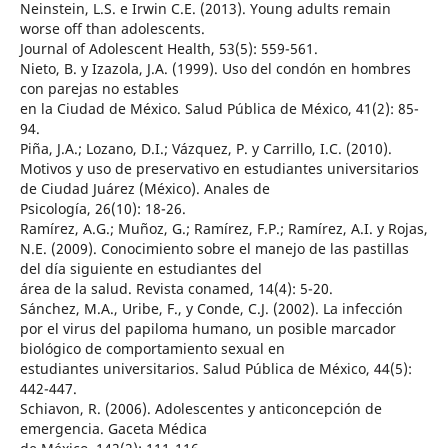
Neinstein, L.S. e Irwin C.E. (2013). Young adults remain
worse off than adolescents.
Journal of Adolescent Health, 53(5): 559-561.
Nieto, B. y Izazola, J.A. (1999). Uso del condón en hombres
con parejas no estables
en la Ciudad de México. Salud Pública de México, 41(2): 85-
94.
Piña, J.A.; Lozano, D.I.; Vázquez, P. y Carrillo, I.C. (2010).
Motivos y uso de preservativo en estudiantes universitarios
de Ciudad Juárez (México). Anales de
Psicología, 26(10): 18-26.
Ramírez, A.G.; Muñoz, G.; Ramírez, F.P.; Ramírez, A.I. y Rojas,
N.E. (2009). Conocimiento sobre el manejo de las pastillas
del día siguiente en estudiantes del
área de la salud. Revista conamed, 14(4): 5-20.
Sánchez, M.A., Uribe, F., y Conde, C.J. (2002). La infección
por el virus del papiloma humano, un posible marcador
biológico de comportamiento sexual en
estudiantes universitarios. Salud Pública de México, 44(5):
442-447.
Schiavon, R. (2006). Adolescentes y anticoncepción de
emergencia. Gaceta Médica