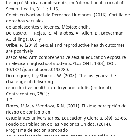
being of Mexican adolescents, en International Journal of
Sexual Health, 31(1): 1-16.
Comisión Nacional de Derechos Humanos. (2016). Cartilla de
derechos sexuales
de adolescentes y jóvenes. México: cndh.
De Castro, F., Rojas, R., Villalobos, A., Allen, B., Breverman,
A., Billings, D.L. y
Uribe, P. (2018). Sexual and reproductive health outcomes
are positively
associated with comprehensive sexual education exposure
in Mexican highschool students.PLos ONE, 13(3), DOI:
10.1371/journal.pone.0193780.
Domínguez, L. y Shields, W. (2008). The lost years: the
challenge of delivering
reproductive health care to young adults (editorial).
Contraception, 78(1):
1-3.
Flores, M.M. y Mendoza, R.N. (2001). El sida: percepción de
riesgo de contagio en
estudiantes universitarios. Educación y Ciencia, 5(9): 53-66.
Fondo de Población de las Naciones Unidas. (2014).
Programa de acción aprobado