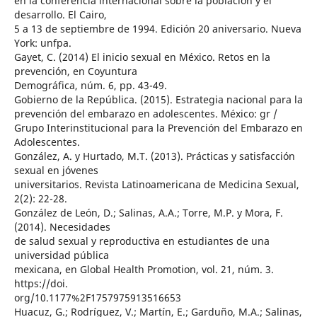
en la conferencia internacional sobre la población y el
desarrollo. El Cairo,
5 a 13 de septiembre de 1994. Edición 20 aniversario. Nueva
York: unfpa.
Gayet, C. (2014) El inicio sexual en México. Retos en la
prevención, en Coyuntura
Demográfica, núm. 6, pp. 43-49.
Gobierno de la República. (2015). Estrategia nacional para la
prevención del embarazo en adolescentes. México: gr /
Grupo Interinstitucional para la Prevención del Embarazo en
Adolescentes.
González, A. y Hurtado, M.T. (2013). Prácticas y satisfacción
sexual en jóvenes
universitarios. Revista Latinoamericana de Medicina Sexual,
2(2): 22-28.
González de León, D.; Salinas, A.A.; Torre, M.P. y Mora, F.
(2014). Necesidades
de salud sexual y reproductiva en estudiantes de una
universidad pública
mexicana, en Global Health Promotion, vol. 21, núm. 3.
https://doi.
org/10.1177%2F1757975913516653
Huacuz, G.; Rodríguez, V.; Martín, E.; Garduño, M.A.; Salinas,