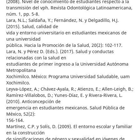
(2008). Nivel de conocimiento de estudiantes respecto a la
transmisión del vph. Revista Odontológica Latinoamericana,
núm. 1, pp. 5-8.
Lara, N.L.; Saldaña, Y.; Fernández, N. y Delgadillo, H.J.
(2015). Salud, calidad de
vida y entorno universitario en estudiantes mexicanos de
una universidad
pública. Hacia la Promoción de la Salud, 20(2): 102-117.
Lara, N. y Pérez D. (Eds.). (2017). Salud y conductas
relacionadas con la salud en
estudiantes de primer ingreso a la Universidad Autónoma
Metropolitana
Xochimilco. México: Programa Universidad Saludable, uam
Xochimilco.
Leyva-López, A.; Chávez-Ayala, R.; Atienzo, E.; Allen-Leigh, B.;
Ramírez-Villalobos, D.; Yunes-Díaz, E. y Rivera-Rivera, L.
(2010). Anticoncepción de
emergencia en estudiantes mexicanos. Salud Pública de
México, 52(2):
156-164.
Martínez, C.P. y Solís, D. (2009). El entorno escolar y familiar
en la construcción
de significaciones de género y sexualidad en jóvenes de