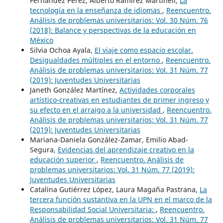
Fernández Pérez, Alberto Ramírez Martinell,
La
tecnología en la enseñanza de idiomas
,
Reencuentro.
Análisis de problemas universitarios: Vol. 30 Núm. 76
(2018): Balance y perspectivas de la educación en
México
Silvia Ochoa Ayala,
El viaje como espacio escolar.
Desigualdades múltiples en el entorno
,
Reencuentro.
Análisis de problemas universitarios: Vol. 31 Núm. 77
(2019): Juventudes Universitarias
Janeth González Martínez,
Actividades corporales
artístico-creativas en estudiantes de primer ingreso y
su efecto en el arraigo a la universidad
,
Reencuentro.
Análisis de problemas universitarios: Vol. 31 Núm. 77
(2019): Juventudes Universitarias
Mariana-Daniela González-Zamar, Emilio Abad-
Segura,
Evidencias del aprendizaje creativo en la
educación superior
,
Reencuentro. Análisis de
problemas universitarios: Vol. 31 Núm. 77 (2019):
Juventudes Universitarias
Catalina Gutiérrez López, Laura Magaña Pastrana,
La
tercera función sustantiva en la UPN en el marco de la
Responsabilidad Social Universitaria:
,
Reencuentro.
Análisis de problemas universitarios: Vol. 31 Núm. 77