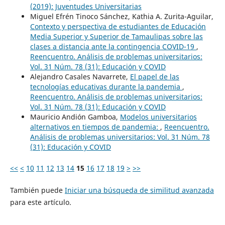
(2019): Juventudes Universitarias
Miguel Efrén Tinoco Sánchez, Kathia A. Zurita-Aguilar,
Contexto y perspectiva de estudiantes de Educación
Media Superior y Superior de Tamaulipas sobre las
clases a distancia ante la contingencia COVID-19
,
Reencuentro. Análisis de problemas universitarios:
Vol. 31 Núm. 78 (31): Educación y COVID
Alejandro Casales Navarrete,
El papel de las
tecnologías educativas durante la pandemia
,
Reencuentro. Análisis de problemas universitarios:
Vol. 31 Núm. 78 (31): Educación y COVID
Mauricio Andión Gamboa,
Modelos universitarios
alternativos en tiempos de pandemia:
,
Reencuentro.
Análisis de problemas universitarios: Vol. 31 Núm. 78
(31): Educación y COVID
<<
<
10
11
12
13
14
15
16
17
18
19
>
>>
También puede
Iniciar una búsqueda de similitud avanzada
para este artículo.