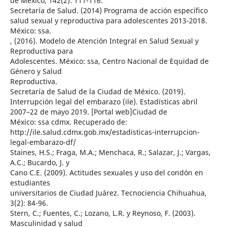
de México, 142(2): 111-116.
Secretaría de Salud. (2014) Programa de acción específico
salud sexual y reproductiva para adolescentes 2013-2018.
México: ssa.
, (2016). Modelo de Atención Integral en Salud Sexual y
Reproductiva para
Adolescentes. México: ssa, Centro Nacional de Equidad de
Género y Salud
Reproductiva.
Secretaría de Salud de la Ciudad de México. (2019).
Interrupción legal del embarazo (ile). Estadísticas abril
2007–22 de mayo 2019. [Portal web]Ciudad de
México: ssa cdmx. Recuperado de:
http://ile.salud.cdmx.gob.mx/estadisticas-interrupcion-
legal-embarazo-df/
Staines, H.S.; Fraga, M.A.; Menchaca, R.; Salazar, J.; Vargas,
A.C.; Bucardo, J. y
Cano C.E. (2009). Actitudes sexuales y uso del condón en
estudiantes
universitarios de Ciudad Juárez. Tecnociencia Chihuahua,
3(2): 84-96.
Stern, C.; Fuentes, C.; Lozano, L.R. y Reynoso, F. (2003).
Masculinidad y salud