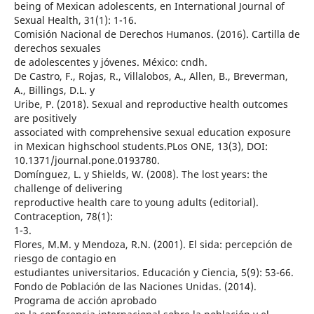
being of Mexican adolescents, en International Journal of
Sexual Health, 31(1): 1-16.
Comisión Nacional de Derechos Humanos. (2016). Cartilla de
derechos sexuales
de adolescentes y jóvenes. México: cndh.
De Castro, F., Rojas, R., Villalobos, A., Allen, B., Breverman,
A., Billings, D.L. y
Uribe, P. (2018). Sexual and reproductive health outcomes
are positively
associated with comprehensive sexual education exposure
in Mexican highschool students.PLos ONE, 13(3), DOI:
10.1371/journal.pone.0193780.
Domínguez, L. y Shields, W. (2008). The lost years: the
challenge of delivering
reproductive health care to young adults (editorial).
Contraception, 78(1):
1-3.
Flores, M.M. y Mendoza, R.N. (2001). El sida: percepción de
riesgo de contagio en
estudiantes universitarios. Educación y Ciencia, 5(9): 53-66.
Fondo de Población de las Naciones Unidas. (2014).
Programa de acción aprobado