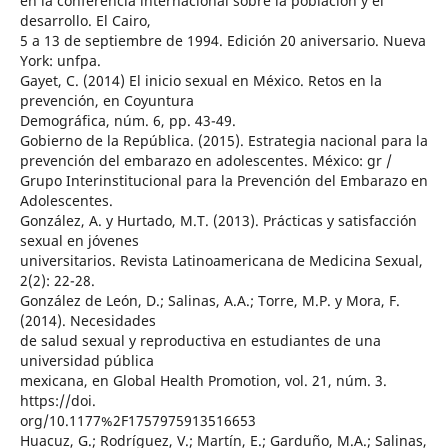
en la conferencia internacional sobre la población y el
desarrollo. El Cairo,
5 a 13 de septiembre de 1994. Edición 20 aniversario. Nueva
York: unfpa.
Gayet, C. (2014) El inicio sexual en México. Retos en la
prevención, en Coyuntura
Demográfica, núm. 6, pp. 43-49.
Gobierno de la República. (2015). Estrategia nacional para la
prevención del embarazo en adolescentes. México: gr /
Grupo Interinstitucional para la Prevención del Embarazo en
Adolescentes.
González, A. y Hurtado, M.T. (2013). Prácticas y satisfacción
sexual en jóvenes
universitarios. Revista Latinoamericana de Medicina Sexual,
2(2): 22-28.
González de León, D.; Salinas, A.A.; Torre, M.P. y Mora, F.
(2014). Necesidades
de salud sexual y reproductiva en estudiantes de una
universidad pública
mexicana, en Global Health Promotion, vol. 21, núm. 3.
https://doi.
org/10.1177%2F1757975913516653
Huacuz, G.; Rodríguez, V.; Martín, E.; Garduño, M.A.; Salinas,