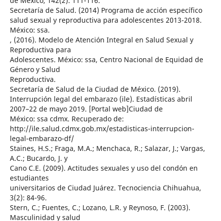
de México, 142(2): 111-116.
Secretaría de Salud. (2014) Programa de acción específico
salud sexual y reproductiva para adolescentes 2013-2018.
México: ssa.
, (2016). Modelo de Atención Integral en Salud Sexual y
Reproductiva para
Adolescentes. México: ssa, Centro Nacional de Equidad de
Género y Salud
Reproductiva.
Secretaría de Salud de la Ciudad de México. (2019).
Interrupción legal del embarazo (ile). Estadísticas abril
2007–22 de mayo 2019. [Portal web]Ciudad de
México: ssa cdmx. Recuperado de:
http://ile.salud.cdmx.gob.mx/estadisticas-interrupcion-
legal-embarazo-df/
Staines, H.S.; Fraga, M.A.; Menchaca, R.; Salazar, J.; Vargas,
A.C.; Bucardo, J. y
Cano C.E. (2009). Actitudes sexuales y uso del condón en
estudiantes
universitarios de Ciudad Juárez. Tecnociencia Chihuahua,
3(2): 84-96.
Stern, C.; Fuentes, C.; Lozano, L.R. y Reynoso, F. (2003).
Masculinidad y salud