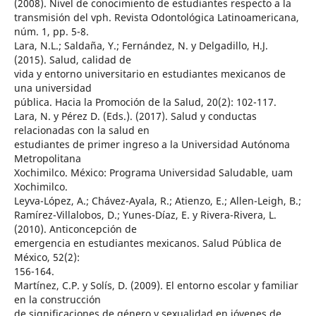
(2008). Nivel de conocimiento de estudiantes respecto a la
transmisión del vph. Revista Odontológica Latinoamericana,
núm. 1, pp. 5-8.
Lara, N.L.; Saldaña, Y.; Fernández, N. y Delgadillo, H.J.
(2015). Salud, calidad de
vida y entorno universitario en estudiantes mexicanos de
una universidad
pública. Hacia la Promoción de la Salud, 20(2): 102-117.
Lara, N. y Pérez D. (Eds.). (2017). Salud y conductas
relacionadas con la salud en
estudiantes de primer ingreso a la Universidad Autónoma
Metropolitana
Xochimilco. México: Programa Universidad Saludable, uam
Xochimilco.
Leyva-López, A.; Chávez-Ayala, R.; Atienzo, E.; Allen-Leigh, B.;
Ramírez-Villalobos, D.; Yunes-Díaz, E. y Rivera-Rivera, L.
(2010). Anticoncepción de
emergencia en estudiantes mexicanos. Salud Pública de
México, 52(2):
156-164.
Martínez, C.P. y Solís, D. (2009). El entorno escolar y familiar
en la construcción
de significaciones de género y sexualidad en jóvenes de