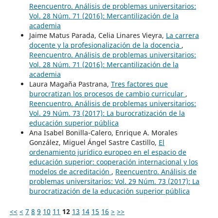
Reencuentro. Análisis de problemas universitarios:
Vol. 28 Núm. 71 (2016): Mercantilización de la
academia
Jaime Matus Parada, Celia Linares Vieyra,
La carrera
docente y la profesionalización de la docencia
,
Reencuentro. Análisis de problemas universitarios:
Vol. 28 Núm. 71 (2016): Mercantilización de la
academia
Laura Magaña Pastrana,
Tres factores que
burocratizan los procesos de cambio curricular
,
Reencuentro. Análisis de problemas universitarios:
Vol. 29 Núm. 73 (2017): La burocratización de la
educación superior pública
Ana Isabel Bonilla-Calero, Enrique A. Morales
González, Miguel Ángel Sastre Castillo,
El
ordenamiento jurídico europeo en el espacio de
educación superior: cooperación internacional y los
modelos de acreditación
,
Reencuentro. Análisis de
problemas universitarios: Vol. 29 Núm. 73 (2017): La
burocratización de la educación superior pública
<<
<
7
8
9
10
11
12
13
14
15
16
>
>>