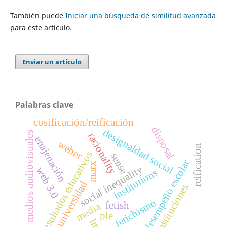
También puede
Iniciar una búsqueda de similitud avanzada
para este artículo.
Enviar un artículo
Palabras clave
cosificación/reificación
disposal
desigualdad social
medios audiovisuales
racionality
enajenación
weber
reification
resultados educativos
sense
desempeño escolar
marx
social inequality
web 3.0
institutions
universidad
instituciones
fetichismo
fetish
media
ple
lms