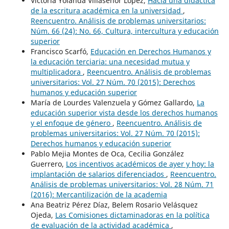
Victoria Yolanda Villaseñor López,
Hacia una didáctica
de la escritura académica en la universidad
,
Reencuentro. Análisis de problemas universitarios:
Núm. 66 (24): No. 66, Cultura, intercultura y educación
superior
Francisco Scarfó,
Educación en Derechos Humanos y
la educación terciaria: una necesidad mutua y
multiplicadora
,
Reencuentro. Análisis de problemas
universitarios: Vol. 27 Núm. 70 (2015): Derechos
humanos y educación superior
María de Lourdes Valenzuela y Gómez Gallardo,
La
educación superior vista desde los derechos humanos
y el enfoque de género
,
Reencuentro. Análisis de
problemas universitarios: Vol. 27 Núm. 70 (2015):
Derechos humanos y educación superior
Pablo Mejia Montes de Oca, Cecilia González
Guerrero,
Los incentivos académicos de ayer y hoy: la
implantación de salarios diferenciados
,
Reencuentro.
Análisis de problemas universitarios: Vol. 28 Núm. 71
(2016): Mercantilización de la academia
Ana Beatriz Pérez Díaz, Belem Rosario Velásquez
Ojeda,
Las Comisiones dictaminadoras en la política
de evaluación de la actividad académica
,