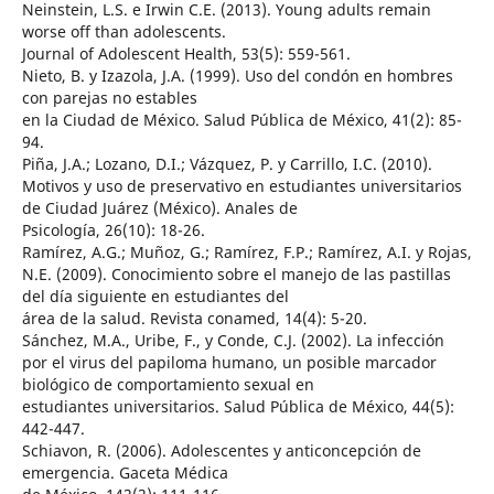
Neinstein, L.S. e Irwin C.E. (2013). Young adults remain
worse off than adolescents.
Journal of Adolescent Health, 53(5): 559-561.
Nieto, B. y Izazola, J.A. (1999). Uso del condón en hombres
con parejas no estables
en la Ciudad de México. Salud Pública de México, 41(2): 85-
94.
Piña, J.A.; Lozano, D.I.; Vázquez, P. y Carrillo, I.C. (2010).
Motivos y uso de preservativo en estudiantes universitarios
de Ciudad Juárez (México). Anales de
Psicología, 26(10): 18-26.
Ramírez, A.G.; Muñoz, G.; Ramírez, F.P.; Ramírez, A.I. y Rojas,
N.E. (2009). Conocimiento sobre el manejo de las pastillas
del día siguiente en estudiantes del
área de la salud. Revista conamed, 14(4): 5-20.
Sánchez, M.A., Uribe, F., y Conde, C.J. (2002). La infección
por el virus del papiloma humano, un posible marcador
biológico de comportamiento sexual en
estudiantes universitarios. Salud Pública de México, 44(5):
442-447.
Schiavon, R. (2006). Adolescentes y anticoncepción de
emergencia. Gaceta Médica