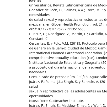
jóvenes
universitarios. Revista Latinoamericana de Medic
González de León, D.; Salinas, A.A.; Torre, M.P. y
Necesidades
de salud sexual y reproductiva en estudiantes d
mexicana, en Global Health Promotion, vol. 21, n
org/10.1177%2F1757975913516653
Huacuz, G.; Rodríguez, V.; Martín, E.; Garduño, M.
Constant, C.;
Cervantes, E. y Polo, V.M. (2018). Protocolo para 
de Género en la uam-x. Ciudad de México: uam-
International Planned Parenthood Federation. (2
comprehensive sexuality education (cse). London
Instituto Nacional de Estadística y Geografía (20
a propósito del día internacional de la juventud
nacionales.
Comunicado de prensa núm. 350/18. Aguascalie
Juárez, F.; Palma, J.L.; Singh, S. y Bankole, A. (2
salud
sexual y reproductiva de las adolescentes en Méx
oportunidades.
Nueva York: Guttmacher Institute.
Juárez, F.; Singh, S.; Maddow-Zimet, I. y Wulf, D