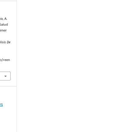
a, A.
 Salud
rimer
lisis De
p/reen
es