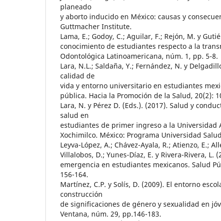
planeado
y aborto inducido en México: causas y consecue
Guttmacher Institute.
Lama, E.; Godoy, C.; Aguilar, F.; Rejón, M. y Gutié
conocimiento de estudiantes respecto a la trans
Odontológica Latinoamericana, núm. 1, pp. 5-8.
Lara, N.L.; Saldaña, Y.; Fernández, N. y Delgadillo
calidad de
vida y entorno universitario en estudiantes mex
pública. Hacia la Promoción de la Salud, 20(2): 1
Lara, N. y Pérez D. (Eds.). (2017). Salud y condu
salud en
estudiantes de primer ingreso a la Universida
Xochimilco. México: Programa Universidad Salu
Leyva-López, A.; Chávez-Ayala, R.; Atienzo, E.; Al
Villalobos, D.; Yunes-Díaz, E. y Rivera-Rivera, L.
emergencia en estudiantes mexicanos. Salud Púb
156-164.
Martínez, C.P. y Solís, D. (2009). El entorno escol
construcción
de significaciones de género y sexualidad en jó
Ventana, núm. 29, pp.146-183.