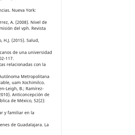
ncias. Nueva York:
rrez, A. (2008). Nivel de
misión del vph. Revista
, H.J. (2015). Salud,
icanos de una universidad
02-117.
ctas relacionadas con la
d Autónoma Metropolitana
dable, uam Xochimilco.
len-Leigh, B.; Ramírez-
 (2010). Anticoncepción de
lica de México, 52(2):
ar y familiar en la
venes de Guadalajara. La