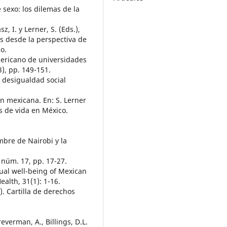
 sexo: los dilemas de la
 I. y Lerner, S. (Eds.),
s desde la perspectiva de
o.
mericano de universidades
3), pp. 149-151.
de desigualdad social
ón mexicana. En: S. Lerner
es de vida en México.
mbre de Nairobi y la
núm. 17, pp. 17-27.
xual well-being of Mexican
ealth, 31(1): 1-16.
 Cartilla de derechos
Breverman, A., Billings, D.L.