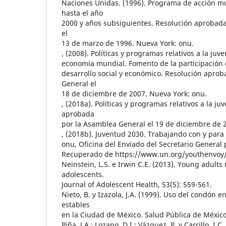
Naciones Unidas. (1996). Programa de acción mu
hasta el año
2000 y años subsiguientes. Resolución aprobad
el
13 de marzo de 1996. Nueva York: onu.
, (2008). Políticas y programas relativos a la juv
economía mundial. Fomento de la participación d
desarrollo social y económico. Resolución apro
General el
18 de diciembre de 2007. Nueva York: onu.
, (2018a). Políticas y programas relativos a la j
aprobada
por la Asamblea General el 19 de diciembre de 
, (2018b). Juventud 2030. Trabajando con y para 
onu, Oficina del Enviado del Secretario General 
Recuperado de https://www.un.org/youthenvoy
Neinstein, L.S. e Irwin C.E. (2013). Young adults
adolescents.
Journal of Adolescent Health, 53(5): 559-561.
Nieto, B. y Izazola, J.A. (1999). Uso del condón
estables
en la Ciudad de México. Salud Pública de México,
Piña, J.A.; Lozano, D.I.; Vázquez, P. y Carrillo, I.