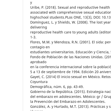
y
Uribe, P. (2018). Sexual and reproductive health
associated with comprehensive sexual educatio
highschool students.PLos ONE, 13(3), DOI: 10.1
Domínguez, L. y Shields, W. (2008). The lost year
delivering
reproductive health care to young adults (editori
1-3.
Flores, M.M. y Mendoza, R.N. (2001). El sida: pe
contagio en
estudiantes universitarios. Educación y Ciencia, 
Fondo de Población de las Naciones Unidas. (20
aprobado
en la conferencia internacional sobre la población
5 a 13 de septiembre de 1994. Edición 20 aniver
Gayet, C. (2014) El inicio sexual en México. Reto
Coyuntura
Demográfica, núm. 6, pp. 43-49.
Gobierno de la República. (2015). Estrategia nac
del embarazo en adolescentes. México: gr / Grup
la Prevención del Embarazo en Adolescentes.
González, A. y Hurtado, M.T. (2013). Prácticas y 