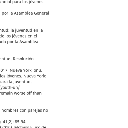
ndial para los jóvenes
a por la Asamblea General
entud: la juventud en la
e los jóvenes en el
bada por la Asamblea
uventud. Resolución
2017. Nueva York: onu.
los jóvenes. Nueva York:
para la Juventud.
/youth-un/
 remain worse off than
 en hombres con parejas no
 41(2): 85-94.
C. (2010). Motivos y uso de