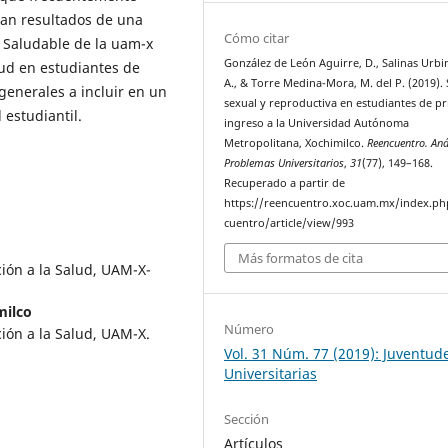
ntan resultados de una
Cómo citar
 Saludable de la uam-x
González de León Aguirre, D., Salinas Urbin
lud en estudiantes de
A., & Torre Medina-Mora, M. del P. (2019).
generales a incluir en un
sexual y reproductiva en estudiantes de p
estudiantil.
ingreso a la Universidad Autónoma
Metropolitana, Xochimilco.
Reencuentro. Aná
Problemas Universitarios
,
31
(77), 149–168.
Recuperado a partir de
https://reencuentro.xoc.uam.mx/index.ph
cuentro/article/view/993
Más formatos de cita
ión a la Salud, UAM-X-
ilco
Número
ión a la Salud, UAM-X.
Vol. 31 Núm. 77 (2019): Juventud
Universitarias
Sección
Artículos