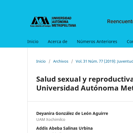
Inicio
Acerca de
Números Anteriores
Co
Inicio
/
Archivos
/
Vol. 31 Núm. 77 (2019): Juventud
Salud sexual y reproductiva
Universidad Autónoma Met
Deyanira González de León Aguirre
UAM Xochimilco
Addis Abeba Salinas Urbina