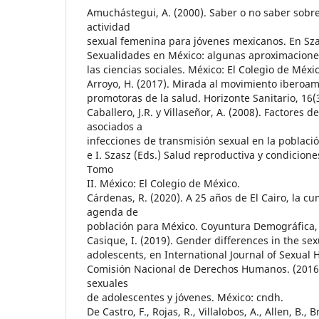
Amuchástegui, A. (2000). Saber o no saber sobre
actividad
sexual femenina para jóvenes mexicanos. En Szasz,
Sexualidades en México: algunas aproximacione
las ciencias sociales. México: El Colegio de Méxic
Arroyo, H. (2017). Mirada al movimiento iberoa
promotoras de la salud. Horizonte Sanitario, 16(
Caballero, J.R. y Villaseñor, A. (2008). Factores 
asociados a
infecciones de transmisión sexual en la poblaci
e I. Szasz (Eds.) Salud reproductiva y condicion
Tomo
II. México: El Colegio de México.
Cárdenas, R. (2020). A 25 años de El Cairo, la cu
agenda de
población para México. Coyuntura Demográfica, 
Casique, I. (2019). Gender differences in the se
adolescents, en International Journal of Sexual H
Comisión Nacional de Derechos Humanos. (2016).
sexuales
de adolescentes y jóvenes. México: cndh.
De Castro, F., Rojas, R., Villalobos, A., Allen, B., 