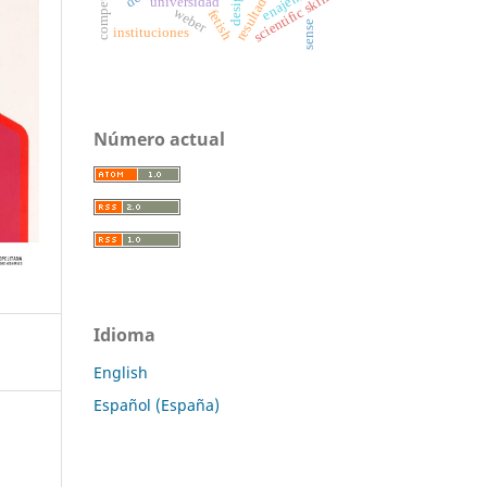
scientific skills
universidad
weber
fetish
sense
instituciones
Número actual
Idioma
English
Español (España)