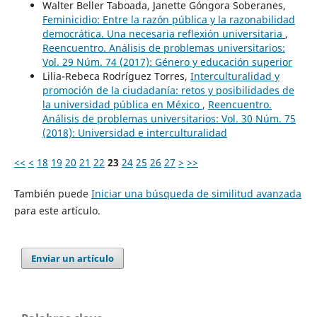
Walter Beller Taboada, Janette Góngora Soberanes,
Feminicidio: Entre la razón pública y la razonabilidad
democrática. Una necesaria reflexión universitaria
,
Reencuentro. Análisis de problemas universitarios:
Vol. 29 Núm. 74 (2017): Género y educación superior
Lilia-Rebeca Rodríguez Torres,
Interculturalidad y
promoción de la ciudadanía: retos y posibilidades de
la universidad pública en México
,
Reencuentro.
Análisis de problemas universitarios: Vol. 30 Núm. 75
(2018): Universidad e interculturalidad
<<
<
18
19
20
21
22
23
24
25
26
27
>
>>
También puede
Iniciar una búsqueda de similitud avanzada
para este artículo.
Enviar un artículo