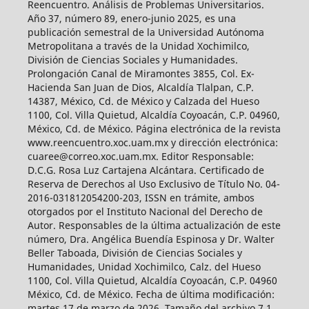
Reencuentro. Análisis de Problemas Universitarios.
Año 37, número 89, enero-junio 2025, es una
publicación semestral de la Universidad Autónoma
Metropolitana a través de la Unidad Xochimilco,
División de Ciencias Sociales y Humanidades.
Prolongación Canal de Miramontes 3855, Col. Ex-
Hacienda San Juan de Dios, Alcaldía Tlalpan, C.P.
14387, México, Cd. de México y Calzada del Hueso
1100, Col. Villa Quietud, Alcaldía Coyoacán, C.P. 04960,
México, Cd. de México. Página electrónica de la revista
www.reencuentro.xoc.uam.mx y dirección electrónica:
cuaree@correo.xoc.uam.mx. Editor Responsable:
D.C.G. Rosa Luz Cartajena Alcántara. Certificado de
Reserva de Derechos al Uso Exclusivo de Título No. 04-
2016-031812054200-203, ISSN en trámite, ambos
otorgados por el Instituto Nacional del Derecho de
Autor. Responsables de la última actualización de este
número, Dra. Angélica Buendía Espinosa y Dr. Walter
Beller Taboada, División de Ciencias Sociales y
Humanidades, Unidad Xochimilco, Calz. del Hueso
1100, Col. Villa Quietud, Alcaldía Coyoacán, C.P. 04960
México, Cd. de México. Fecha de última modificación:
martes 17 de marzo de 2026. Tamaño del archivo 7.1