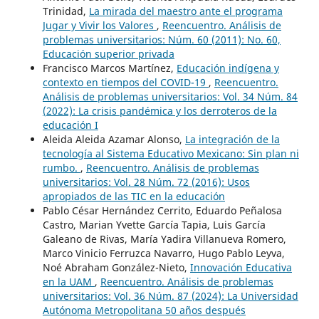
Trinidad,
La mirada del maestro ante el programa
Jugar y Vivir los Valores
,
Reencuentro. Análisis de
problemas universitarios: Núm. 60 (2011): No. 60,
Educación superior privada
Francisco Marcos Martínez,
Educación indígena y
contexto en tiempos del COVID-19
,
Reencuentro.
Análisis de problemas universitarios: Vol. 34 Núm. 84
(2022): La crisis pandémica y los derroteros de la
educación I
Aleida Aleida Azamar Alonso,
La integración de la
tecnología al Sistema Educativo Mexicano: Sin plan ni
rumbo.
,
Reencuentro. Análisis de problemas
universitarios: Vol. 28 Núm. 72 (2016): Usos
apropiados de las TIC en la educación
Pablo César Hernández Cerrito, Eduardo Peñalosa
Castro, Marian Yvette García Tapia, Luis García
Galeano de Rivas, María Yadira Villanueva Romero,
Marco Vinicio Ferruzca Navarro, Hugo Pablo Leyva,
Noé Abraham González-Nieto,
Innovación Educativa
en la UAM
,
Reencuentro. Análisis de problemas
universitarios: Vol. 36 Núm. 87 (2024): La Universidad
Autónoma Metropolitana 50 años después