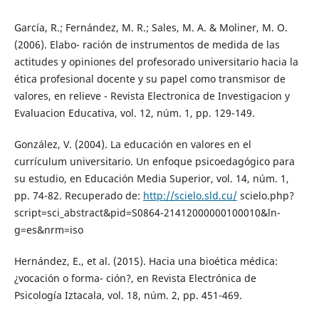
García, R.; Fernández, M. R.; Sales, M. A. & Moliner, M. O.
(2006). Elabo- ración de instrumentos de medida de las
actitudes y opiniones del profesorado universitario hacia la
ética profesional docente y su papel como transmisor de
valores, en relieve - Revista Electronica de Investigacion y
Evaluacion Educativa, vol. 12, núm. 1, pp. 129-149.
González, V. (2004). La educación en valores en el
currículum universitario. Un enfoque psicoedagógico para
su estudio, en Educación Media Superior, vol. 14, núm. 1,
pp. 74-82. Recuperado de:
http://scielo.sld.cu/
scielo.php?
script=sci_abstract&pid=S0864-21412000000100010&ln-
g=es&nrm=iso
Hernández, E., et al. (2015). Hacia una bioética médica:
¿vocación o forma- ción?, en Revista Electrónica de
Psicología Iztacala, vol. 18, núm. 2, pp. 451-469.