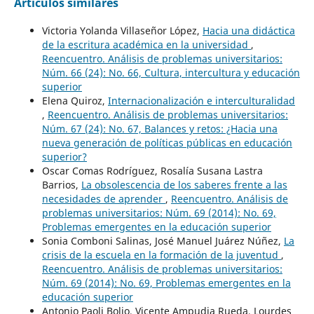
Artículos similares
Victoria Yolanda Villaseñor López,
Hacia una didáctica
de la escritura académica en la universidad
,
Reencuentro. Análisis de problemas universitarios:
Núm. 66 (24): No. 66, Cultura, intercultura y educación
superior
Elena Quiroz,
Internacionalización e interculturalidad
,
Reencuentro. Análisis de problemas universitarios:
Núm. 67 (24): No. 67, Balances y retos: ¿Hacia una
nueva generación de políticas públicas en educación
superior?
Oscar Comas Rodríguez, Rosalía Susana Lastra
Barrios,
La obsolescencia de los saberes frente a las
necesidades de aprender
,
Reencuentro. Análisis de
problemas universitarios: Núm. 69 (2014): No. 69,
Problemas emergentes en la educación superior
Sonia Comboni Salinas, José Manuel Juárez Núñez,
La
crisis de la escuela en la formación de la juventud
,
Reencuentro. Análisis de problemas universitarios:
Núm. 69 (2014): No. 69, Problemas emergentes en la
educación superior
Antonio Paoli Bolio, Vicente Ampudia Rueda, Lourdes