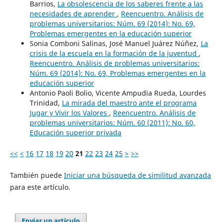
Barrios,
La obsolescencia de los saberes frente a las
necesidades de aprender
,
Reencuentro. Análisis de
problemas universitarios: Núm. 69 (2014): No. 69,
Problemas emergentes en la educación superior
Sonia Comboni Salinas, José Manuel Juárez Núñez,
La
crisis de la escuela en la formación de la juventud
,
Reencuentro. Análisis de problemas universitarios:
Núm. 69 (2014): No. 69, Problemas emergentes en la
educación superior
Antonio Paoli Bolio, Vicente Ampudia Rueda, Lourdes
Trinidad,
La mirada del maestro ante el programa
Jugar y Vivir los Valores
,
Reencuentro. Análisis de
problemas universitarios: Núm. 60 (2011): No. 60,
Educación superior privada
<<
<
16
17
18
19
20
21
22
23
24
25
>
>>
También puede
Iniciar una búsqueda de similitud avanzada
para este artículo.
Enviar un artículo