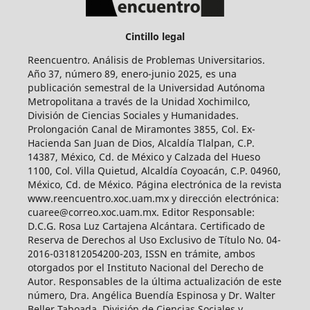
Cintillo legal
Reencuentro. Análisis de Problemas Universitarios.
Año 37, número 89, enero-junio 2025, es una
publicación semestral de la Universidad Autónoma
Metropolitana a través de la Unidad Xochimilco,
División de Ciencias Sociales y Humanidades.
Prolongación Canal de Miramontes 3855, Col. Ex-
Hacienda San Juan de Dios, Alcaldía Tlalpan, C.P.
14387, México, Cd. de México y Calzada del Hueso
1100, Col. Villa Quietud, Alcaldía Coyoacán, C.P. 04960,
México, Cd. de México. Página electrónica de la revista
www.reencuentro.xoc.uam.mx y dirección electrónica:
cuaree@correo.xoc.uam.mx. Editor Responsable:
D.C.G. Rosa Luz Cartajena Alcántara. Certificado de
Reserva de Derechos al Uso Exclusivo de Título No. 04-
2016-031812054200-203, ISSN en trámite, ambos
otorgados por el Instituto Nacional del Derecho de
Autor. Responsables de la última actualización de este
número, Dra. Angélica Buendía Espinosa y Dr. Walter
Beller Taboada, División de Ciencias Sociales y