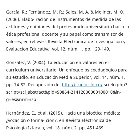
García, R.; Fernández, M. R.; Sales, M. A. & Moliner, M. O.
(2006). Elabo- ración de instrumentos de medida de las
actitudes y opiniones del profesorado universitario hacia la
ética profesional docente y su papel como transmisor de
valores, en relieve - Revista Electronica de Investigacion y
Evaluacion Educativa, vol. 12, núm. 1, pp. 129-149.
González, V. (2004). La educación en valores en el
currículum universitario. Un enfoque psicoedagógico para
su estudio, en Educación Media Superior, vol. 14, núm. 1,
pp. 74-82. Recuperado de:
http://scielo.sld.cu/
scielo.php?
script=sci_abstract&pid=S0864-21412000000100010&ln-
g=es&nrm=iso
Hernández, E., et al. (2015). Hacia una bioética médica:
¿vocación o forma- ción?, en Revista Electrónica de
Psicología Iztacala, vol. 18, núm. 2, pp. 451-469.