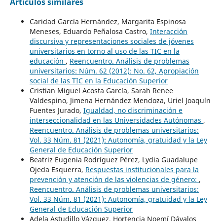
Artículos similares
Caridad García Hernández, Margarita Espinosa
Meneses, Eduardo Peñalosa Castro,
Interacción
discursiva y representaciones sociales de jóvenes
universitarios en torno al uso de las TIC en la
educación
,
Reencuentro. Análisis de problemas
universitarios: Núm. 62 (2012): No. 62, Apropiación
social de las TIC en la Educación Superior
Cristian Miguel Acosta García, Sarah Renee
Valdespino, Jimena Hernández Mendoza, Uriel Joaquín
Fuentes Jurado,
Igualdad, no discriminación e
interseccionalidad en las Universidades Autónomas
,
Reencuentro. Análisis de problemas universitarios:
Vol. 33 Núm. 81 (2021): Autonomía, gratuidad y la Ley
General de Educación Superior
Beatriz Eugenia Rodríguez Pérez, Lydia Guadalupe
Ojeda Esquerra,
Respuestas institucionales para la
prevención y atención de las violencias de género:
,
Reencuentro. Análisis de problemas universitarios:
Vol. 33 Núm. 81 (2021): Autonomía, gratuidad y la Ley
General de Educación Superior
Adela Astudillo Vázquez, Hortencia Noemí Dávalos