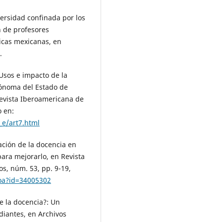
versidad confinada por los
n de profesores
licas mexicanas, en
.
 Usos e impacto de la
tónoma del Estado de
Revista Iberoamericana de
o en:
_e/art7.html
uación de la docencia en
para mejorarlo, en Revista
os, núm. 53, pp. 9-19,
.oa?id=34005302
de la docencia?: Un
udiantes, en Archivos