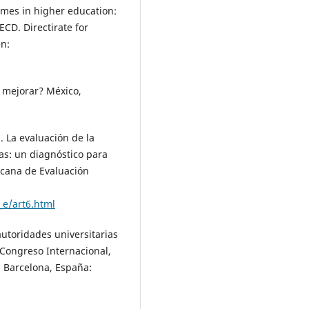
omes in higher education:
ECD. Directirate for
n:
a mejorar? México,
). La evaluación de la
as: un diagnóstico para
icana de Evaluación
_e/art6.html
autoridades universitarias
 Congreso Internacional,
. Barcelona, España: