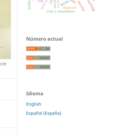
reification
ple
media
lms
fetish
disposal
cine y enseñanza
Número actual
Idioma
English
Español (España)