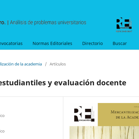
nvocatorias
Normas Editoriales
Directorio
Buscar
lización de la academia
/
Artículos
estudiantiles y evaluación docente
lco
lco