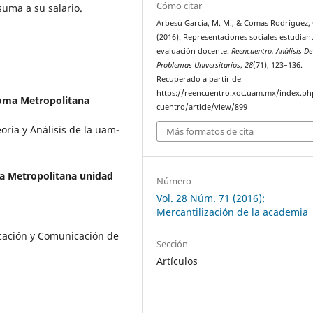
Cómo citar
suma a su salario.
Arbesú García, M. M., & Comas Rodríguez,
(2016). Representaciones sociales estudiant
evaluación docente.
Reencuentro. Análisis De
Problemas Universitarios
,
28
(71), 123–136.
Recuperado a partir de
https://reencuentro.xoc.uam.mx/index.ph
oma Metropolitana
cuentro/article/view/899
ría y Análisis de la uam-
Más formatos de cita
a Metropolitana unidad
Número
Vol. 28 Núm. 71 (2016):
Mercantilización de la academia
cación y Comunicación de
Sección
Artículos