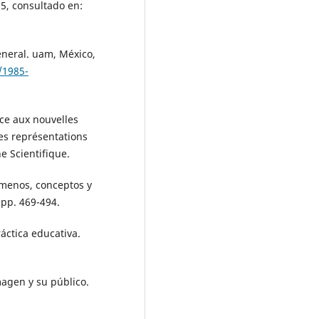
15, consultado en:
eneral. uam, México,
/1985-
face aux nouvelles
es représentations
e Scientifique.
nómenos, conceptos y
, pp. 469-494.
ráctica educativa.
imagen y su público.