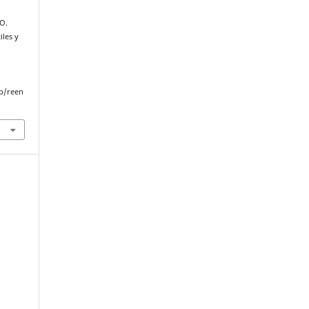
 O.
iles y
p/reen