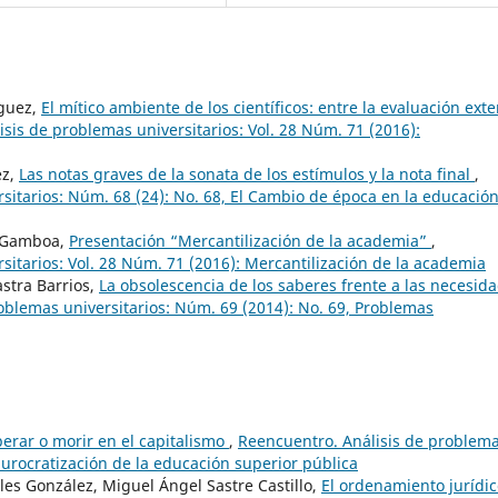
íguez,
El mítico ambiente de los científicos: entre la evaluación ext
sis de problemas universitarios: Vol. 28 Núm. 71 (2016):
ez,
Las notas graves de la sonata de los estímulos y la nota final
,
sitarios: Núm. 68 (24): No. 68, El Cambio de época en la educació
n Gamboa,
Presentación “Mercantilización de la academia”
,
sitarios: Vol. 28 Núm. 71 (2016): Mercantilización de la academia
stra Barrios,
La obsolescencia de los saberes frente a las necesid
oblemas universitarios: Núm. 69 (2014): No. 69, Problemas
erar o morir en el capitalismo
,
Reencuentro. Análisis de problem
 burocratización de la educación superior pública
les González, Miguel Ángel Sastre Castillo,
El ordenamiento jurídi