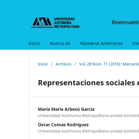
Inicio
Acerca de
Números Anteriores
Co
Inicio
/
Archivos
/
Vol. 28 Núm. 71 (2016): Mercanti
Representaciones sociales 
María María Arbesú García
Universidad Autónoma Metropolitana unidad Xochimi
Oscar Comas Rodríguez
Universidad Autónoma Metropolitana unidad Xochimi