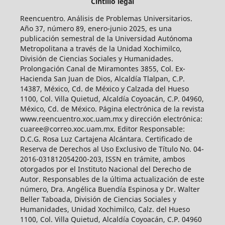
Cintillo legal
Reencuentro. Análisis de Problemas Universitarios.
Año 37, número 89, enero-junio 2025, es una
publicación semestral de la Universidad Autónoma
Metropolitana a través de la Unidad Xochimilco,
División de Ciencias Sociales y Humanidades.
Prolongación Canal de Miramontes 3855, Col. Ex-
Hacienda San Juan de Dios, Alcaldía Tlalpan, C.P.
14387, México, Cd. de México y Calzada del Hueso
1100, Col. Villa Quietud, Alcaldía Coyoacán, C.P. 04960,
México, Cd. de México. Página electrónica de la revista
www.reencuentro.xoc.uam.mx y dirección electrónica:
cuaree@correo.xoc.uam.mx. Editor Responsable:
D.C.G. Rosa Luz Cartajena Alcántara. Certificado de
Reserva de Derechos al Uso Exclusivo de Título No. 04-
2016-031812054200-203, ISSN en trámite, ambos
otorgados por el Instituto Nacional del Derecho de
Autor. Responsables de la última actualización de este
número, Dra. Angélica Buendía Espinosa y Dr. Walter
Beller Taboada, División de Ciencias Sociales y
Humanidades, Unidad Xochimilco, Calz. del Hueso
1100, Col. Villa Quietud, Alcaldía Coyoacán, C.P. 04960