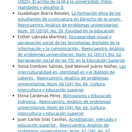
(2025): El arribo de la IA a la universidad: mitos,
realidades y desafíos II
Guadalupe Ibarra Rosales,
La formación ética de los
estudiantes de Licenciatura en Derecho de la unam
,
Reencuentro. Análisis de problemas universitarios:
Núm. 59 (2010): No. 59, Equidad en la educación
Esther Labrada Martínez,
Discapacidad visual y
apropiación social de las tecnologías digitales de la
información y la comunicación
,
Reencuentro. Análisis
de problemas universitarios: Núm. 62 (2012): No. 62,
Apropiación social de las TIC en la Educación Superior
Sonia Comboni Salinas, José Manuel Juárez Núñez,
Las
interculturalidad-es, identidad-es y el diálogo de
saberes
,
Reencuentro. Análisis de problemas
universitarios: Núm. 66 (24): No. 66, Cultura,
intercultura y educación superior
Elena Cárdenas Pérez,
Bilingüismo y Educación
Indígena
,
Reencuentro. Análisis de problemas
universitarios: Núm. 66 (24): No. 66, Cultura,
intercultura y educación superior
Juan Carlos Silas Casillas,
Acreditación, mercado y
educación superior
,
Reencuentro. Análisis de
problemas universitarios: Núm. 67 (24): No. 67,