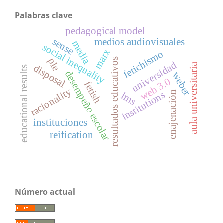
Palabras clave
pedagogical model
sense
medios audiovisuales
media
social inequality
marx
fetichismo
ple
resultados educativos
universidad
aula universitaria
disposal
educational results
desempeño escolar
weber
web 3.0
fetish
racionality
institutions
enajenación
lms
instituciones
reification
Número actual